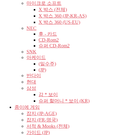
마이크로 소프트
X 박스 (전체)
X 박스 360 (JP-KR-AS)
X 박스 360 (US-EU)
NEC
후 - 카드
CD-Rom2
슈퍼 CD-Rom2
SNK
아케이드
(밀수주)
(JP)
반다이
현대
삼성
감 * 보이
슈퍼 할머니 * 보이 (KR)
종이에 게임
잡지 (JP-AGE)
잡지 (FR-영국)
서적 & Mooks (전체)
가이드 (JP)