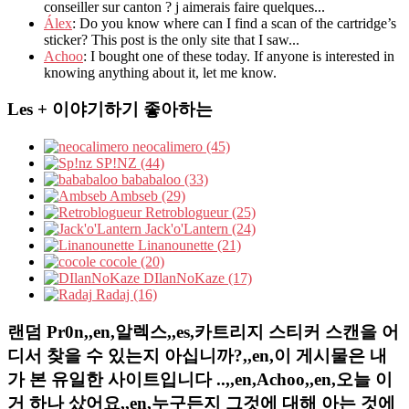
conseiller sur canton ? j aimerais faire quelques...
Álex
: Do you know where can I find a scan of the cartridge’s
sticker? This post is the only site that I saw...
Achoo
: I bought one of these today. If anyone is interested in
knowing anything about it, let me know.
Les + 이야기하기 좋아하는
neocalimero (45)
SP!NZ (44)
bababaloo (33)
Ambseb (29)
Retroblogueur (25)
Jack'o'Lantern (24)
Linanounette (21)
cocole (20)
DIlanNoKaze (17)
Radaj (16)
랜덤 Pr0n,,en,알렉스,,es,카트리지 스티커 스캔을 어
디서 찾을 수 있는지 아십니까?,,en,이 게시물은 내
가 본 유일한 사이트입니다 ..,,en,Achoo,,en,오늘 이
거 하나 샀어요,,en,누구든지 그것에 대해 아는 것에