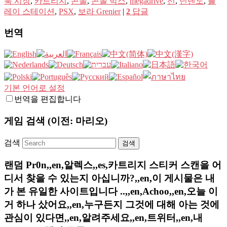
룩 시장
,
카트리지
,
콘솔
,
콘솔 박스
,
megadrive
,
선
,
닌텐도
,
플
레이 스테이션
,
PSX
,
보라 Grenier
|
2
답글
번역
기본 언어로 설정
번역을 편집합니다
게임 검색 (이전: 마리오)
검색
랜덤 Pr0n,,en,알렉스,,es,카트리지 스티커 스캔을 어
디서 찾을 수 있는지 아십니까?,,en,이 게시물은 내
가 본 유일한 사이트입니다 ..,,en,Achoo,,en,오늘 이
거 하나 샀어요,,en,누구든지 그것에 대해 아는 것에
관심이 있다면,,en,알려주세요,,en,트위터,,en,내