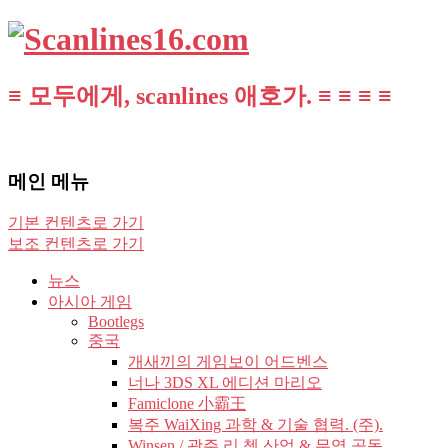
≡ 모두에게, scanlines 애호가. ≡ ≡ ≡ ≡
메인 메뉴
기본 컨텐츠로 가기
보조 컨텐츠로 가기
뉴스
아시아 게임
Bootlegs
중국
개새끼의 게임보이 어드벤스
너나 3DS XL 에디션 마리오
Famiclone 小霸王
복주 WaiXing 과학 & 기술 협력. (주).
Winsen / 광주 리 쳉 산업 & 무역 공동.