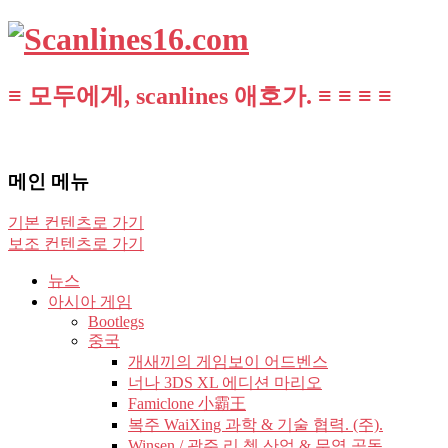
≡ 모두에게, scanlines 애호가. ≡ ≡ ≡ ≡
메인 메뉴
기본 컨텐츠로 가기
보조 컨텐츠로 가기
뉴스
아시아 게임
Bootlegs
중국
개새끼의 게임보이 어드벤스
너나 3DS XL 에디션 마리오
Famiclone 小霸王
복주 WaiXing 과학 & 기술 협력. (주).
Winsen / 광주 리 쳉 산업 & 무역 공동.