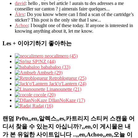
david
: hello , tres bel article ! aurais tu des adresses a me
conseiller sur canton ? j aimerais faire quelques...
Álex
: Do you know where can I find a scan of the cartridge’s
sticker? This post is the only site that I saw...
Achoo
: I bought one of these today. If anyone is interested in
knowing anything about it, let me know.
Les + 이야기하기 좋아하는
neocalimero (45)
SP!NZ (44)
bababaloo (33)
Ambseb (29)
Retroblogueur (25)
Jack'o'Lantern (24)
Linanounette (21)
cocole (20)
DIlanNoKaze (17)
Radaj (16)
랜덤 Pr0n,,en,알렉스,,es,카트리지 스티커 스캔을 어
디서 찾을 수 있는지 아십니까?,,en,이 게시물은 내
가 본 유일한 사이트입니다 ..,,en,Achoo,,en,오늘 이