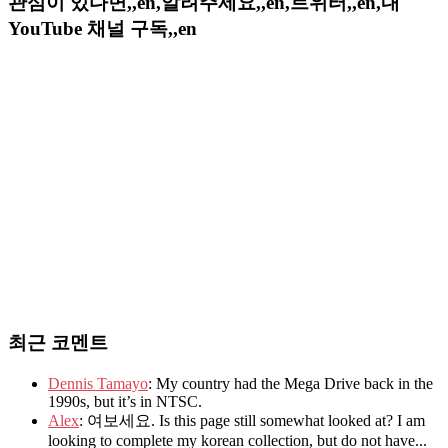
관심이 있다면,,en,알려주세요,,en,트위터,,en,내
YouTube 채널 구독,,en
최근 코멘트
Dennis Tamayo
: My country had the Mega Drive back in the
1990s, but it’s in NTSC.
Alex
: 여보세요. Is this page still somewhat looked at? I am
looking to complete my korean collection, but do not have...