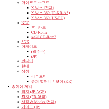
마이크로 소프트
X 박스 (전체)
X 박스 360 (JP-KR-AS)
X 박스 360 (US-EU)
NEC
후 - 카드
CD-Rom2
슈퍼 CD-Rom2
SNK
아케이드
(밀수주)
(JP)
반다이
현대
삼성
감 * 보이
슈퍼 할머니 * 보이 (KR)
종이에 게임
잡지 (JP-AGE)
잡지 (FR-영국)
서적 & Mooks (전체)
가이드 (JP)