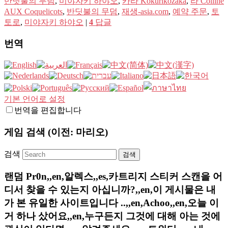
반딧불의 무덤
,
미야자키 하야오
,
카라 Kokurikozaka
,
라 Colline
AUX Coquelicots
,
반딧불의 무덤
,
재생-asia.com
,
예약 주문
,
토
토로
,
미야자키 하야오
|
4
답글
번역
기본 언어로 설정
번역을 편집합니다
게임 검색 (이전: 마리오)
검색
랜덤 Pr0n,,en,알렉스,,es,카트리지 스티커 스캔을 어
디서 찾을 수 있는지 아십니까?,,en,이 게시물은 내
가 본 유일한 사이트입니다 ..,,en,Achoo,,en,오늘 이
거 하나 샀어요,,en,누구든지 그것에 대해 아는 것에