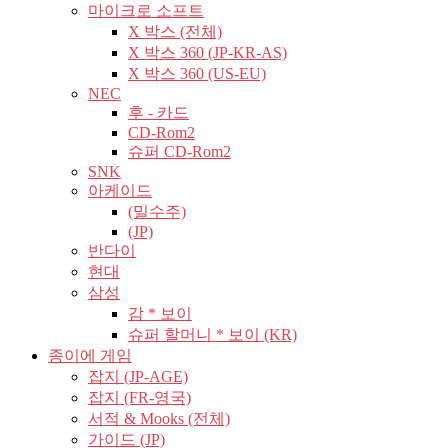
마이크로 소프트
X 박스 (전체)
X 박스 360 (JP-KR-AS)
X 박스 360 (US-EU)
NEC
후 - 카드
CD-Rom2
슈퍼 CD-Rom2
SNK
아케이드
(밀수주)
(JP)
반다이
현대
삼성
감 * 보이
슈퍼 할머니 * 보이 (KR)
종이에 게임
잡지 (JP-AGE)
잡지 (FR-영국)
서적 & Mooks (전체)
가이드 (JP)