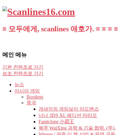
≡ 모두에게, scanlines 애호가. ≡ ≡ ≡ ≡
메인 메뉴
기본 컨텐츠로 가기
보조 컨텐츠로 가기
뉴스
아시아 게임
Bootlegs
중국
개새끼의 게임보이 어드벤스
너나 3DS XL 에디션 마리오
Famiclone 小霸王
복주 WaiXing 과학 & 기술 협력. (주).
Winsen / 광주 리 쳉 산업 & 무역 공동.