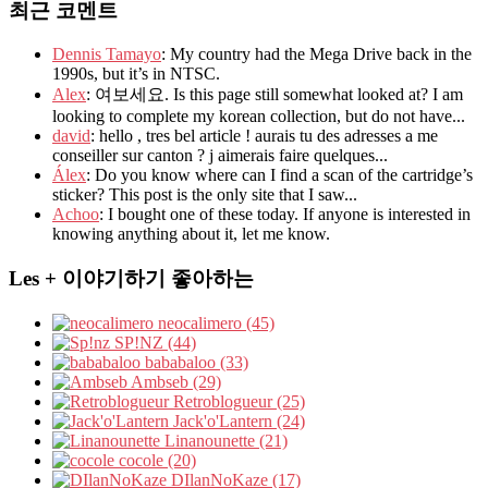
최근 코멘트
Dennis Tamayo
: My country had the Mega Drive back in the
1990s, but it’s in NTSC.
Alex
: 여보세요. Is this page still somewhat looked at? I am
looking to complete my korean collection, but do not have...
david
: hello , tres bel article ! aurais tu des adresses a me
conseiller sur canton ? j aimerais faire quelques...
Álex
: Do you know where can I find a scan of the cartridge’s
sticker? This post is the only site that I saw...
Achoo
: I bought one of these today. If anyone is interested in
knowing anything about it, let me know.
Les + 이야기하기 좋아하는
neocalimero (45)
SP!NZ (44)
bababaloo (33)
Ambseb (29)
Retroblogueur (25)
Jack'o'Lantern (24)
Linanounette (21)
cocole (20)
DIlanNoKaze (17)