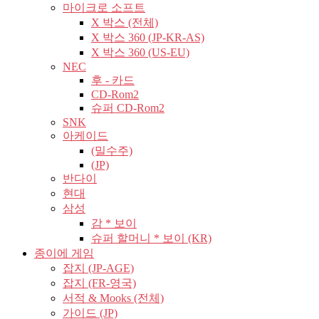
마이크로 소프트
X 박스 (전체)
X 박스 360 (JP-KR-AS)
X 박스 360 (US-EU)
NEC
후 - 카드
CD-Rom2
슈퍼 CD-Rom2
SNK
아케이드
(밀수주)
(JP)
반다이
현대
삼성
감 * 보이
슈퍼 할머니 * 보이 (KR)
종이에 게임
잡지 (JP-AGE)
잡지 (FR-영국)
서적 & Mooks (전체)
가이드 (JP)