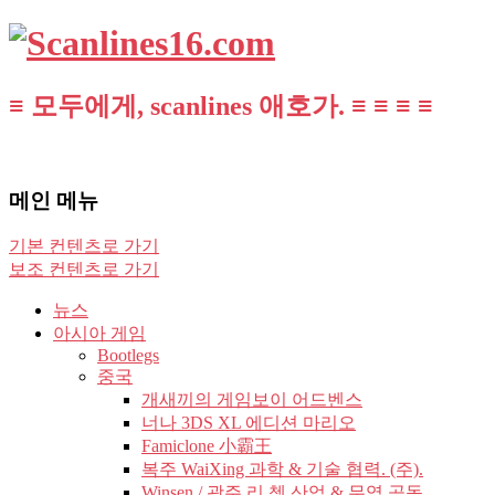
≡ 모두에게, scanlines 애호가. ≡ ≡ ≡ ≡
메인 메뉴
기본 컨텐츠로 가기
보조 컨텐츠로 가기
뉴스
아시아 게임
Bootlegs
중국
개새끼의 게임보이 어드벤스
너나 3DS XL 에디션 마리오
Famiclone 小霸王
복주 WaiXing 과학 & 기술 협력. (주).
Winsen / 광주 리 쳉 산업 & 무역 공동.