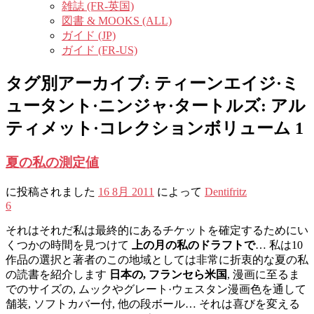
雑誌 (FR-英国)
図書 & MOOKS (ALL)
ガイド (JP)
ガイド (FR-US)
タグ別アーカイブ:
ティーンエイジ·ミ
ュータント·ニンジャ·タートルズ: アル
ティメット·コレクションボリューム 1
夏の私の測定値
に投稿されました
16 8月 2011
によって
Dentifritz
6
それはそれだ私は最終的にあるチケットを確定するためにい
くつかの時間を見つけて
上の月の私のドラフトで
… 私は10
作品の選択と著者のこの地域としては非常に折衷的な夏の私
の読書を紹介します
日本の, フランセら米国
, 漫画に至るま
でのサイズの, ムックやグレート·ウェスタン漫画色を通して
舗装, ソフトカバー付, 他の段ボール… それは喜びを変える