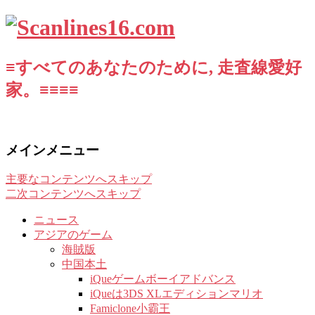
≡すべてのあなたのために, 走査線愛好
家。≡≡≡≡
メインメニュー
主要なコンテンツへスキップ
二次コンテンツへスキップ
ニュース
アジアのゲーム
海賊版
中国本土
iQueゲームボーイアドバンス
iQueは3DS XLエディションマリオ
Famiclone小霸王