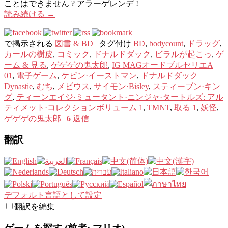
ことはできません ? アラーゲレンデ !
読み続ける
→
で掲示される
図書 & BD
|
タグ付け
BD
,
bodycount
,
ドラッグ
,
カールの樹皮
,
コミック
,
ドナルドダック
,
ビラルが起こっ
,
ゲ
ーム & 見る
,
ゲゲゲの鬼太郎
,
IG MAGオードブルセリエA
01
,
電子ゲーム
,
ケビン·イーストマン
,
ドナルドダック
Dynastie
,
むち
,
メビウス
,
サイモン·Bisley
,
スティーブン·キン
グ
,
ティーンエイジ·ミュータント·ニンジャ·タートルズ: アル
ティメット·コレクションボリューム 1
,
TMNT
,
取る 1
,
妖怪
,
ゲゲゲの鬼太郎
|
6
返信
翻訳
デフォルト言語として設定
翻訳を編集