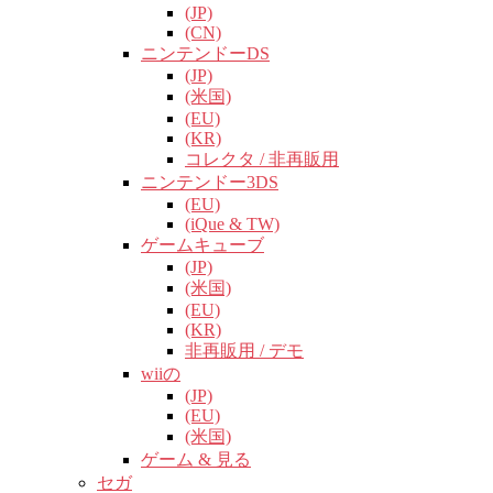
(JP)
(CN)
ニンテンドーDS
(JP)
(米国)
(EU)
(KR)
コレクタ / 非再販用
ニンテンドー3DS
(EU)
(iQue & TW)
ゲームキューブ
(JP)
(米国)
(EU)
(KR)
非再販用 / デモ
wiiの
(JP)
(EU)
(米国)
ゲーム & 見る
セガ