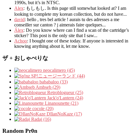
1990s
,
but it’s in NTSC
.
Alex
: もしもし.
Is this page still somewhat looked at
?
I am
looking to complete my korean collection
,
but do not have..
.
david
:
hello
,
tres bel article
!
aurais tu des adresses a me
conseiller sur canton
?
j aimerais faire quelques..
.
Álex
: Do you know where can I find a scan of the cartridge’s
sticker? This post is the only site that I saw...
Achoo
: I bought one of these today. If anyone is interested in
knowing anything about it, let me know.
ザ + おしゃべりな
neocalimero (45)
SP!ニュージーランド (44)
bababaloo (33)
Ambseb (29)
Retroblogueur (25)
Jack'o'Lantern (24)
Linanounette (21)
cocole (20)
DIlanNoKaze (17)
Radaj (16)
Random Pr0n