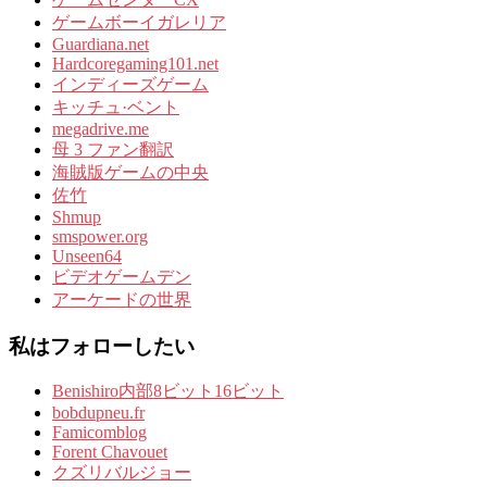
ゲームボーイガレリア
Guardiana.net
Hardcoregaming101.net
インディーズゲーム
キッチュ·ベント
megadrive.me
母 3 ファン翻訳
海賊版ゲームの中央
佐竹
Shmup
smspower.org
Unseen64
ビデオゲームデン
アーケードの世界
私はフォローしたい
Benishiro内部8ビット16ビット
bobdupneu.fr
Famicomblog
Forent Chavouet
クズリバルジョー