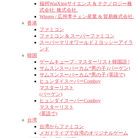
福州WaiXingサイエンス & テクノロジー株
式会社. 株式会社.
Winsen / 広州李チェン産業 & 貿易株式会社.
香港
ファミコン
ファミコン & スーパーファミコン
スーパーマリオワールド 2 ヨッシーアイラ
ンド
韓国
ゲームキューブ : マスターリスト韓国語 !
サムスンスーパーカム*男の子 (バーゲン)
サムスンスーパーカム*男の子 (英語で)
ヒュンダイスーパーComboy
マスターリスト
(バーゲン)
ヒュンダイスーパーComboy
マスターリスト
(英語で)
台湾
台湾からファミコン
メガドライブで台湾のオリジナルゲーム