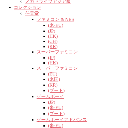
メガドライブアジア版
コレクション
任天堂
ファミコン & NES
(米·EU)
(JP)
(HK)
(CH)
(KR)
スーパーファミコン
(JP)
(HK)
スーパーファミコン
(EU)
(米国)
(KR)
(ブート)
ゲームボーイ
(JP)
(米·EU)
(ブート)
ゲームボーイアドバンス
(米·EU)