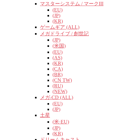
マスターシステム / マークIII
(EU)
(JP)
(KR)
ゲームギア (ALL)
メガドライブ / 創世記
(JP)
(米国)
(EU)
(AS)
(KR)
(CA)
(BR)
(CN TW)
(RU)
(NEW)
メガ-CD (ALL)
(EU)
(JP)
土星
(米·EU)
(JP)
(KR)
ドリームキャスト