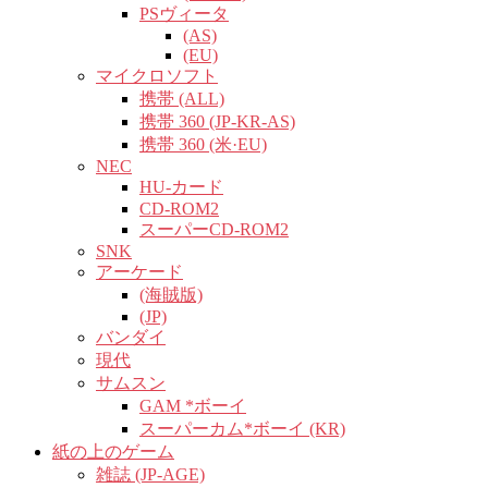
PSヴィータ
(AS)
(EU)
マイクロソフト
携帯 (ALL)
携帯 360 (JP-KR-AS)
携帯 360 (米·EU)
NEC
HU-カード
CD-ROM2
スーパーCD-ROM2
SNK
アーケード
(海賊版)
(JP)
バンダイ
現代
サムスン
GAM *ボーイ
スーパーカム*ボーイ (KR)
紙の上のゲーム
雑誌 (JP-AGE)