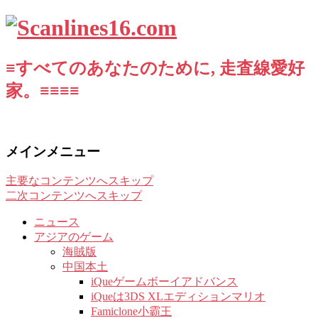
≡すべてのあなたのために, 走査線愛好
家。≡≡≡≡
メインメニュー
主要なコンテンツへスキップ
二次コンテンツへスキップ
ニュース
アジアのゲーム
海賊版
中国本土
iQueゲームボーイアドバンス
iQueは3DS XLエディションマリオ
Famiclone小霸王