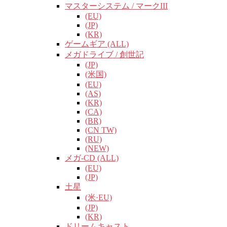
マスターシステム / マークIII
(EU)
(JP)
(KR)
ゲームギア (ALL)
メガドライブ / 創世記
(JP)
(米国)
(EU)
(AS)
(KR)
(CA)
(BR)
(CN TW)
(RU)
(NEW)
メガ-CD (ALL)
(EU)
(JP)
土星
(米·EU)
(JP)
(KR)
ドリームキャスト