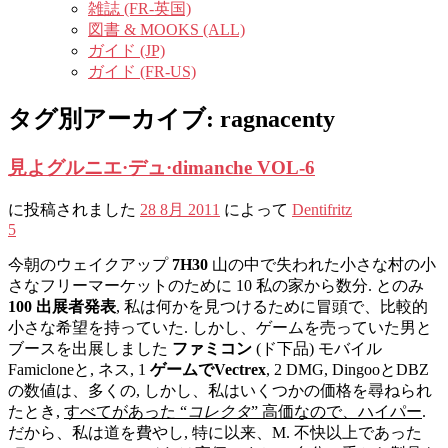
雑誌 (FR-英国)
図書 & MOOKS (ALL)
ガイド (JP)
ガイド (FR-US)
タグ別アーカイブ:
ragnacenty
見よグルニエ·デュ·dimanche VOL-6
に投稿されました
28 8月 2011
によって
Dentifritz
5
今朝のウェイクアップ
7H30
山の中で失われた小さな村の小
さなフリーマーケットのために 10 私の家から数分. とのみ
100 出展者発表
, 私は何かを見つけるために冒頭で、比較的
小さな希望を持っていた. しかし、ゲームを売っていた男と
ブースを出展しました
ファミコン
(ド下品) モバイル
Famicloneと, ネス, 1
ゲームでVectrex
, 2 DMG, DingooとDBZ
の数値は、多くの, しかし、私はいくつかの価格を尋ねられ
たとき,
すべてがあった “
コレクタ
” 高価なので、ハイパー
.
だから、私は道を費やし, 特に以来、M. 不快以上であった