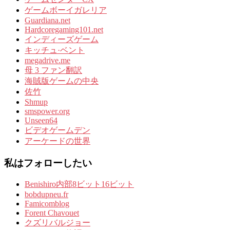
ゲームボーイガレリア
Guardiana.net
Hardcoregaming101.net
インディーズゲーム
キッチュ·ベント
megadrive.me
母 3 ファン翻訳
海賊版ゲームの中央
佐竹
Shmup
smspower.org
Unseen64
ビデオゲームデン
アーケードの世界
私はフォローしたい
Benishiro内部8ビット16ビット
bobdupneu.fr
Famicomblog
Forent Chavouet
クズリバルジョー