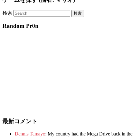
検索
Random Pr0n
最新コメント
Dennis Tamayo
:
My country had the Mega Drive back in the