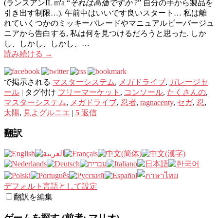
(ランスアンIL m'a “
それは高価ですか
?” 自分の手から製品を
引き出す制限…). 午前中はいいです良いスタート… 私は離
れていくつかのミッキーパレードやマニュアルビーバージュ
ニアから告白する, 私は何を見つけるだろうと思った. しか
し、しかし、しかし、…
読み続ける
→
で掲示される
マスターシステム
,
メガドライブ
,
ガレ​​ージセ
ール
|
タグ付け
フリーマーケット
,
コンソール
,
たくさんの
,
マスターシステム
,
メガドライブ
,
忍者
,
ragnacenty
,
セガ
,
忍
,
太陽
,
見よグルニエ
|
5
返信
翻訳
デフォルト言語として設定
翻訳を編集
ゲームを探す (前者: マリオ)