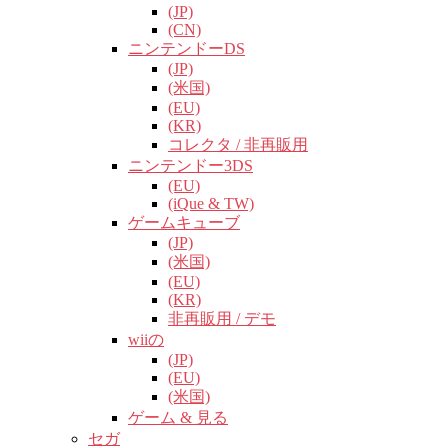
(JP)
(CN)
ニンテンドーDS
(JP)
(米国)
(EU)
(KR)
コレクタ / 非再販用
ニンテンドー3DS
(EU)
(iQue & TW)
ゲームキューブ
(JP)
(米国)
(EU)
(KR)
非再販用 / デモ
wiiの
(JP)
(EU)
(米国)
ゲーム & 見る
セガ