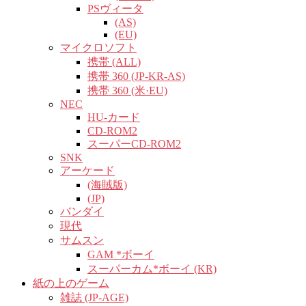
PSヴィータ
(AS)
(EU)
マイクロソフト
携帯 (ALL)
携帯 360 (JP-KR-AS)
携帯 360 (米·EU)
NEC
HU-カード
CD-ROM2
スーパーCD-ROM2
SNK
アーケード
(海賊版)
(JP)
バンダイ
現代
サムスン
GAM *ボーイ
スーパーカム*ボーイ (KR)
紙の上のゲーム
雑誌 (JP-AGE)