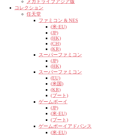
メガドライブアジア版
コレクション
任天堂
ファミコン & NES
(米·EU)
(JP)
(HK)
(CH)
(KR)
スーパーファミコン
(JP)
(HK)
スーパーファミコン
(EU)
(米国)
(KR)
(ブート)
ゲームボーイ
(JP)
(米·EU)
(ブート)
ゲームボーイアドバンス
(米·EU)