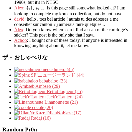
1990s
,
but it’s in NTSC
.
Alex
: もしもし.
Is this page still somewhat looked at
?
I am
looking to complete my korean collection
,
but do not have..
.
david
:
hello
,
tres bel article
!
aurais tu des adresses a me
conseiller sur canton
?
j aimerais faire quelques..
.
Álex
: Do you know where can I find a scan of the cartridge’s
sticker? This post is the only site that I saw...
Achoo
: I bought one of these today. If anyone is interested in
knowing anything about it, let me know.
ザ + おしゃべりな
neocalimero (45)
SP!ニュージーランド (44)
bababaloo (33)
Ambseb (29)
Retroblogueur (25)
Jack'o'Lantern (24)
Linanounette (21)
cocole (20)
DIlanNoKaze (17)
Radaj (16)
Random Pr0n