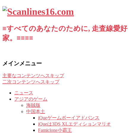
≡すべてのあなたのために, 走査線愛好
家。≡≡≡≡
メインメニュー
主要なコンテンツへスキップ
二次コンテンツへスキップ
ニュース
アジアのゲーム
海賊版
中国本土
iQueゲームボーイアドバンス
iQueは3DS XLエディションマリオ
Famiclone小霸王