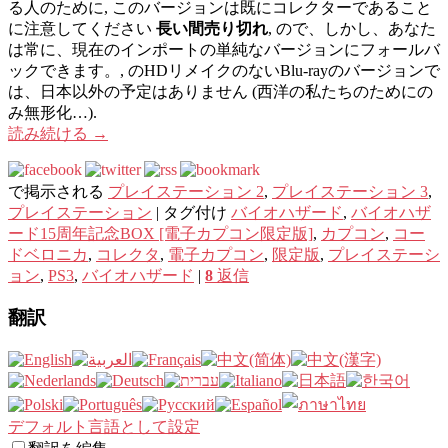
る人のために, このバージョンは既にコレクターであること
に注意してください
長い間売り切れ
, ので、しかし、あなた
は常に、現在のインポートの単純なバージョンにフォールバ
ックできます。, のHDリメイクのないBlu-rayのバージョンで
は、日本以外の予定はありません (西洋の私たちのためにの
み無形化…).
読み続ける
→
で掲示される
プレイステーション 2
,
プレイステーション 3
,
プレイステーション
|
タグ付け
バイオハザード
,
バイオハザ
ード15周年記念BOX [電子カプコン限定版]
,
カプコン
,
コー​​
ドベロニカ
,
コレクタ
,
電子カプコン
,
限定版
,
プレイステーシ
ョン
,
PS3
,
バイオハザード
|
8
返信
翻訳
デフォルト言語として設定