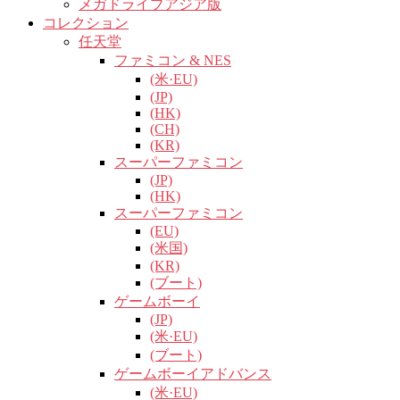
メガドライブアジア版
コレクション
任天堂
ファミコン & NES
(米·EU)
(JP)
(HK)
(CH)
(KR)
スーパーファミコン
(JP)
(HK)
スーパーファミコン
(EU)
(米国)
(KR)
(ブート)
ゲームボーイ
(JP)
(米·EU)
(ブート)
ゲームボーイアドバンス
(米·EU)