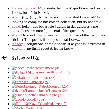
Dennis Tamayo
:
My country had the Mega Drive back in the
1990s
,
but it’s in NTSC
.
Alex
: もしもし.
Is this page still somewhat looked at
?
I am
looking to complete my korean collection
,
but do not have..
.
david
:
hello
,
tres bel article
!
aurais tu des adresses a me
conseiller sur canton
?
j aimerais faire quelques..
.
Álex
: Do you know where can I find a scan of the cartridge’s
sticker? This post is the only site that I saw...
Achoo
: I bought one of these today. If anyone is interested in
knowing anything about it, let me know.
ザ + おしゃべりな
neocalimero (45)
SP!ニュージーランド (44)
bababaloo (33)
Ambseb (29)
Retroblogueur (25)
Jack'o'Lantern (24)
Linanounette (21)
cocole (20)
DIlanNoKaze (17)
Radaj (16)