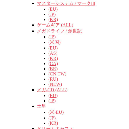
マスターシステム / マークIII
(EU)
(JP)
(KR)
ゲームギア (ALL)
メガドライブ / 創世記
(JP)
(米国)
(EU)
(AS)
(KR)
(CA)
(BR)
(CN TW)
(RU)
(NEW)
メガ-CD (ALL)
(EU)
(JP)
土星
(米·EU)
(JP)
(KR)
ドリームキャスト