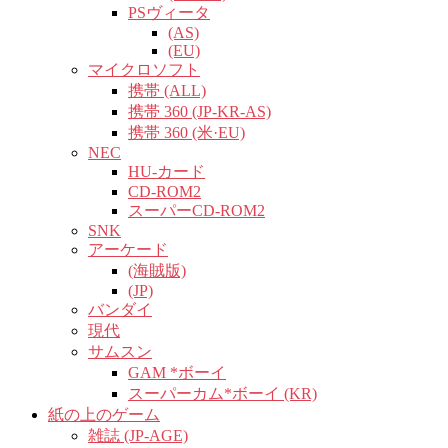
PSヴィータ
(AS)
(EU)
マイクロソフト
携帯 (ALL)
携帯 360 (JP-KR-AS)
携帯 360 (米·EU)
NEC
HU-カード
CD-ROM2
スーパーCD-ROM2
SNK
アーケード
(海賊版)
(JP)
バンダイ
現代
サムスン
GAM *ボーイ
スーパーカム*ボーイ (KR)
紙の上のゲーム
雑誌 (JP-AGE)