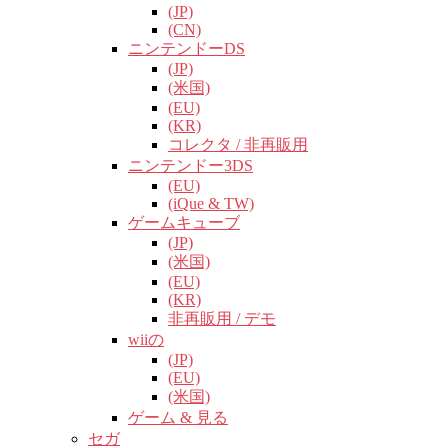
(JP)
(CN)
ニンテンドーDS
(JP)
(米国)
(EU)
(KR)
コレクタ / 非再販用
ニンテンドー3DS
(EU)
(iQue & TW)
ゲームキューブ
(JP)
(米国)
(EU)
(KR)
非再販用 / デモ
wiiの
(JP)
(EU)
(米国)
ゲーム & 見る
セガ