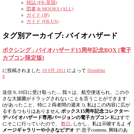
雑誌 (FR-英国)
図書 & MOOKS (ALL)
ガイド (JP)
ガイド (FR-US)
タグ別アーカイブ:
バイオハザード
ボクシング : バイオハザード15周年記念BOX [電子
カプコン限定版]
に投稿されました
19 9月 2011
によって
Dentifritz
8
送信 9, 19日に受け取った… 我々は、航空便送られ、この小
さな大腸菌がドラッグされないことを言うことができます
(があったこと、特に 2 両者間の週末 !). 私はこの内容に広が
るするつもりはありません
ボックス15周年記念コレクター·
デ·バイオハザード専用バージョンの電子カプコン
私はすで
にそこに行っていたので、
数日
, しかし、私は示唆するよ
イ
メージギャラリーや小さなビデオ
デ·息子contenu. 興味のあ