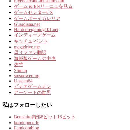
Flyers.arcade-museum.com
ゲーム & ENリーニュを見る
ゲームセンターCX
ゲームボーイガレリア
Guardiana.net
Hardcoregaming101.net
インディーズゲーム
キッチュ·ベント
megadrive.me
母 3 ファン翻訳
海賊版ゲームの中央
佐竹
Shmup
smspower.org
Unseen64
ビデオゲームデン
アーケードの世界
私はフォローしたい
Benishiro内部8ビット16ビット
bobdupneu.fr
Famicomblog