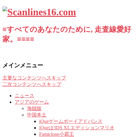
≡すべてのあなたのために, 走査線愛好
家。≡≡≡≡
メインメニュー
主要なコンテンツへスキップ
二次コンテンツへスキップ
ニュース
アジアのゲーム
海賊版
中国本土
iQueゲームボーイアドバンス
iQueは3DS XLエディションマリオ
Famiclone小霸王