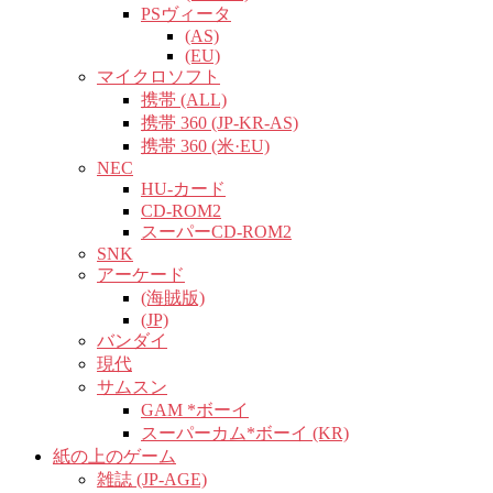
PSヴィータ
(AS)
(EU)
マイクロソフト
携帯 (ALL)
携帯 360 (JP-KR-AS)
携帯 360 (米·EU)
NEC
HU-カード
CD-ROM2
スーパーCD-ROM2
SNK
アーケード
(海賊版)
(JP)
バンダイ
現代
サムスン
GAM *ボーイ
スーパーカム*ボーイ (KR)
紙の上のゲーム
雑誌 (JP-AGE)