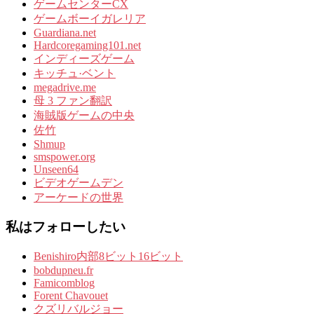
ゲームセンターCX
ゲームボーイガレリア
Guardiana.net
Hardcoregaming101.net
インディーズゲーム
キッチュ·ベント
megadrive.me
母 3 ファン翻訳
海賊版ゲームの中央
佐竹
Shmup
smspower.org
Unseen64
ビデオゲームデン
アーケードの世界
私はフォローしたい
Benishiro内部8ビット16ビット
bobdupneu.fr
Famicomblog
Forent Chavouet
クズリバルジョー