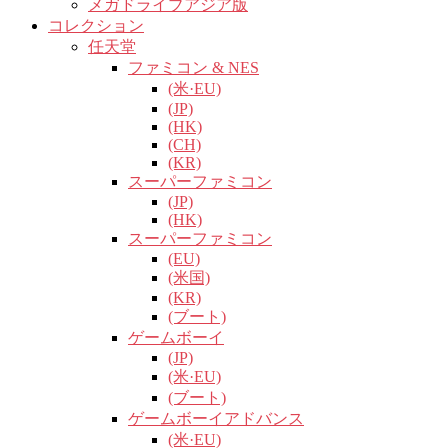
メガドライブアジア版
コレクション
任天堂
ファミコン & NES
(米·EU)
(JP)
(HK)
(CH)
(KR)
スーパーファミコン
(JP)
(HK)
スーパーファミコン
(EU)
(米国)
(KR)
(ブート)
ゲームボーイ
(JP)
(米·EU)
(ブート)
ゲームボーイアドバンス
(米·EU)