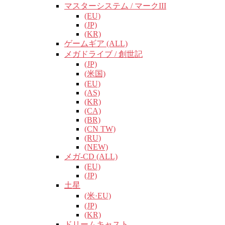
マスターシステム / マークIII
(EU)
(JP)
(KR)
ゲームギア (ALL)
メガドライブ / 創世記
(JP)
(米国)
(EU)
(AS)
(KR)
(CA)
(BR)
(CN TW)
(RU)
(NEW)
メガ-CD (ALL)
(EU)
(JP)
土星
(米·EU)
(JP)
(KR)
ドリームキャスト