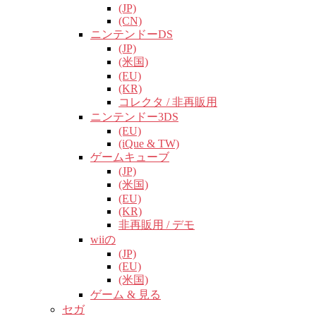
(JP)
(CN)
ニンテンドーDS
(JP)
(米国)
(EU)
(KR)
コレクタ / 非再販用
ニンテンドー3DS
(EU)
(iQue & TW)
ゲームキューブ
(JP)
(米国)
(EU)
(KR)
非再販用 / デモ
wiiの
(JP)
(EU)
(米国)
ゲーム & 見る
セガ