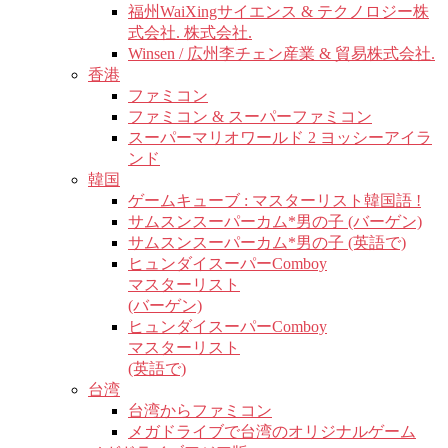
福州WaiXingサイエンス & テクノロジー株
式会社. 株式会社.
Winsen / 広州李チェン産業 & 貿易株式会社.
香港
ファミコン
ファミコン & スーパーファミコン
スーパーマリオワールド 2 ヨッシーアイラ
ンド
韓国
ゲームキューブ : マスターリスト韓国語 !
サムスンスーパーカム*男の子 (バーゲン)
サムスンスーパーカム*男の子 (英語で)
ヒュンダイスーパーComboy
マスターリスト
(バーゲン)
ヒュンダイスーパーComboy
マスターリスト
(英語で)
台湾
台湾からファミコン
メガドライブで台湾のオリジナルゲーム