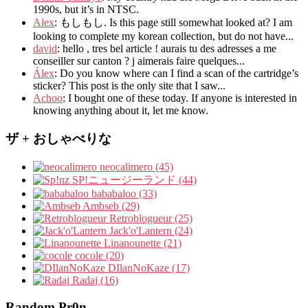
1990s
,
but it’s in NTSC
.
Alex
: もしもし.
Is this page still somewhat looked at
?
I am
looking to complete my korean collection
,
but do not have..
.
david
:
hello
,
tres bel article
!
aurais tu des adresses a me
conseiller sur canton
?
j aimerais faire quelques..
.
Álex
: Do you know where can I find a scan of the cartridge’s
sticker? This post is the only site that I saw...
Achoo
: I bought one of these today. If anyone is interested in
knowing anything about it, let me know.
ザ + おしゃべりな
neocalimero (45)
SP!ニュージーランド (44)
bababaloo (33)
Ambseb (29)
Retroblogueur (25)
Jack'o'Lantern (24)
Linanounette (21)
cocole (20)
DIlanNoKaze (17)
Radaj (16)
Random Pr0n