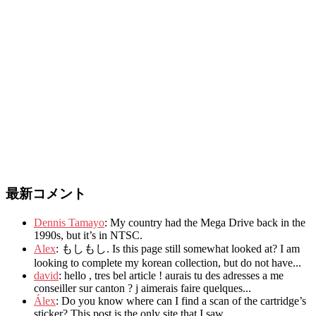
最新コメント
Dennis Tamayo
:
My country had the Mega Drive back in the
1990s
,
but it’s in NTSC
.
Alex
: もしもし.
Is this page still somewhat looked at
?
I am
looking to complete my korean collection
,
but do not have..
.
david
:
hello
,
tres bel article
!
aurais tu des adresses a me
conseiller sur canton
?
j aimerais faire quelques..
.
Álex
: Do you know where can I find a scan of the cartridge’s
sticker? This post is the only site that I saw...