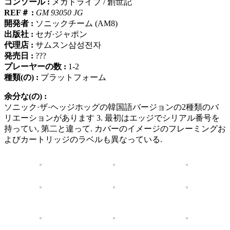
コンソール :
メガドライブ / 創世記
REF＃ :
GM 93050 JG
開発者 :
ソニックチーム (AM8)
出版社 :
セガ·ジャポン
代理店 :
サムスン삼성전자
発売日 :
???
プレーヤーの数 :
1-2
種類(の) :
プラットフォーム
余分な(の) :
ソニック·ザ·ヘッジホッグの韓国語バージョンの2種類のバ
リエーションがあります 3. 最初はエッジでシリアル番号を
持ってい, 第二と違って. カバーのイメージのフレーミングお
よびカートリッジのラベルも異なっている.