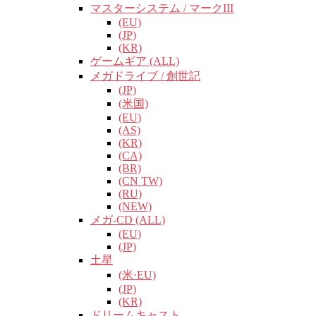
マスターシステム / マークIII
(EU)
(JP)
(KR)
ゲームギア (ALL)
メガドライブ / 創世記
(JP)
(米国)
(EU)
(AS)
(KR)
(CA)
(BR)
(CN TW)
(RU)
(NEW)
メガ-CD (ALL)
(EU)
(JP)
土星
(米·EU)
(JP)
(KR)
ドリームキャスト