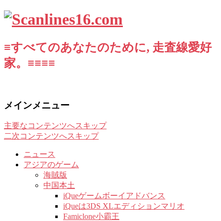
≡すべてのあなたのために, 走査線愛好
家。≡≡≡≡
メインメニュー
主要なコンテンツへスキップ
二次コンテンツへスキップ
ニュース
アジアのゲーム
海賊版
中国本土
iQueゲームボーイアドバンス
iQueは3DS XLエディションマリオ
Famiclone小霸王