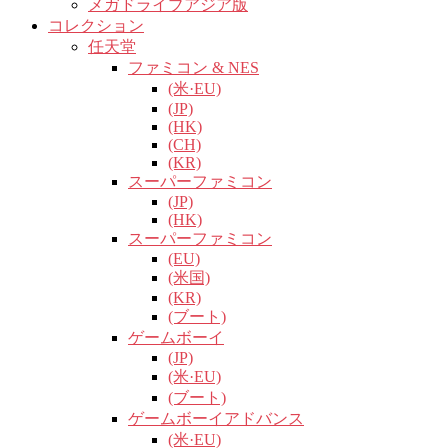
メガドライブアジア版
コレクション
任天堂
ファミコン & NES
(米·EU)
(JP)
(HK)
(CH)
(KR)
スーパーファミコン
(JP)
(HK)
スーパーファミコン
(EU)
(米国)
(KR)
(ブート)
ゲームボーイ
(JP)
(米·EU)
(ブート)
ゲームボーイアドバンス
(米·EU)