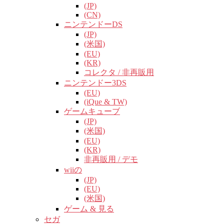
(JP)
(CN)
ニンテンドーDS
(JP)
(米国)
(EU)
(KR)
コレクタ / 非再販用
ニンテンドー3DS
(EU)
(iQue & TW)
ゲームキューブ
(JP)
(米国)
(EU)
(KR)
非再販用 / デモ
wiiの
(JP)
(EU)
(米国)
ゲーム & 見る
セガ