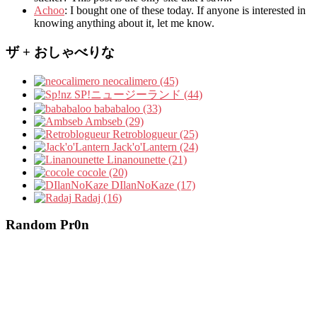
Achoo
: I bought one of these today. If anyone is interested in
knowing anything about it, let me know.
ザ + おしゃべりな
neocalimero (45)
SP!ニュージーランド (44)
bababaloo (33)
Ambseb (29)
Retroblogueur (25)
Jack'o'Lantern (24)
Linanounette (21)
cocole (20)
DIlanNoKaze (17)
Radaj (16)
Random Pr0n