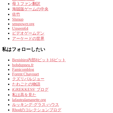
母 3 ファン翻訳
海賊版ゲームの中央
佐竹
Shmup
smspower.org
Unseen64
ビデオゲームデン
アーケードの世界
私はフォローしたい
Benishiro内部8ビット16ビット
bobdupneu.fr
Famicomblog
Forent Chavouet
クズリバルジョー
たわごとの物語
iGREKKESS' ブログ
私は高を見た
lafautealamanette.org
ルッキング·グラス·ハウス
Rhodのコレクションブログ