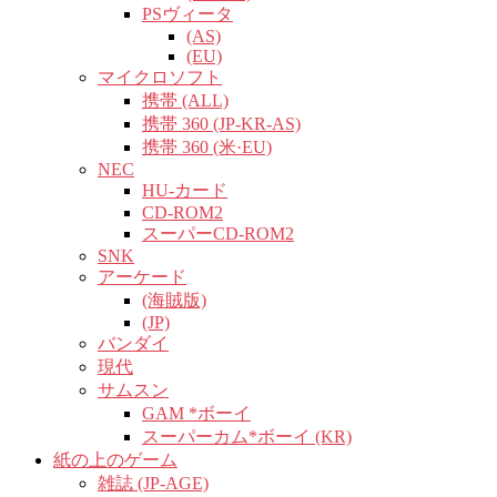
PSヴィータ
(AS)
(EU)
マイクロソフト
携帯 (ALL)
携帯 360 (JP-KR-AS)
携帯 360 (米·EU)
NEC
HU-カード
CD-ROM2
スーパーCD-ROM2
SNK
アーケード
(海賊版)
(JP)
バンダイ
現代
サムスン
GAM *ボーイ
スーパーカム*ボーイ (KR)
紙の上のゲーム
雑誌 (JP-AGE)