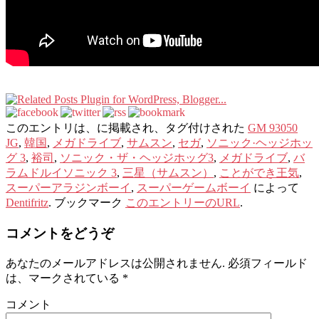
このエントリは、に掲載され、タグ付けされた
GM 93050
JG
,
韓国
,
メガドライブ
,
サムスン
,
セガ
,
ソニック·ヘッジホッ
グ 3
,
裕司
,
ソニック・ザ・ヘッジホッグ3
,
メガドライブ
,
バ
ラムドルイソニック 3
,
三星（サムスン）
,
ことができ王気
,
スーパーアラジンボーイ
,
スーパーゲームボーイ
によって
Dentifritz
. ブックマーク
このエントリーのURL
.
コメントをどうぞ
あなたのメールアドレスは公開されません.
必須フィールド
は、マークされている
*
コメント