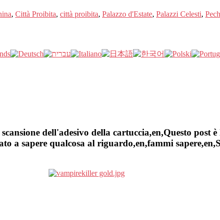
hina
,
Città Proibita
,
città proibita
,
Palazzo d'Estate
,
Palazzi Celesti
,
Pech
cansione dell'adesivo della cartuccia,en,Questo post è 
to a sapere qualcosa al riguardo,en,fammi sapere,en,Sel