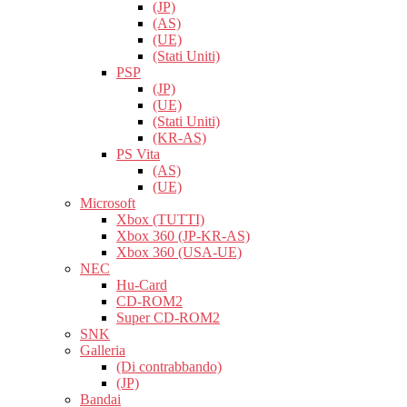
(JP)
(AS)
(UE)
(Stati Uniti)
PSP
(JP)
(UE)
(Stati Uniti)
(KR-AS)
PS Vita
(AS)
(UE)
Microsoft
Xbox (TUTTI)
Xbox 360 (JP-KR-AS)
Xbox 360 (USA-UE)
NEC
Hu-Card
CD-ROM2
Super CD-ROM2
SNK
Galleria
(Di contrabbando)
(JP)
Bandai