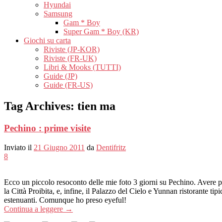
Hyundai
Samsung
Gam * Boy
Super Gam * Boy (KR)
Giochi su carta
Riviste (JP-KOR)
Riviste (FR-UK)
Libri & Mooks (TUTTI)
Guide (JP)
Guide (FR-US)
Tag Archives:
tien ma
Pechino : prime visite
Inviato il
21 Giugno 2011
da
Dentifritz
8
Ecco un piccolo resoconto delle mie foto 3 giorni su Pechino. Avere p
la Città Proibita, e, infine, il Palazzo del Cielo e Yunnan ristorante ti
estenuanti. Comunque ho preso eyeful!
Continua a leggere
→