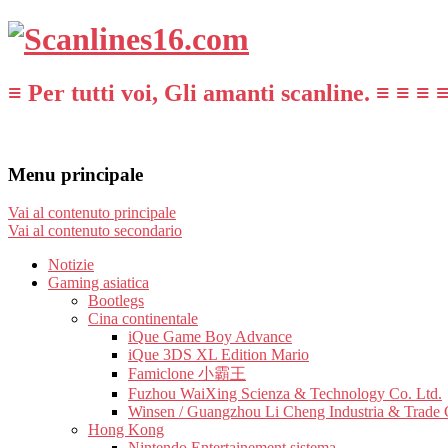
≡ Per tutti voi, Gli amanti scanline. ≡ ≡ ≡ 
Menu principale
Vai al contenuto principale
Vai al contenuto secondario
Notizie
Gaming asiatica
Bootlegs
Cina continentale
iQue Game Boy Advance
iQue 3DS XL Edition Mario
Famiclone 小霸王
Fuzhou WaiXing Scienza & Technology Co. Ltd.
Winsen / Guangzhou Li Cheng Industria & Trade 
Hong Kong
Nintendo Entertainement sistema