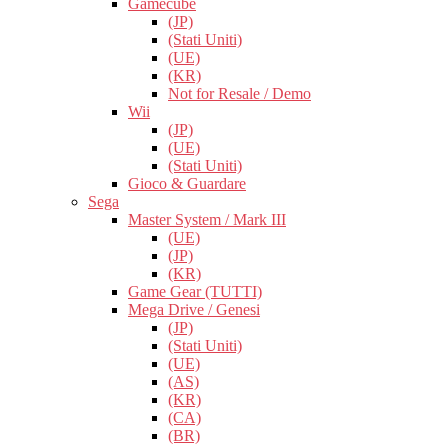
Gamecube
(JP)
(Stati Uniti)
(UE)
(KR)
Not for Resale / Demo
Wii
(JP)
(UE)
(Stati Uniti)
Gioco & Guardare
Sega
Master System / Mark III
(UE)
(JP)
(KR)
Game Gear (TUTTI)
Mega Drive / Genesi
(JP)
(Stati Uniti)
(UE)
(AS)
(KR)
(CA)
(BR)