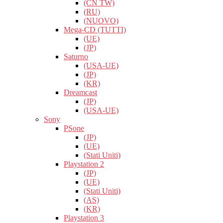
(CN TW)
(RU)
(NUOVO)
Mega-CD (TUTTI)
(UE)
(JP)
Saturno
(USA-UE)
(JP)
(KR)
Dreamcast
(JP)
(USA-UE)
Sony
PSone
(JP)
(UE)
(Stati Uniti)
Playstation 2
(JP)
(UE)
(Stati Uniti)
(AS)
(KR)
Playstation 3