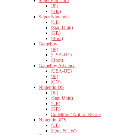
Super Famicom
(JP)
(HK)
Super Nintendo
(UE)
(Stati Uniti)
(KR)
(Boot)
Gameboy
(JP)
(USA-UE)
(Boot)
Gameboy Advance
(USA-UE)
(JP)
(CN)
Nintendo DS
(JP)
(Stati Uniti)
(UE)
(KR)
Collettore / Not for Resale
Nintendo 3DS
(UE)
(iQue & TW)