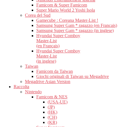
Famicom & Super Famicom
Super Mario World 2 Yoshi Isola
Corea del Sud
Gamecube : Coreana Master-List !
Samsung Super Gam * ragazzo (en Français)
Samsung Super Gam * ragazzo (in inglese)
Hyundai Super Comboy
Master-List
(en Français)
Hyundai Super Comboy
Master-List
(in inglese)
Taiwan
Famicom da Taiwan
Giochi originali di Taiwan su Megadrive
Megadrive Asian Version
Raccolta
Nintendo
Famicom & NES
(USA-UE)
(JP)
(HK)
(CH)
(KR)