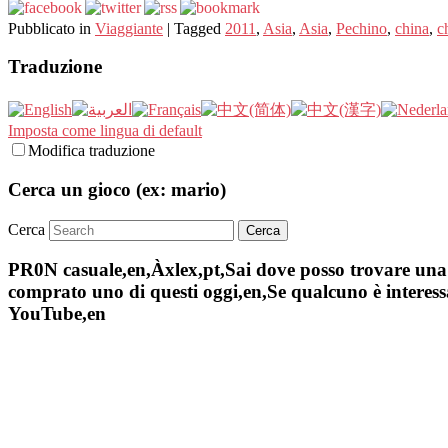
Pubblicato in
Viaggiante
|
Tagged
2011
,
Asia
,
Asia
,
Pechino
,
china
,
c
Traduzione
Imposta come lingua di default
Modifica traduzione
Cerca un gioco (ex: mario)
Cerca
PR0N casuale,en,Àxlex,pt,Sai dove posso trovare una s
comprato uno di questi oggi,en,Se qualcuno è interessa
YouTube,en