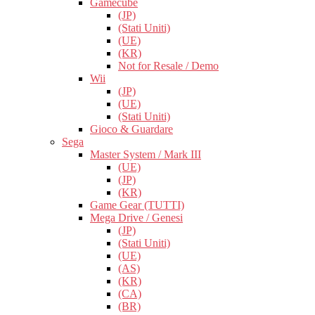
Gamecube
(JP)
(Stati Uniti)
(UE)
(KR)
Not for Resale / Demo
Wii
(JP)
(UE)
(Stati Uniti)
Gioco & Guardare
Sega
Master System / Mark III
(UE)
(JP)
(KR)
Game Gear (TUTTI)
Mega Drive / Genesi
(JP)
(Stati Uniti)
(UE)
(AS)
(KR)
(CA)
(BR)