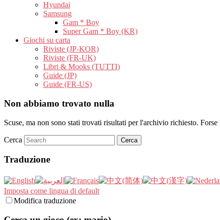
Hyundai
Samsung
Gam * Boy
Super Gam * Boy (KR)
Giochi su carta
Riviste (JP-KOR)
Riviste (FR-UK)
Libri & Mooks (TUTTI)
Guide (JP)
Guide (FR-US)
Non abbiamo trovato nulla
Scuse, ma non sono stati trovati risultati per l'archivio richiesto. Forse 
Cerca
Traduzione
Imposta come lingua di default
Modifica traduzione
Cerca un gioco (ex: mario)