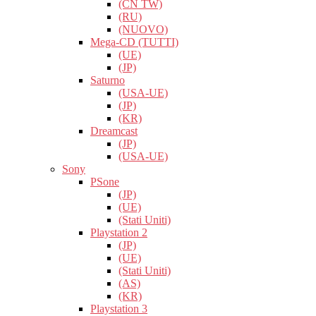
(CN TW)
(RU)
(NUOVO)
Mega-CD (TUTTI)
(UE)
(JP)
Saturno
(USA-UE)
(JP)
(KR)
Dreamcast
(JP)
(USA-UE)
Sony
PSone
(JP)
(UE)
(Stati Uniti)
Playstation 2
(JP)
(UE)
(Stati Uniti)
(AS)
(KR)
Playstation 3