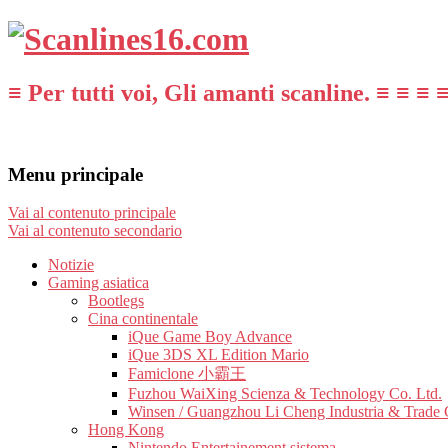
≡ Per tutti voi, Gli amanti scanline. ≡ ≡ ≡ 
Menu principale
Vai al contenuto principale
Vai al contenuto secondario
Notizie
Gaming asiatica
Bootlegs
Cina continentale
iQue Game Boy Advance
iQue 3DS XL Edition Mario
Famiclone 小霸王
Fuzhou WaiXing Scienza & Technology Co. Ltd.
Winsen / Guangzhou Li Cheng Industria & Trade 
Hong Kong
Nintendo Entertainement sistema