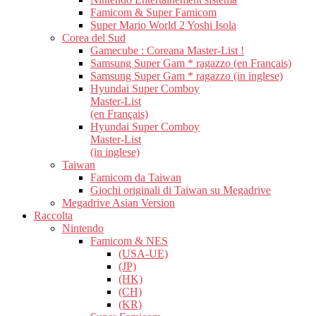
Famicom & Super Famicom
Super Mario World 2 Yoshi Isola
Corea del Sud
Gamecube : Coreana Master-List !
Samsung Super Gam * ragazzo (en Français)
Samsung Super Gam * ragazzo (in inglese)
Hyundai Super Comboy
Master-List
(en Français)
Hyundai Super Comboy
Master-List
(in inglese)
Taiwan
Famicom da Taiwan
Giochi originali di Taiwan su Megadrive
Megadrive Asian Version
Raccolta
Nintendo
Famicom & NES
(USA-UE)
(JP)
(HK)
(CH)
(KR)