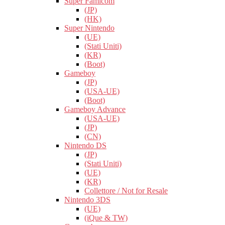
Super Famicom
(JP)
(HK)
Super Nintendo
(UE)
(Stati Uniti)
(KR)
(Boot)
Gameboy
(JP)
(USA-UE)
(Boot)
Gameboy Advance
(USA-UE)
(JP)
(CN)
Nintendo DS
(JP)
(Stati Uniti)
(UE)
(KR)
Collettore / Not for Resale
Nintendo 3DS
(UE)
(iQue & TW)