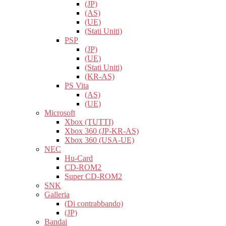
(JP)
(AS)
(UE)
(Stati Uniti)
PSP
(JP)
(UE)
(Stati Uniti)
(KR-AS)
PS Vita
(AS)
(UE)
Microsoft
Xbox (TUTTI)
Xbox 360 (JP-KR-AS)
Xbox 360 (USA-UE)
NEC
Hu-Card
CD-ROM2
Super CD-ROM2
SNK
Galleria
(Di contrabbando)
(JP)
Bandai