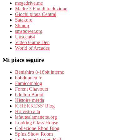
megadrive.me
Madre 3 Fan di traduzione
Giochi pirata Central
Satakore
Shmup
smspower.org
Unseen64
Video Game Den
World of Arcades
Mi piace seguire
Benishiro 8-16bit interno
bobdupneu.fr
Famicomblog
Forent Chavouet
Glutton Barjot
Histoire merda
iGREKKESS' Blog
Ho visto alta
lafautealamanette.org
Looking Glass House
Collezione Rhod Blog
Sp!nz Show Room
I videogiochi sono Rad