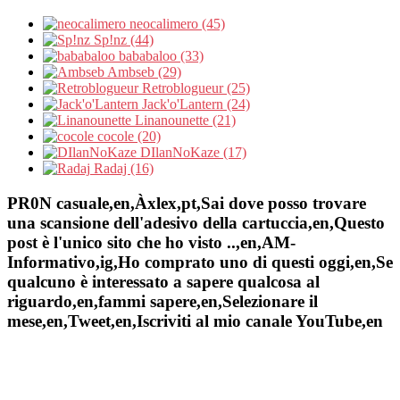
neocalimero (45)
Sp!nz (44)
bababaloo (33)
Ambseb (29)
Retroblogueur (25)
Jack'o'Lantern (24)
Linanounette (21)
cocole (20)
DIlanNoKaze (17)
Radaj (16)
PR0N casuale,en,Àxlex,pt,Sai dove posso trovare
una scansione dell'adesivo della cartuccia,en,Questo
post è l'unico sito che ho visto ..,en,AM-
Informativo,ig,Ho comprato uno di questi oggi,en,Se
qualcuno è interessato a sapere qualcosa al
riguardo,en,fammi sapere,en,Selezionare il
mese,en,Tweet,en,Iscriviti al mio canale YouTube,en