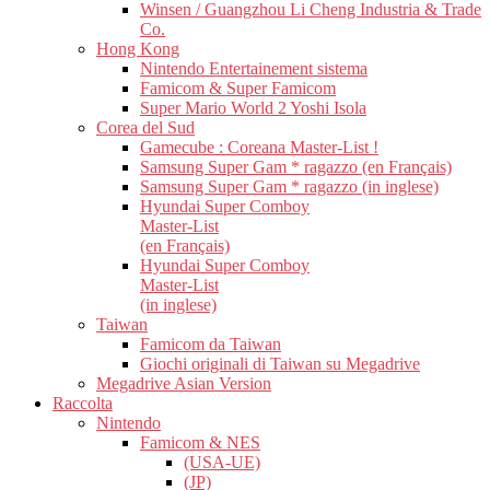
Winsen / Guangzhou Li Cheng Industria & Trade
Co.
Hong Kong
Nintendo Entertainement sistema
Famicom & Super Famicom
Super Mario World 2 Yoshi Isola
Corea del Sud
Gamecube : Coreana Master-List !
Samsung Super Gam * ragazzo (en Français)
Samsung Super Gam * ragazzo (in inglese)
Hyundai Super Comboy
Master-List
(en Français)
Hyundai Super Comboy
Master-List
(in inglese)
Taiwan
Famicom da Taiwan
Giochi originali di Taiwan su Megadrive
Megadrive Asian Version
Raccolta
Nintendo
Famicom & NES
(USA-UE)
(JP)