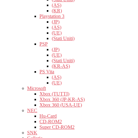
(AS)
(KR)
Playstation 3
(JP)
(AS)
(UE)
(Stati Uniti)
PSP
(JP)
(UE)
(Stati Uniti)
(KR-AS)
PS Vita
(AS)
(UE)
Microsoft
Xbox (TUTTI)
Xbox 360 (JP-KR-AS)
Xbox 360 (USA-UE)
NEC
Hu-Card
CD-ROM2
Super CD-ROM2
SNK