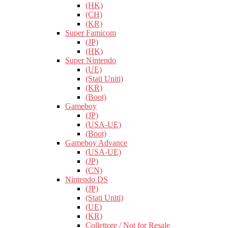
(HK)
(CH)
(KR)
Super Famicom
(JP)
(HK)
Super Nintendo
(UE)
(Stati Uniti)
(KR)
(Boot)
Gameboy
(JP)
(USA-UE)
(Boot)
Gameboy Advance
(USA-UE)
(JP)
(CN)
Nintendo DS
(JP)
(Stati Uniti)
(UE)
(KR)
Collettore / Not for Resale