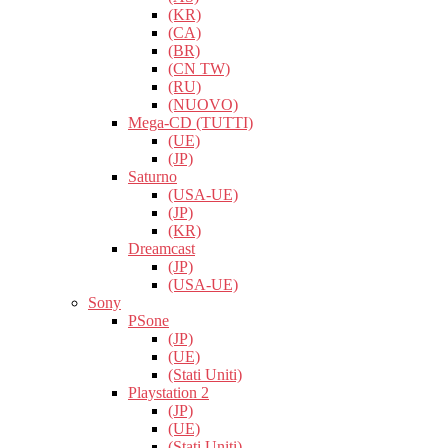
(KR)
(CA)
(BR)
(CN TW)
(RU)
(NUOVO)
Mega-CD (TUTTI)
(UE)
(JP)
Saturno
(USA-UE)
(JP)
(KR)
Dreamcast
(JP)
(USA-UE)
Sony
PSone
(JP)
(UE)
(Stati Uniti)
Playstation 2
(JP)
(UE)
(Stati Uniti)