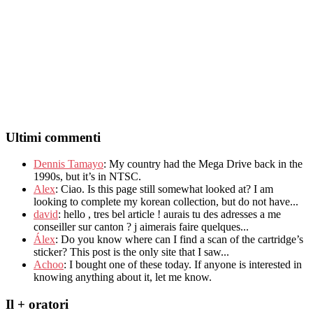
Ultimi commenti
Dennis Tamayo
:
My country had the Mega Drive back in the
1990s
,
but it’s in NTSC
.
Alex
: Ciao.
Is this page still somewhat looked at
?
I am
looking to complete my korean collection
,
but do not have..
.
david
:
hello
,
tres bel article
!
aurais tu des adresses a me
conseiller sur canton
?
j aimerais faire quelques..
.
Álex
: Do you know where can I find a scan of the cartridge’s
sticker? This post is the only site that I saw...
Achoo
: I bought one of these today. If anyone is interested in
knowing anything about it, let me know.
Il + oratori