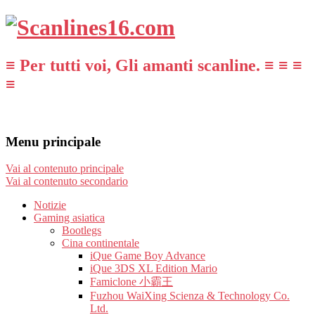
≡ Per tutti voi, Gli amanti scanline. ≡ ≡ ≡
≡
Menu principale
Vai al contenuto principale
Vai al contenuto secondario
Notizie
Gaming asiatica
Bootlegs
Cina continentale
iQue Game Boy Advance
iQue 3DS XL Edition Mario
Famiclone 小霸王
Fuzhou WaiXing Scienza & Technology Co.
Ltd.