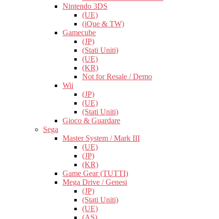
Nintendo 3DS
(UE)
(iQue & TW)
Gamecube
(JP)
(Stati Uniti)
(UE)
(KR)
Not for Resale / Demo
Wii
(JP)
(UE)
(Stati Uniti)
Gioco & Guardare
Sega
Master System / Mark III
(UE)
(JP)
(KR)
Game Gear (TUTTI)
Mega Drive / Genesi
(JP)
(Stati Uniti)
(UE)
(AS)