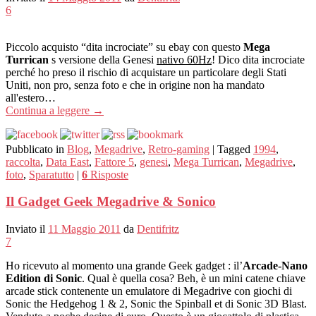
6
Piccolo acquisto “dita incrociate” su ebay con questo
Mega
Turrican
s versione della Genesi
nativo 60Hz
! Dico dita incrociate
perché ho preso il rischio di acquistare un particolare degli Stati
Uniti, non pro, senza foto e che in origine non ha mandato
all'estero…
Continua a leggere
→
Pubblicato in
Blog
,
Megadrive
,
Retro-gaming
|
Tagged
1994
,
raccolta
,
Data East
,
Fattore 5
,
genesi
,
Mega Turrican
,
Megadrive
,
foto
,
Sparatutto
|
6
Risposte
Il Gadget Geek Megadrive & Sonico
Inviato il
11 Maggio 2011
da
Dentifritz
7
Ho ricevuto al momento una grande Geek gadget : il’
Arcade-Nano
Edition di Sonic
. Qual è quella cosa? Beh, è ​​un mini catene chiave
arcade stick contenente un emulatore di Megadrive con giochi di
Sonic the Hedgehog 1 & 2, Sonic the Spinball et di Sonic 3D Blast.