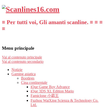
≡ Per tutti voi, Gli amanti scanline. ≡ ≡ ≡
≡
Menu principale
Vai al contenuto principale
Vai al contenuto secondario
Notizie
Gaming asiatica
Bootlegs
Cina continentale
iQue Game Boy Advance
iQue 3DS XL Edition Mario
Famiclone 小霸王
Fuzhou WaiXing Scienza & Technology Co.
Ltd.