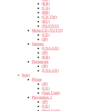
(KR)
(CA)
(BR)
(CN TW)
(RU)
(NUOVO)
Mega-CD (TUTTI)
(UE)
(JP)
Saturno
(USA-UE)
(JP)
(KR)
Dreamcast
(JP)
(USA-UE)
Sony
PSone
(JP)
(UE)
(Stati Uniti)
Playstation 2
(JP)
(UE)
(Stati Uniti)