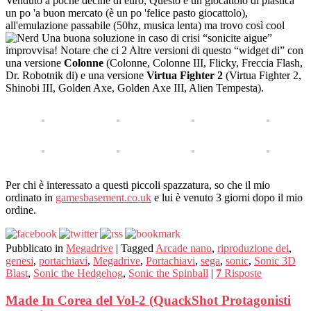
Venduto a poche decine di euro, Questo è un giocattolo di plastica
un po 'a buon mercato (è un po 'felice pasto giocattolo),
all'emulazione passabile (50hz, musica lenta) ma trovo così cool
Una buona soluzione in caso di crisi “sonicite aigue”
improvvisa! Notare che ci 2 Altre versioni di questo “widget di” con
una versione
Colonne
(Colonne, Colonne III, Flicky, Freccia Flash,
Dr. Robotnik di) e una versione
Virtua Fighter 2
(Virtua Fighter 2,
Shinobi III, Golden Axe, Golden Axe III, Alien Tempesta).
Per chi è interessato a questi piccoli spazzatura, so che il mio
ordinato in
gamesbasement.co.uk
e lui è venuto 3 giorni dopo il mio
ordine.
Pubblicato in
Megadrive
|
Tagged
Arcade nano
,
riproduzione dei
,
genesi
,
portachiavi
,
Megadrive
,
Portachiavi
,
sega
,
sonic
,
Sonic 3D
Blast
,
Sonic the Hedgehog
,
Sonic the Spinball
|
7
Risposte
Made In Corea del Vol-2 (QuackShot Protagonisti