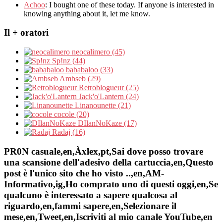
Achoo
: I bought one of these today. If anyone is interested in
knowing anything about it, let me know.
Il + oratori
neocalimero (45)
Sp!nz (44)
bababaloo (33)
Ambseb (29)
Retroblogueur (25)
Jack'o'Lantern (24)
Linanounette (21)
cocole (20)
DIlanNoKaze (17)
Radaj (16)
PR0N casuale,en,Àxlex,pt,Sai dove posso trovare
una scansione dell'adesivo della cartuccia,en,Questo
post è l'unico sito che ho visto ..,en,AM-
Informativo,ig,Ho comprato uno di questi oggi,en,Se
qualcuno è interessato a sapere qualcosa al
riguardo,en,fammi sapere,en,Selezionare il
mese,en,Tweet,en,Iscriviti al mio canale YouTube,en