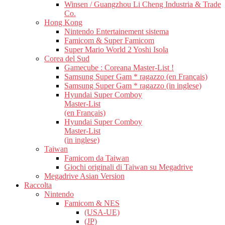
Winsen / Guangzhou Li Cheng Industria & Trade
Co.
Hong Kong
Nintendo Entertainement sistema
Famicom & Super Famicom
Super Mario World 2 Yoshi Isola
Corea del Sud
Gamecube : Coreana Master-List !
Samsung Super Gam * ragazzo (en Français)
Samsung Super Gam * ragazzo (in inglese)
Hyundai Super Comboy
Master-List
(en Français)
Hyundai Super Comboy
Master-List
(in inglese)
Taiwan
Famicom da Taiwan
Giochi originali di Taiwan su Megadrive
Megadrive Asian Version
Raccolta
Nintendo
Famicom & NES
(USA-UE)
(JP)