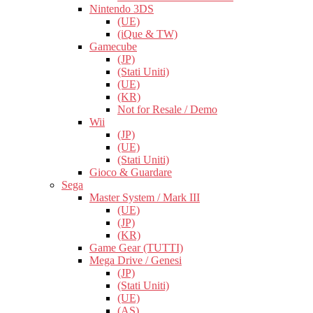
Nintendo 3DS
(UE)
(iQue & TW)
Gamecube
(JP)
(Stati Uniti)
(UE)
(KR)
Not for Resale / Demo
Wii
(JP)
(UE)
(Stati Uniti)
Gioco & Guardare
Sega
Master System / Mark III
(UE)
(JP)
(KR)
Game Gear (TUTTI)
Mega Drive / Genesi
(JP)
(Stati Uniti)
(UE)
(AS)