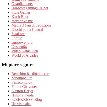
Guardiana.net
Hardcoregaming101.net
Indie Games
Kitch-Bent
megadrive.me
Madre 3 Fan di traduzione
Giochi pirata Central
Satakore
Shmup
smspower.org
Unseen64
Video Game Den
World of Arcades
Mi piace seguire
Benishiro 8-16bit interno
bobdupneu.fr
Famicomblog
Forent Chavouet
Glutton Barjot
Histoire merda
iGREKKESS' Blog
Ho visto alta