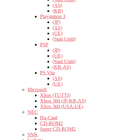
(AS)
(KR)
Playstation 3
(JP)
(AS)
(UE)
(Stati Uniti)
PSP
(JP)
(UE)
(Stati Uniti)
(KR-AS)
PS Vita
(AS)
(UE)
Microsoft
Xbox (TUTTI)
Xbox 360 (JP-KR-AS)
Xbox 360 (USA-UE)
NEC
Hu-Card
CD-ROM2
Super CD-ROM2
SNK