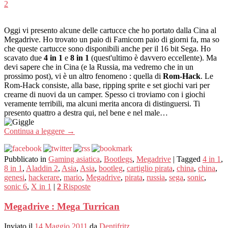
2
Oggi vi presento alcune delle cartucce che ho portato dalla Cina al
Megadrive. Ho trovato un paio di Famicom paio di giorni fa, ma so
che queste cartucce sono disponibili anche per il 16 bit Sega. Ho
scavato due
4 in 1
e
8 in 1
(quest'ultimo è davvero eccellente). Ma
devi sapere che in Cina (e la Russia, ma vedremo che in un
prossimo post), vi è un altro fenomeno : quella di
Rom-Hack
. Le
Rom-Hack consiste, alla base, ripping sprite e set giochi vari per
crearne di nuovi da un camper. Spesso ci troviamo con i giochi
veramente terribili, ma alcuni merita ancora di distinguersi. Ti
presento quattro a destra qui, nel bene e nel male…
Continua a leggere
→
Pubblicato in
Gaming asiatica
,
Bootlegs
,
Megadrive
|
Tagged
4 in 1
,
8 in 1
,
Aladdin 2
,
Asia
,
Asia
,
bootleg
,
cartiglio pirata
,
china
,
china
,
genesi
,
hackerare
,
mario
,
Megadrive
,
pirata
,
russia
,
sega
,
sonic
,
sonic 6
,
X in 1
|
2
Risposte
Megadrive : Mega Turrican
Inviato il
14 Maggio 2011
da
Dentifritz