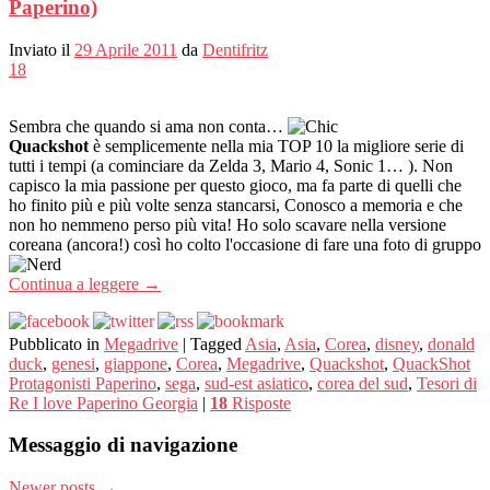
Paperino)
Inviato il
29 Aprile 2011
da
Dentifritz
18
Sembra che quando si ama non conta…
Quackshot
è semplicemente nella mia TOP 10 la migliore serie di
tutti i tempi (a cominciare da Zelda 3, Mario 4, Sonic 1… ). Non
capisco la mia passione per questo gioco, ma fa parte di quelli che
ho finito più e più volte senza stancarsi, Conosco a memoria e che
non ho nemmeno perso più vita! Ho solo scavare nella versione
coreana (ancora!) così ho colto l'occasione di fare una foto di gruppo
Continua a leggere
→
Pubblicato in
Megadrive
|
Tagged
Asia
,
Asia
,
Corea
,
disney
,
donald
duck
,
genesi
,
giappone
,
Corea
,
Megadrive
,
Quackshot
,
QuackShot
Protagonisti Paperino
,
sega
,
sud-est asiatico
,
corea del sud
,
Tesori di
Re I love Paperino Georgia
|
18
Risposte
Messaggio di navigazione
Newer posts
→