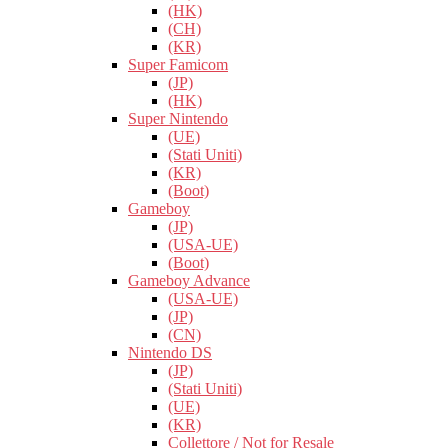
(HK)
(CH)
(KR)
Super Famicom
(JP)
(HK)
Super Nintendo
(UE)
(Stati Uniti)
(KR)
(Boot)
Gameboy
(JP)
(USA-UE)
(Boot)
Gameboy Advance
(USA-UE)
(JP)
(CN)
Nintendo DS
(JP)
(Stati Uniti)
(UE)
(KR)
Collettore / Not for Resale