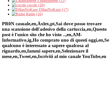
Linanounette (21)
cocole (20)
DIlanNoKaze (17)
Radaj (16)
PR0N casuale,en,Àxlex,pt,Sai dove posso trovare
una scansione dell'adesivo della cartuccia,en,Questo
post è l'unico sito che ho visto ..,en,AM-
Informativo,ig,Ho comprato uno di questi oggi,en,Se
qualcuno è interessato a sapere qualcosa al
riguardo,en,fammi sapere,en,Selezionare il
mese,en,Tweet,en,Iscriviti al mio canale YouTube,en