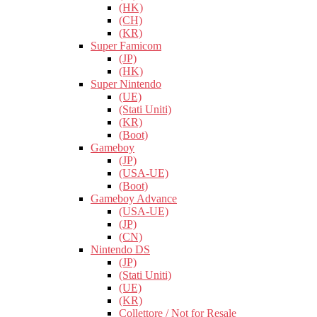
(HK)
(CH)
(KR)
Super Famicom
(JP)
(HK)
Super Nintendo
(UE)
(Stati Uniti)
(KR)
(Boot)
Gameboy
(JP)
(USA-UE)
(Boot)
Gameboy Advance
(USA-UE)
(JP)
(CN)
Nintendo DS
(JP)
(Stati Uniti)
(UE)
(KR)
Collettore / Not for Resale