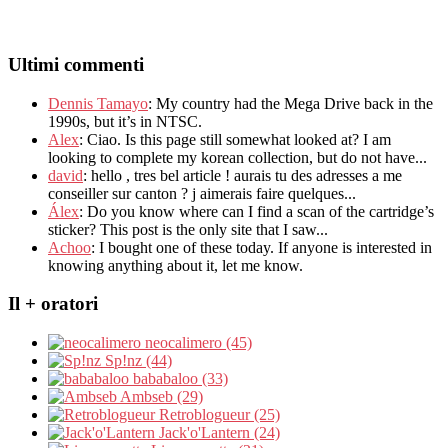
Ultimi commenti
Dennis Tamayo
:
My country had the Mega Drive back in the
1990s
,
but it’s in NTSC
.
Alex
: Ciao.
Is this page still somewhat looked at
?
I am
looking to complete my korean collection
,
but do not have..
.
david
:
hello
,
tres bel article
!
aurais tu des adresses a me
conseiller sur canton
?
j aimerais faire quelques..
.
Álex
: Do you know where can I find a scan of the cartridge’s
sticker? This post is the only site that I saw...
Achoo
: I bought one of these today. If anyone is interested in
knowing anything about it, let me know.
Il + oratori
neocalimero (45)
Sp!nz (44)
bababaloo (33)
Ambseb (29)
Retroblogueur (25)
Jack'o'Lantern (24)