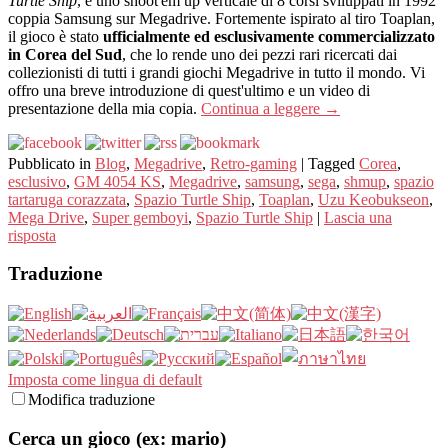
Turtle Ship
, è uno shoot'em up verticale di 8 corsi sviluppati in 1992
coppia Samsung sur Megadrive. Fortemente ispirato al tiro Toaplan,
il gioco è stato
ufficialmente ed esclusivamente commercializzato
in Corea del Sud
, che lo rende uno dei pezzi rari ricercati dai
collezionisti di tutti i grandi giochi Megadrive in tutto il mondo. Vi
offro una breve introduzione di quest'ultimo e un video di
presentazione della mia copia.
Continua a leggere
→
Pubblicato in
Blog
,
Megadrive
,
Retro-gaming
|
Tagged
Corea
,
esclusivo
,
GM 4054 KS
,
Megadrive
,
samsung
,
sega
,
shmup
,
spazio
tartaruga corazzata
,
Spazio Turtle Ship
,
Toaplan
,
Uzu Keobukseon
,
Mega Drive
,
Super gemboyi
,
Spazio Turtle Ship
|
Lascia una
risposta
Traduzione
Imposta come lingua di default
Modifica traduzione
Cerca un gioco (ex: mario)