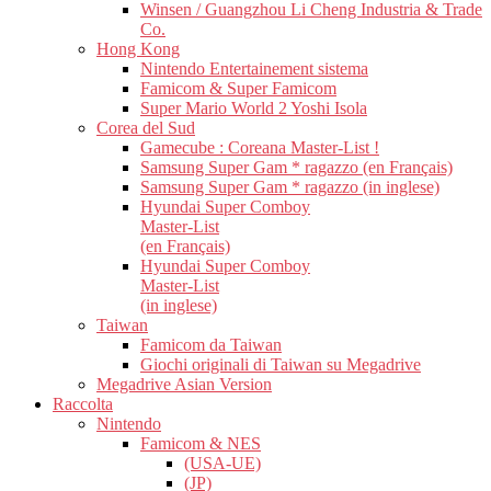
Winsen / Guangzhou Li Cheng Industria & Trade
Co.
Hong Kong
Nintendo Entertainement sistema
Famicom & Super Famicom
Super Mario World 2 Yoshi Isola
Corea del Sud
Gamecube : Coreana Master-List !
Samsung Super Gam * ragazzo (en Français)
Samsung Super Gam * ragazzo (in inglese)
Hyundai Super Comboy
Master-List
(en Français)
Hyundai Super Comboy
Master-List
(in inglese)
Taiwan
Famicom da Taiwan
Giochi originali di Taiwan su Megadrive
Megadrive Asian Version
Raccolta
Nintendo
Famicom & NES
(USA-UE)
(JP)