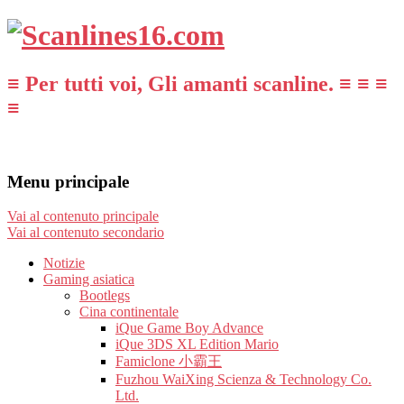
≡ Per tutti voi, Gli amanti scanline. ≡ ≡ ≡
≡
Menu principale
Vai al contenuto principale
Vai al contenuto secondario
Notizie
Gaming asiatica
Bootlegs
Cina continentale
iQue Game Boy Advance
iQue 3DS XL Edition Mario
Famiclone 小霸王
Fuzhou WaiXing Scienza & Technology Co.
Ltd.