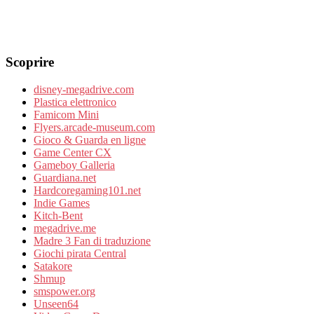
Scoprire
disney-megadrive.com
Plastica elettronico
Famicom Mini
Flyers.arcade-museum.com
Gioco & Guarda en ligne
Game Center CX
Gameboy Galleria
Guardiana.net
Hardcoregaming101.net
Indie Games
Kitch-Bent
megadrive.me
Madre 3 Fan di traduzione
Giochi pirata Central
Satakore
Shmup
smspower.org
Unseen64