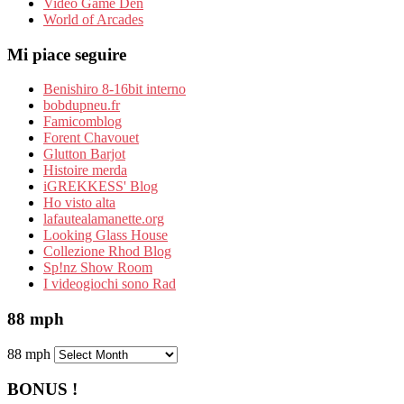
Video Game Den
World of Arcades
Mi piace seguire
Benishiro 8-16bit interno
bobdupneu.fr
Famicomblog
Forent Chavouet
Glutton Barjot
Histoire merda
iGREKKESS' Blog
Ho visto alta
lafautealamanette.org
Looking Glass House
Collezione Rhod Blog
Sp!nz Show Room
I videogiochi sono Rad
88 mph
88 mph
BONUS !