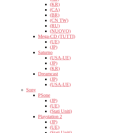
(KR)
(CA)
(BR)
(CN TW)
(RU)
(NUOVO)
Mega-CD (TUTTI)
(UE)
(JP)
Saturno
(USA-UE)
(JP)
(KR)
Dreamcast
(JP)
(USA-UE)
Sony
PSone
(JP)
(UE)
(Stati Uniti)
Playstation 2
(JP)
(UE)
(Stati Uniti)