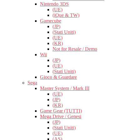
Nintendo 3DS
(UE)
(iQue & TW)
Gamecube
(JP)
(Stati Uniti)
(UE)
(KR)
Not for Resale / Demo
Wii
(JP)
(UE)
(Stati Uniti)
Gioco & Guardare
Sega
Master System / Mark III
(UE)
(JP)
(KR)
Game Gear (TUTTI)
Mega Drive / Genesi
(JP)
(Stati Uniti)
(UE)
(AS)