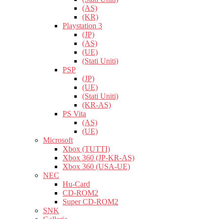
(AS)
(KR)
Playstation 3
(JP)
(AS)
(UE)
(Stati Uniti)
PSP
(JP)
(UE)
(Stati Uniti)
(KR-AS)
PS Vita
(AS)
(UE)
Microsoft
Xbox (TUTTI)
Xbox 360 (JP-KR-AS)
Xbox 360 (USA-UE)
NEC
Hu-Card
CD-ROM2
Super CD-ROM2
SNK