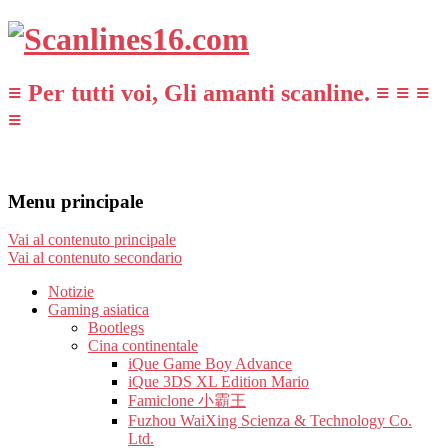
≡ Per tutti voi, Gli amanti scanline. ≡ ≡ ≡
≡
Menu principale
Vai al contenuto principale
Vai al contenuto secondario
Notizie
Gaming asiatica
Bootlegs
Cina continentale
iQue Game Boy Advance
iQue 3DS XL Edition Mario
Famiclone 小霸王
Fuzhou WaiXing Scienza & Technology Co.
Ltd.