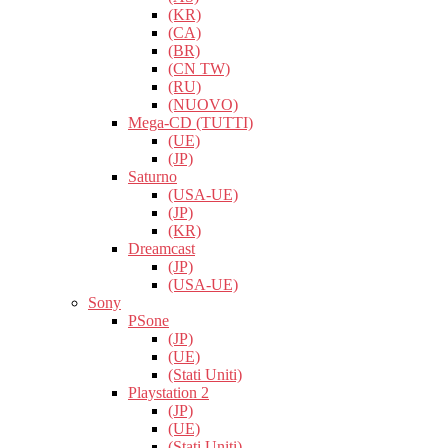
(KR)
(CA)
(BR)
(CN TW)
(RU)
(NUOVO)
Mega-CD (TUTTI)
(UE)
(JP)
Saturno
(USA-UE)
(JP)
(KR)
Dreamcast
(JP)
(USA-UE)
Sony
PSone
(JP)
(UE)
(Stati Uniti)
Playstation 2
(JP)
(UE)
(Stati Uniti)