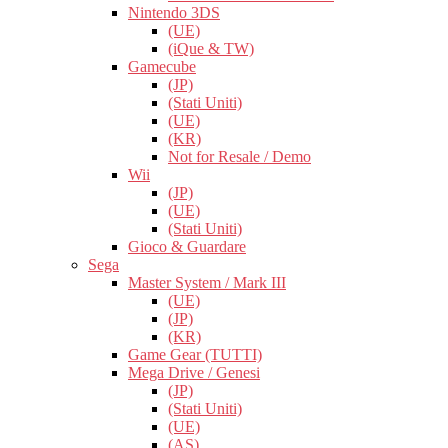
Nintendo 3DS
(UE)
(iQue & TW)
Gamecube
(JP)
(Stati Uniti)
(UE)
(KR)
Not for Resale / Demo
Wii
(JP)
(UE)
(Stati Uniti)
Gioco & Guardare
Sega
Master System / Mark III
(UE)
(JP)
(KR)
Game Gear (TUTTI)
Mega Drive / Genesi
(JP)
(Stati Uniti)
(UE)
(AS)