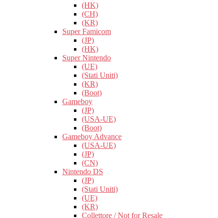
(HK)
(CH)
(KR)
Super Famicom
(JP)
(HK)
Super Nintendo
(UE)
(Stati Uniti)
(KR)
(Boot)
Gameboy
(JP)
(USA-UE)
(Boot)
Gameboy Advance
(USA-UE)
(JP)
(CN)
Nintendo DS
(JP)
(Stati Uniti)
(UE)
(KR)
Collettore / Not for Resale