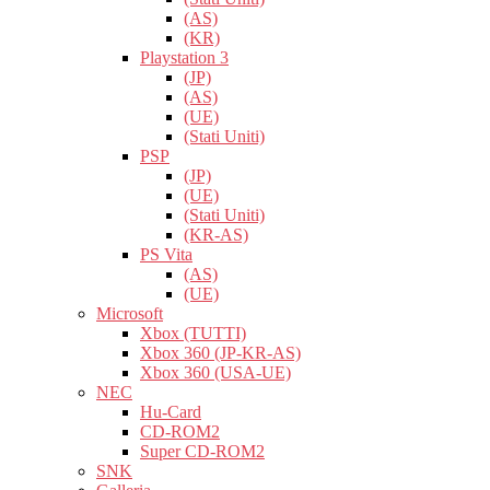
(AS)
(KR)
Playstation 3
(JP)
(AS)
(UE)
(Stati Uniti)
PSP
(JP)
(UE)
(Stati Uniti)
(KR-AS)
PS Vita
(AS)
(UE)
Microsoft
Xbox (TUTTI)
Xbox 360 (JP-KR-AS)
Xbox 360 (USA-UE)
NEC
Hu-Card
CD-ROM2
Super CD-ROM2
SNK