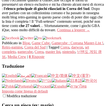
colto l'occasione quando il GameCube occupa le menti di
presentarvi un elenco esclusivo e mi ha chiesto alcuni mesi di ricerca
:
l'elenco principale di giochi rilasciati in Corea del Sud
. Dopo
aver parlato con un collezionista coreano e ha passato in rassegna
molti blog retro-gaming in questo paese credo di poter dire oggi che
la lista è completa ! Il “Full-setteurs” contenuto seront, poiché non
tiene conto
che 27 valori
… Sfortunatamente, come i giochi GBA
iQue, sono molto difficili da trovare.
Continua a leggere
→
Pubblicato in
Blog
,
Game Cube
,
Gamecube : Coreana Master-List !
,
Retro-gaming
,
Corea del Sud
|
Tagged
Corea
,
daewon
,
set
completo
,
gamecube
,
Corea
,
master list
,
nintendo
,
닌텐도 게임 큐
브
,
Media Crew
|
8
Risposte
Traduzione
Imposta come lingua di default
Modifica traduzione
Cerca un gioco (ex: mario)