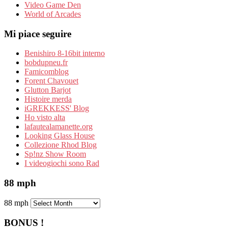
Video Game Den
World of Arcades
Mi piace seguire
Benishiro 8-16bit interno
bobdupneu.fr
Famicomblog
Forent Chavouet
Glutton Barjot
Histoire merda
iGREKKESS' Blog
Ho visto alta
lafautealamanette.org
Looking Glass House
Collezione Rhod Blog
Sp!nz Show Room
I videogiochi sono Rad
88 mph
88 mph
BONUS !