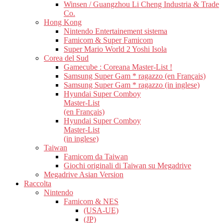
Winsen / Guangzhou Li Cheng Industria & Trade
Co.
Hong Kong
Nintendo Entertainement sistema
Famicom & Super Famicom
Super Mario World 2 Yoshi Isola
Corea del Sud
Gamecube : Coreana Master-List !
Samsung Super Gam * ragazzo (en Français)
Samsung Super Gam * ragazzo (in inglese)
Hyundai Super Comboy
Master-List
(en Français)
Hyundai Super Comboy
Master-List
(in inglese)
Taiwan
Famicom da Taiwan
Giochi originali di Taiwan su Megadrive
Megadrive Asian Version
Raccolta
Nintendo
Famicom & NES
(USA-UE)
(JP)