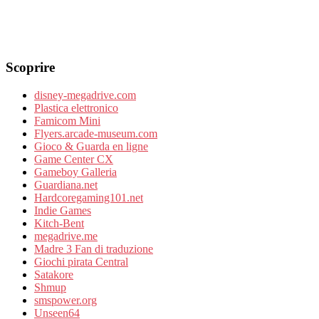
Scoprire
disney-megadrive.com
Plastica elettronico
Famicom Mini
Flyers.arcade-museum.com
Gioco & Guarda en ligne
Game Center CX
Gameboy Galleria
Guardiana.net
Hardcoregaming101.net
Indie Games
Kitch-Bent
megadrive.me
Madre 3 Fan di traduzione
Giochi pirata Central
Satakore
Shmup
smspower.org
Unseen64