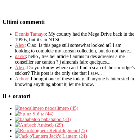
Ultimi commenti
Dennis Tamayo
:
My country had the Mega Drive back in the
1990s
,
but it’s in NTSC
.
Alex
: Ciao.
Is this page still somewhat looked at
?
I am
looking to complete my korean collection
,
but do not have..
.
david
:
hello
,
tres bel article
!
aurais tu des adresses a me
conseiller sur canton
?
j aimerais faire quelques..
.
Álex
: Do you know where can I find a scan of the cartridge’s
sticker? This post is the only site that I saw...
Achoo
: I bought one of these today. If anyone is interested in
knowing anything about it, let me know.
Il + oratori
neocalimero (45)
Sp!nz (44)
bababaloo (33)
Ambseb (29)
Retroblogueur (25)
Jack'o'Lantern (24)