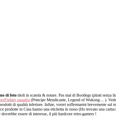
no di foto
titoli in scatola & notare. Pas mal di Bootlegs (pirati senza l
perFighter squadra
(Principe Mendicante, Legend of Wukong… ). Vedrem
rodotti di qualità inferiore. Infine, vorrei soffermarmi brevemente sul
e prodotte in Cina hanno una etichetta in russo (Ho trovato una cartuc
 dovrebbe essere di interesse, il più hardcore retro-gamers !