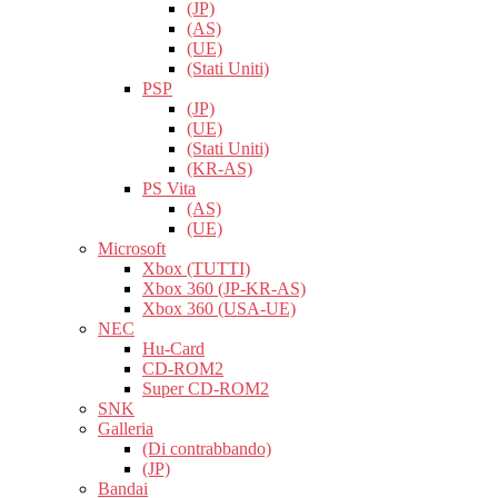
(JP)
(AS)
(UE)
(Stati Uniti)
PSP
(JP)
(UE)
(Stati Uniti)
(KR-AS)
PS Vita
(AS)
(UE)
Microsoft
Xbox (TUTTI)
Xbox 360 (JP-KR-AS)
Xbox 360 (USA-UE)
NEC
Hu-Card
CD-ROM2
Super CD-ROM2
SNK
Galleria
(Di contrabbando)
(JP)
Bandai