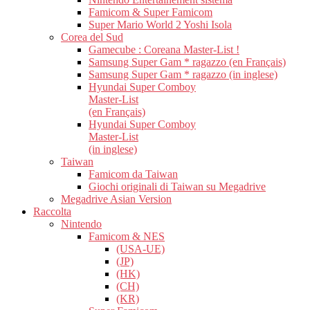
Famicom & Super Famicom
Super Mario World 2 Yoshi Isola
Corea del Sud
Gamecube : Coreana Master-List !
Samsung Super Gam * ragazzo (en Français)
Samsung Super Gam * ragazzo (in inglese)
Hyundai Super Comboy
Master-List
(en Français)
Hyundai Super Comboy
Master-List
(in inglese)
Taiwan
Famicom da Taiwan
Giochi originali di Taiwan su Megadrive
Megadrive Asian Version
Raccolta
Nintendo
Famicom & NES
(USA-UE)
(JP)
(HK)
(CH)
(KR)