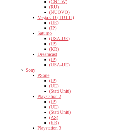
(CN TW)
(RU)
(NUOVO)
Mega-CD (TUTTI)
(UE)
(JP)
Saturno
(USA-UE)
(JP)
(KR)
Dreamcast
(JP)
(USA-UE)
Sony
PSone
(JP)
(UE)
(Stati Uniti)
Playstation 2
(JP)
(UE)
(Stati Uniti)
(AS)
(KR)
Playstation 3