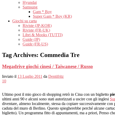
Hyundai
Samsung
Gam * Boy
Super Gam * Boy (KR)
Giochi su carta
Riviste (JP-KOR)
Riviste (FR-UK)
Libri & Mooks (TUTTI)
Guide (JP)
Guide (FR-US)
Tag Archives:
Commedia Tre
Megadrive giochi cinesi / Taiwanese / Russo
Inviato il
13 Luglio 2011
da
Dentifritz
10
Ultimo post il mio gioco di shopping retrò in Cina con un biglietto
pie
ultimi anni 90 e alcuni sono stati autorizzati a uscire con gli inglesi
Su
diventare, almeno localmente, stessa da copiare successivamente con p
caduta del muro di Berlino. Questo spiegherebbe perché alcune cartucc
biglietto). Un programma fitto di appuntamenti, ma a priori, Penso che