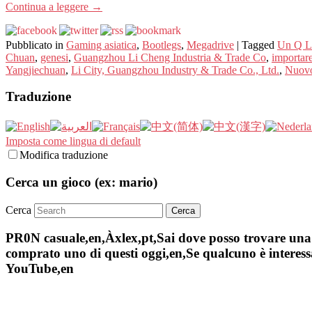
Continua a leggere
→
Pubblicato in
Gaming asiatica
,
Bootlegs
,
Megadrive
|
Tagged
Un Q L
Chuan
,
genesi
,
Guangzhou Li Cheng Industria & Trade Co
,
importar
Yangjiechuan
,
Li City, Guangzhou Industry & Trade Co., Ltd.
,
Nuovo
Traduzione
Imposta come lingua di default
Modifica traduzione
Cerca un gioco (ex: mario)
Cerca
PR0N casuale,en,Àxlex,pt,Sai dove posso trovare una s
comprato uno di questi oggi,en,Se qualcuno è interessa
YouTube,en