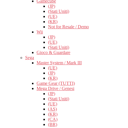
Gamecube
(JP)
(Stati Uniti)
(UE)
(KR)
Not for Resale / Demo
Wii
(JP)
(UE)
(Stati Uniti)
Gioco & Guardare
Sega
Master System / Mark III
(UE)
(JP)
(KR)
Game Gear (TUTTI)
Mega Drive / Genesi
(JP)
(Stati Uniti)
(UE)
(AS)
(KR)
(CA)
(BR)