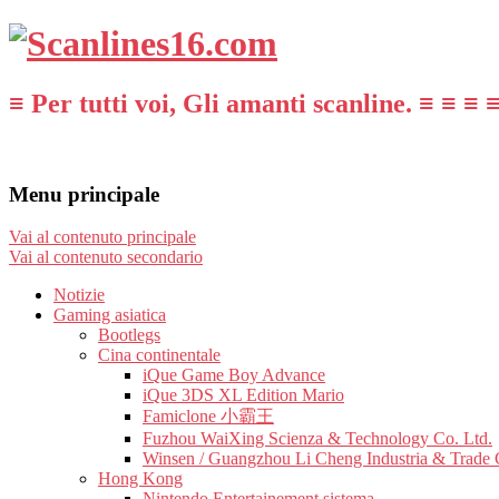
≡ Per tutti voi, Gli amanti scanline. ≡ ≡ ≡ 
Menu principale
Vai al contenuto principale
Vai al contenuto secondario
Notizie
Gaming asiatica
Bootlegs
Cina continentale
iQue Game Boy Advance
iQue 3DS XL Edition Mario
Famiclone 小霸王
Fuzhou WaiXing Scienza & Technology Co. Ltd.
Winsen / Guangzhou Li Cheng Industria & Trade 
Hong Kong
Nintendo Entertainement sistema