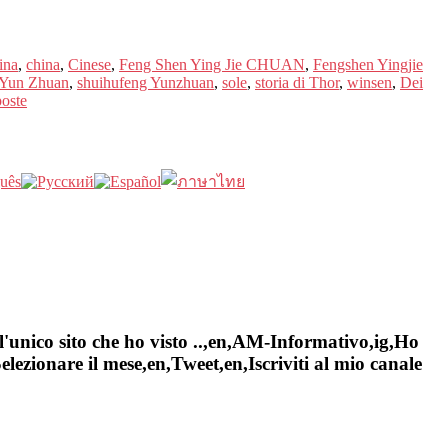
ina
,
china
,
Cinese
,
Feng Shen Ying Jie CHUAN
,
Fengshen Yingjie
 Yun Zhuan
,
shuihufeng Yunzhuan
,
sole
,
storia di Thor
,
winsen
,
Dei
oste
l'unico sito che ho visto ..,en,AM-Informativo,ig,Ho
ezionare il mese,en,Tweet,en,Iscriviti al mio canale