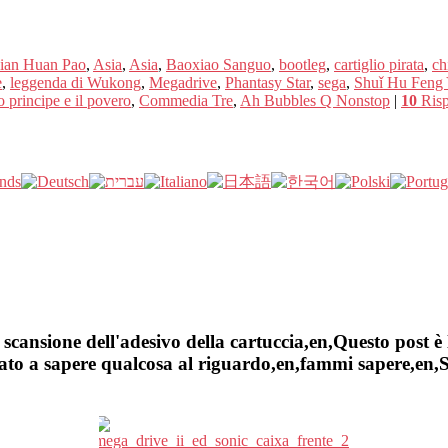
ian Huan Pao
,
Asia
,
Asia
,
Baoxiao Sanguo
,
bootleg
,
cartiglio pirata
,
ch
e
,
leggenda di Wukong
,
Megadrive
,
Phantasy Star
,
sega
,
Shuǐ Hu Feng
 principe e il povero
,
Commedia Tre
,
Ah Bubbles Q Nonstop
|
10
Risp
cansione dell'adesivo della cartuccia,en,Questo post è 
to a sapere qualcosa al riguardo,en,fammi sapere,en,Sel