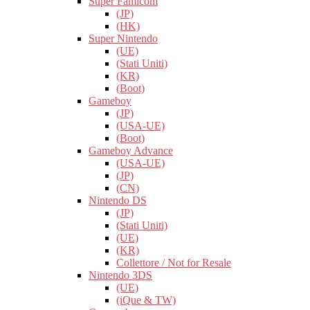
Super Famicom
(JP)
(HK)
Super Nintendo
(UE)
(Stati Uniti)
(KR)
(Boot)
Gameboy
(JP)
(USA-UE)
(Boot)
Gameboy Advance
(USA-UE)
(JP)
(CN)
Nintendo DS
(JP)
(Stati Uniti)
(UE)
(KR)
Collettore / Not for Resale
Nintendo 3DS
(UE)
(iQue & TW)