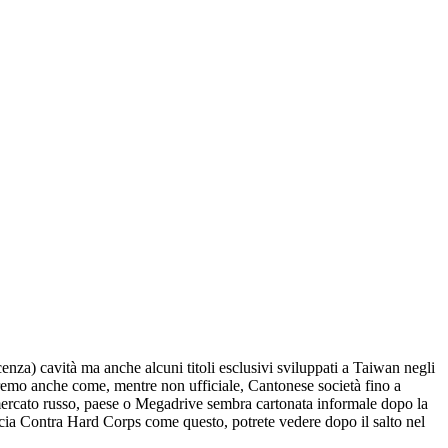
icenza) cavità ma anche alcuni titoli esclusivi sviluppati a Taiwan negli
o anche come, mentre non ufficiale, Cantonese società fino a
 mercato russo, paese o Megadrive sembra cartonata informale dopo la
cia Contra Hard Corps come questo, potrete vedere dopo il salto nel