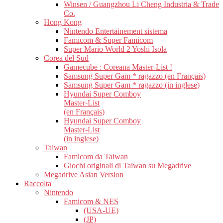
Winsen / Guangzhou Li Cheng Industria & Trade
Co.
Hong Kong
Nintendo Entertainement sistema
Famicom & Super Famicom
Super Mario World 2 Yoshi Isola
Corea del Sud
Gamecube : Coreana Master-List !
Samsung Super Gam * ragazzo (en Français)
Samsung Super Gam * ragazzo (in inglese)
Hyundai Super Comboy
Master-List
(en Français)
Hyundai Super Comboy
Master-List
(in inglese)
Taiwan
Famicom da Taiwan
Giochi originali di Taiwan su Megadrive
Megadrive Asian Version
Raccolta
Nintendo
Famicom & NES
(USA-UE)
(JP)