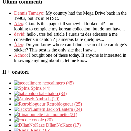
Ultimi commenti
Dennis Tamayo
:
My country had the Mega Drive back in the
1990s
,
but it’s in NTSC
.
Alex
: Ciao.
Is this page still somewhat looked at
?
I am
looking to complete my korean collection
,
but do not have..
.
david
:
hello
,
tres bel article
!
aurais tu des adresses a me
conseiller sur canton
?
j aimerais faire quelques..
.
Álex
: Do you know where can I find a scan of the cartridge’s
sticker? This post is the only site that I saw...
Achoo
: I bought one of these today. If anyone is interested in
knowing anything about it, let me know.
Il + oratori
neocalimero (45)
Sp!nz (44)
bababaloo (33)
Ambseb (29)
Retroblogueur (25)
Jack'o'Lantern (24)
Linanounette (21)
cocole (20)
DIlanNoKaze (17)
Radaj (16)