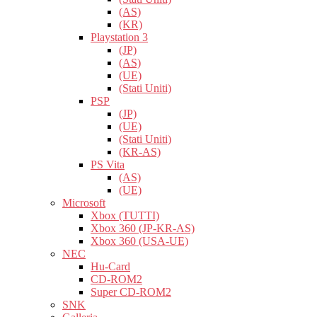
(AS)
(KR)
Playstation 3
(JP)
(AS)
(UE)
(Stati Uniti)
PSP
(JP)
(UE)
(Stati Uniti)
(KR-AS)
PS Vita
(AS)
(UE)
Microsoft
Xbox (TUTTI)
Xbox 360 (JP-KR-AS)
Xbox 360 (USA-UE)
NEC
Hu-Card
CD-ROM2
Super CD-ROM2
SNK