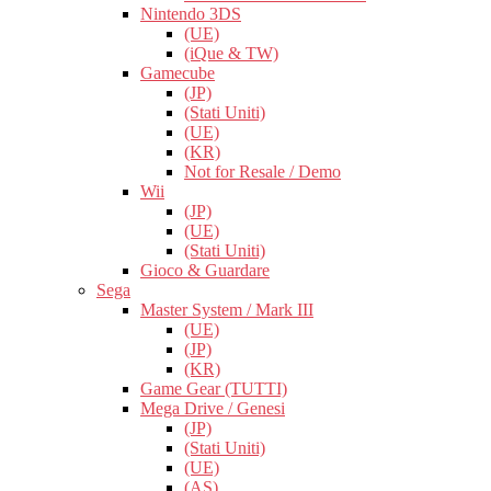
Nintendo 3DS
(UE)
(iQue & TW)
Gamecube
(JP)
(Stati Uniti)
(UE)
(KR)
Not for Resale / Demo
Wii
(JP)
(UE)
(Stati Uniti)
Gioco & Guardare
Sega
Master System / Mark III
(UE)
(JP)
(KR)
Game Gear (TUTTI)
Mega Drive / Genesi
(JP)
(Stati Uniti)
(UE)
(AS)