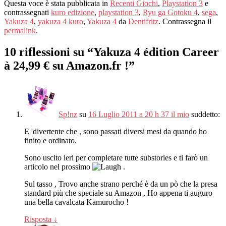
Questa voce è stata pubblicata in
Recenti Giochi
,
Playstation 3
e
contrassegnati
kuro edizione
,
playstation 3
,
Ryu ga Gotoku 4
,
sega
,
Yakuza 4
,
yakuza 4 kuro
,
Yakuza 4
da
Dentifritz
. Contrassegna il
permalink
.
10 riflessioni su “
Yakuza 4 édition Career
à 24,99 € su Amazon.fr !
”
Sp!nz
su
16 Luglio 2011 a 20 h 37 il mio
suddetto:
E 'divertente che , sono passati diversi mesi da quando ho
finito e ordinato.
Sono uscito ieri per completare tutte substories e ti farò un
articolo nel prossimo
.
Sul tasso , Trovo anche strano perché è da un pò che la presa
standard più che speciale su Amazon , Ho appena ti auguro
una bella cavalcata Kamurocho !
Risposta
↓