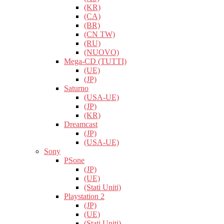
(KR)
(CA)
(BR)
(CN TW)
(RU)
(NUOVO)
Mega-CD (TUTTI)
(UE)
(JP)
Saturno
(USA-UE)
(JP)
(KR)
Dreamcast
(JP)
(USA-UE)
Sony
PSone
(JP)
(UE)
(Stati Uniti)
Playstation 2
(JP)
(UE)
(Stati Uniti)