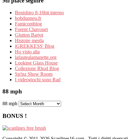
Mi piace seguire
Benishiro 8-16bit interno
bobdupneu.fr
Famicomblog
Forent Chavouet
Glutton Barjot
Histoire merda
iGREKKESS' Blog
Ho visto alta
lafautealamanette.org
Looking Glass House
Collezione Rhod Blog
Sp!nz Show Room
I videogiochi sono Rad
88 mph
88 mph
BONUS !
Copyright © 2011-2026 Scanlines16.com - Tutti i diritti riservati