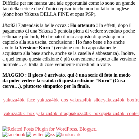
Difficile per me manca una tale opportunità come io sono un grande
fan della serie e che è l'unico episodio che non ho fatto in inglese
(donc hors Yakuza DELLA FINE et opus PSP).
J&#8217;attendais la belle occaz :
Ho ottenuto !
In effetti, dopo il
pagamento di una Yakuza 3 pentola piena di vedere svenduto poche
settimane più tardi, Ho frenato il mio acquisto di questo quarto
capitolo alla sua uscita, conclusione : Ho fatto bene e ho anche
avuto la
Versione Kuro
! (versione non ho appositamente
acquistato alla base anche, anche se la casella è abbastanza). Inoltre,
a quel tempo questa edizione è più conveniente rispetto alla versione
normale… si tratta di cose veramente incredibili a volte.
MAGGIO : Il gioco è arrivato, qui è una serie di foto in modo
da poter vedere la scatola di questa edizione “Kuro” (Cosa
corvo…), piuttosto simpatico per la finale.
yakuza4bk_face
yakuza4bk_dos
yakuza4bk_slide
yakuza4bk_boxfr
yakuza4bk_box
yakuza4bk_dragon
yakuza4bk_boxopen
yakuza4bk_conten