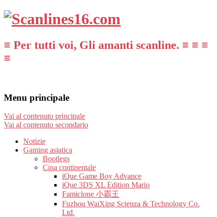
≡ Per tutti voi, Gli amanti scanline. ≡ ≡ ≡
≡
Menu principale
Vai al contenuto principale
Vai al contenuto secondario
Notizie
Gaming asiatica
Bootlegs
Cina continentale
iQue Game Boy Advance
iQue 3DS XL Edition Mario
Famiclone 小霸王
Fuzhou WaiXing Scienza & Technology Co.
Ltd.