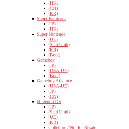
(HK)
(CH)
(KR)
Super Famicom
(JP)
(HK)
Super Nintendo
(UE)
(Stati Uniti)
(KR)
(Boot)
Gameboy
(JP)
(USA-UE)
(Boot)
Gameboy Advance
(USA-UE)
(JP)
(CN)
Nintendo DS
(JP)
(Stati Uniti)
(UE)
(KR)
Collettore / Not for Resale