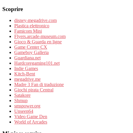
Scoprire
disney-megadrive.com
Plastica elettronico
Famicom Mini
Flyers.arcade-museum.com
Gioco & Guarda en ligne
Game Center CX
Gameboy Galleria
Guardiana.net
Hardcoregaming101.net
Indie Games
Kitch-Bent
megadrive.me
Madre 3 Fan di traduzione
Giochi pirata Central
Satakore
Shmup
smspower.org
Unseen64
Video Game Den
World of Arcades