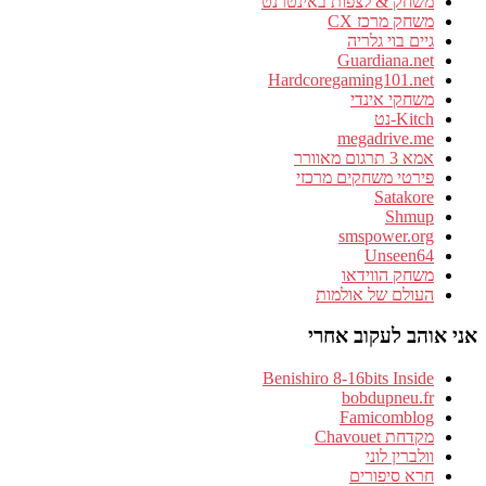
משחק & לצפות באינטרנט
משחק מרכז CX
גיים בוי גלריה
Guardiana.net
Hardcoregaming101.net
משחקי אינדי
Kitch-נט
megadrive.me
אמא 3 תרגום מאוורר
פירטי משחקים מרכזי
Satakore
Shmup
smspower.org
Unseen64
משחק הווידאו
העולם של אולמות
אני אוהב לעקוב אחרי
Benishiro 8-16bits Inside
bobdupneu.fr
Famicomblog
מקדחת Chavouet
וולברין לוני
חרא סיפורים