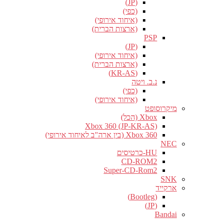
(JP)
(כפי)
(איחוד אירופי)
(ארצות הברית)
PSP
(JP)
(איחוד אירופי)
(ארצות הברית)
(KR-AS)
נ.ב. ויטה
(כפי)
(איחוד אירופי)
מיקרוסופט
Xbox (הכל)
Xbox 360 (JP-KR-AS)
Xbox 360 (בין ארה"ב לאיחוד אירופי)
NEC
HU-כרטיסים
CD-ROM2
Super-CD-Rom2
SNK
ארקייד
(Bootleg)
(JP)
Bandai