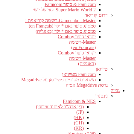
Famicom & סופר Famicom
Super Mario World 2 האי של יושי
דרום קוריאה
Gamecube : Master-רשימה קוריאנית !
סמסונג סופר גאם * ילד (en Français)
סמסונג סופר גאם * ילד (באנגלית)
יונדאי סופר Comboy
Master-רשימה
(en Français)
יונדאי סופר Comboy
Master-רשימה
(באנגלית)
טייוואן
Famicom מטייוואן
משחקים מקוריים מטייוואן על Megadrive
גרסת Megadrive אסיה
גבייה
נינטנדו
Famicom & NES
(בין ארה"ב לאיחוד אירופי)
(JP)
(HK)
(CH)
(KR)
סופר Famicom