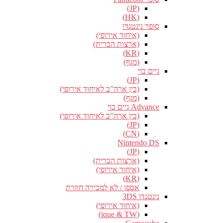
(JP)
(HK)
סופר נינטנדו
(איחוד אירופי)
(ארצות הברית)
(KR)
(מגף)
גיים בוי
(JP)
(בין ארה"ב לאיחוד אירופי)
(מגף)
Advance גיים בוי
(בין ארה"ב לאיחוד אירופי)
(JP)
(CN)
Nintendo DS
(JP)
(ארצות הברית)
(איחוד אירופי)
(KR)
אספן / לא למכירה חוזרת
נינטנדו 3DS
(איחוד אירופי)
(ique & TW)