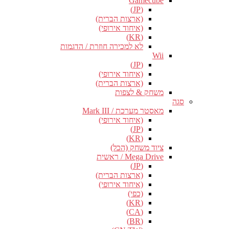
Gamecube
(JP)
(ארצות הברית)
(איחוד אירופי)
(KR)
לא למכירה חוזרת / הדגמות
Wii
(JP)
(איחוד אירופי)
(ארצות הברית)
משחק & לצפות
סגה
מאסטר מערכת / Mark III
(איחוד אירופי)
(JP)
(KR)
ציוד משחק (הכל)
Mega Drive / ראשית
(JP)
(ארצות הברית)
(איחוד אירופי)
(כפי)
(KR)
(CA)
(BR)