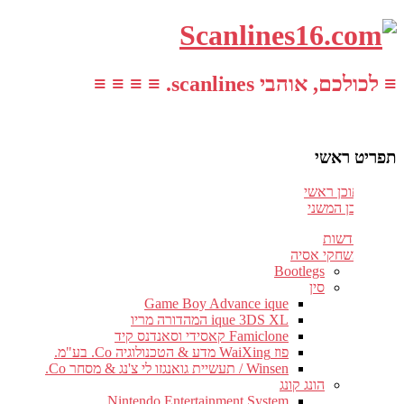
≡ לכולכם, אוהבי scanlines. ≡ ≡ ≡ ≡
תפריט ראשי
עבור לתוכן ראשי
דלג לתוכן המשני
חדשות
משחקי אסיה
Bootlegs
סין
Game Boy Advance ique
ique 3DS XL המהדורה מריו
Famiclone קאסידי וסאנדנס קיד
פוז WaiXing מדע & הטכנולוגיה Co. בע"מ.
Winsen / תעשיית גואנגזו לי צ'נג & מסחר Co.
הונג קונג
Nintendo Entertainment System