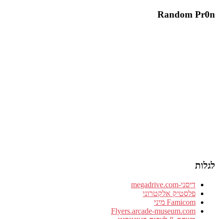
Random Pr0n
לגלות
דיסני-megadrive.com
פלסטיק אלקטרוני
Famicom מיני
Flyers.arcade-museum.com