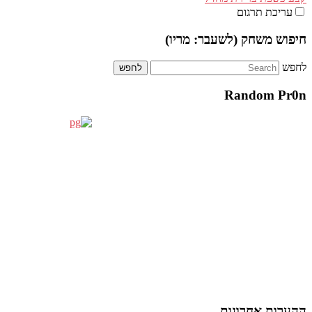
עריכת תרגום
חיפוש משחק (לשעבר: מריו)
לחפש
Random Pr0n
ההערות אחרונות