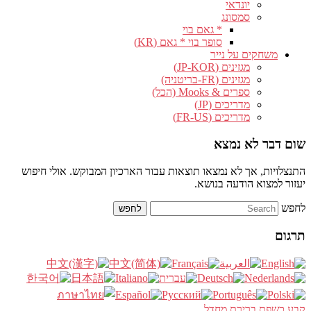
יונדאי
סמסונג
* גאם בוי
סופר בוי * גאם (KR)
משחקים על נייר
מגזינים (JP-KOR)
מגזינים (FR-בריטניה)
ספרים & Mooks (הכל)
מדריכים (JP)
מדריכים (FR-US)
שום דבר לא נמצא
התנצלויות, אך לא נמצאו תוצאות עבור הארכיון המבוקש. אולי חיפוש
יעזור למצוא הודעה בנושא.
לחפש
תרגום
קבע כשפת ברירת מחדל