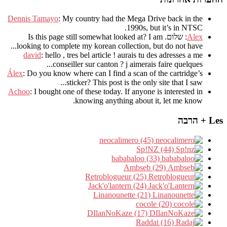
Dennis Tamayo
:
My country had the Mega Drive back in the
.
1990s
,
but it’s in NTSC
Alex
: שלום.
I am
?
Is this page still somewhat looked at
.
looking to complete my korean collection
,
but do not have..
david
:
hello
,
tres bel article
!
aurais tu des adresses a me
.
conseiller sur canton
?
j aimerais faire quelques..
Álex
: Do you know where can I find a scan of the cartridge’s
sticker? This post is the only site that I saw...
Achoo
: I bought one of these today. If anyone is interested in
knowing anything about it, let me know.
Les + הרבה
neocalimero (45)
Sp!NZ (44)
bababaloo (33)
Ambseb (29)
Retroblogueur (25)
Jack'o'lantern (24)
Linanounette (21)
cocole (20)
DIlanNoKaze (17)
Raddai (16)