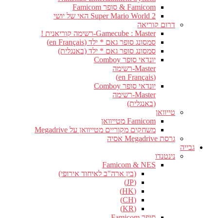
Famicom & סופר Famicom
Super Mario World 2 האי של יושי
דרום קוריאה
Gamecube : Master-רשימה קוריאנית !
סמסונג סופר גאם * ילד (en Français)
סמסונג סופר גאם * ילד (באנגלית)
יונדאי סופר Comboy
Master-רשימה
(en Français)
יונדאי סופר Comboy
Master-רשימה
(באנגלית)
טייוואן
Famicom מטייוואן
משחקים מקוריים מטייוואן על Megadrive
גרסת Megadrive אסיה
גבייה
נינטנדו
Famicom & NES
(בין ארה"ב לאיחוד אירופי)
(JP)
(HK)
(CH)
(KR)
סופר Famicom