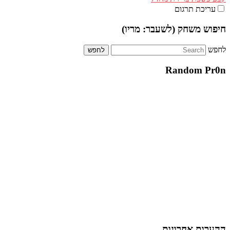
עריכת תרגום
חיפוש משחק (לשעבר: מריו)
לחפש
Random Pr0n
ההערות אחרונות