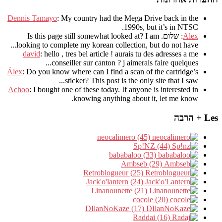
Dennis Tamayo
:
My country had the Mega Drive back in the
.
1990s
,
but it’s in NTSC
Alex
: שלום.
I am
?
Is this page still somewhat looked at
.
looking to complete my korean collection
,
but do not have..
david
:
hello
,
tres bel article
!
aurais tu des adresses a me
.
conseiller sur canton
?
j aimerais faire quelques..
Álex
: Do you know where can I find a scan of the cartridge’s
sticker? This post is the only site that I saw...
Achoo
: I bought one of these today. If anyone is interested in
knowing anything about it, let me know.
Les + הרבה
neocalimero (45)
Sp!NZ (44)
bababaloo (33)
Ambseb (29)
Retroblogueur (25)
Jack'o'lantern (24)
Linanounette (21)
cocole (20)
DIlanNoKaze (17)
Raddai (16)