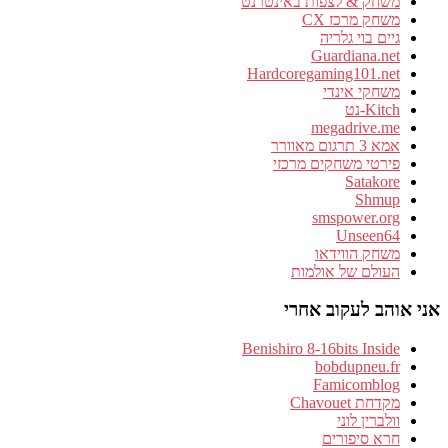
משחק & לצפות באינטרנט
משחק מרכז CX
גיים בוי גלריה
Guardiana.net
Hardcoregaming101.net
משחקי אינדי
Kitch-נט
megadrive.me
אמא 3 תרגום מאוורר
פירטי משחקים מרכזי
Satakore
Shmup
smspower.org
Unseen64
משחק הווידאו
העולם של אולמות
אני אוהב לעקוב אחרי
Benishiro 8-16bits Inside
bobdupneu.fr
Famicomblog
מקדחת Chavouet
וולברין לוני
חרא סיפורים