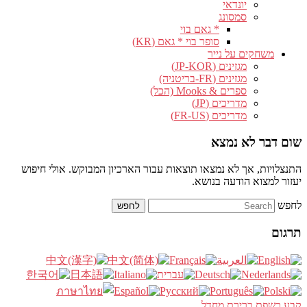
יונדאי
סמסונג
* גאם בוי
סופר בוי * גאם (KR)
משחקים על נייר
מגזינים (JP-KOR)
מגזינים (FR-בריטניה)
ספרים & Mooks (הכל)
מדריכים (JP)
מדריכים (FR-US)
שום דבר לא נמצא
התנצלויות, אך לא נמצאו תוצאות עבור הארכיון המבוקש. אולי חיפוש
יעזור למצוא הודעה בנושא.
לחפש
תרגום
קבע כשפת ברירת מחדל