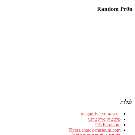
Random Pr0n
לגלות
דיסני-megadrive.com
פלסטיק אלקטרוני
Famicom מיני
Flyers.arcade-museum.com