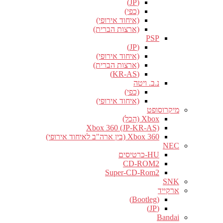
(JP)
(כפי)
(איחוד אירופי)
(ארצות הברית)
PSP
(JP)
(איחוד אירופי)
(ארצות הברית)
(KR-AS)
נ.ב. ויטה
(כפי)
(איחוד אירופי)
מיקרוסופט
Xbox (הכל)
Xbox 360 (JP-KR-AS)
Xbox 360 (בין ארה"ב לאיחוד אירופי)
NEC
HU-כרטיסים
CD-ROM2
Super-CD-Rom2
SNK
ארקייד
(Bootleg)
(JP)
Bandai