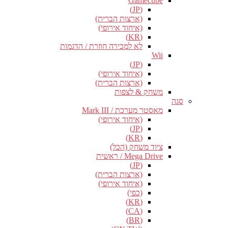
Gamecube
(JP)
(ארצות הברית)
(איחוד אירופי)
(KR)
לא למכירה חוזרת / הדגמות
Wii
(JP)
(איחוד אירופי)
(ארצות הברית)
משחק & לצפות
סגה
מאסטר מערכת / Mark III
(איחוד אירופי)
(JP)
(KR)
ציוד משחק (הכל)
Mega Drive / ראשית
(JP)
(ארצות הברית)
(איחוד אירופי)
(כפי)
(KR)
(CA)
(BR)