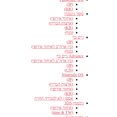
(JP)
(HK)
סופר נינטנדו
(איחוד אירופי)
(ארצות הברית)
(KR)
(מגף)
גיים בוי
(JP)
(בין ארה"ב לאיחוד אירופי)
(מגף)
Advance גיים בוי
(בין ארה"ב לאיחוד אירופי)
(JP)
(CN)
Nintendo DS
(JP)
(ארצות הברית)
(איחוד אירופי)
(KR)
אספן / לא למכירה חוזרת
נינטנדו 3DS
(איחוד אירופי)
(ique & TW)