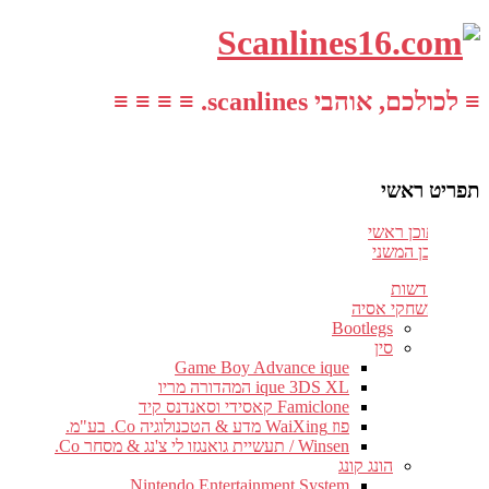
≡ לכולכם, אוהבי scanlines. ≡ ≡ ≡ ≡
תפריט ראשי
עבור לתוכן ראשי
דלג לתוכן המשני
חדשות
משחקי אסיה
Bootlegs
סין
Game Boy Advance ique
ique 3DS XL המהדורה מריו
Famiclone קאסידי וסאנדנס קיד
פוז WaiXing מדע & הטכנולוגיה Co. בע"מ.
Winsen / תעשיית גואנגזו לי צ'נג & מסחר Co.
הונג קונג
Nintendo Entertainment System