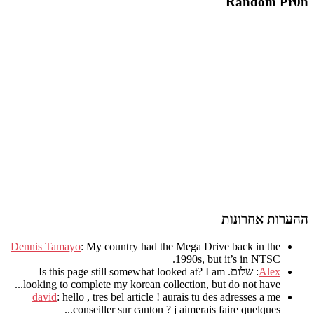
Random Pr0n
ההערות אחרונות
Dennis Tamayo
:
My country had the Mega Drive back in the
.
1990s
,
but it’s in NTSC
Alex
: שלום.
I am
?
Is this page still somewhat looked at
.
looking to complete my korean collection
,
but do not have..
david
:
hello
,
tres bel article
!
aurais tu des adresses a me
.
conseiller sur canton
?
j aimerais faire quelques..