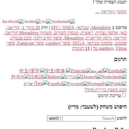
תענוג הצפייה שלך !
המשך הקריאה
→
פורסם ב
Megadrive
,
שבתאי
,
SFC / SNES
|
תייג
20 בתוך 1
,
קוריאני
,
כאן
,
אלופה נצחית
,
ראשית
,
מכסחי השדים
,
משחקי Megadrive קוריאני
,
קוריאני
,
גרסה קוריאנית
,
Megadrive
,
סיפור חדש זילנד
,
כוכב פנטזיה
,
סמסונג
,
סמסונג שבתאי
,
SEGA
,
סופר comboy
,
סופר Famicom
,
סופר
Virtua על
,
gamboy
|
11
תגובות
תרגום
קבע כשפת ברירת מחדל
עריכת תרגום
חיפוש משחק (לשעבר: מריו)
לחפש