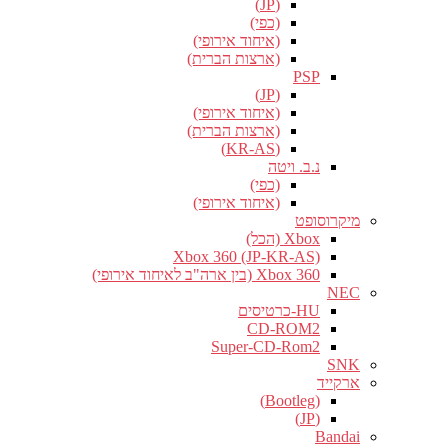
(JP)
(כפי)
(איחוד אירופי)
(ארצות הברית)
PSP
(JP)
(איחוד אירופי)
(ארצות הברית)
(KR-AS)
נ.ב. ויטה
(כפי)
(איחוד אירופי)
מיקרוסופט
Xbox (הכל)
Xbox 360 (JP-KR-AS)
Xbox 360 (בין ארה"ב לאיחוד אירופי)
NEC
HU-כרטיסים
CD-ROM2
Super-CD-Rom2
SNK
ארקייד
(Bootleg)
(JP)
Bandai