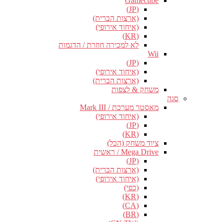
Gamecube
(JP)
(ארצות הברית)
(איחוד אירופי)
(KR)
לא למכירה חוזרת / הדגמות
Wii
(JP)
(איחוד אירופי)
(ארצות הברית)
משחק & לצפות
סגה
מאסטר מערכת / Mark III
(איחוד אירופי)
(JP)
(KR)
ציוד משחק (הכל)
Mega Drive / ראשית
(JP)
(ארצות הברית)
(איחוד אירופי)
(כפי)
(KR)
(CA)
(BR)