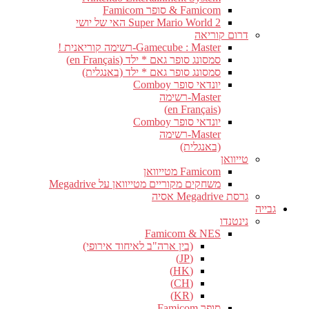
Famicom & סופר Famicom
Super Mario World 2 האי של יושי
דרום קוריאה
Gamecube : Master-רשימה קוריאנית !
סמסונג סופר גאם * ילד (en Français)
סמסונג סופר גאם * ילד (באנגלית)
יונדאי סופר Comboy
Master-רשימה
(en Français)
יונדאי סופר Comboy
Master-רשימה
(באנגלית)
טייוואן
Famicom מטייוואן
משחקים מקוריים מטייוואן על Megadrive
גרסת Megadrive אסיה
גבייה
נינטנדו
Famicom & NES
(בין ארה"ב לאיחוד אירופי)
(JP)
(HK)
(CH)
(KR)
סופר Famicom