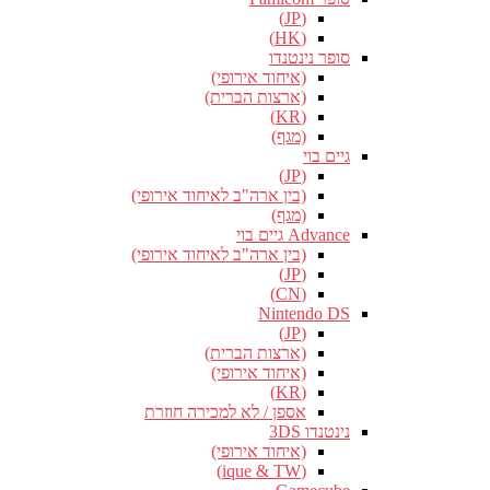
(JP)
(HK)
סופר נינטנדו
(איחוד אירופי)
(ארצות הברית)
(KR)
(מגף)
גיים בוי
(JP)
(בין ארה"ב לאיחוד אירופי)
(מגף)
Advance גיים בוי
(בין ארה"ב לאיחוד אירופי)
(JP)
(CN)
Nintendo DS
(JP)
(ארצות הברית)
(איחוד אירופי)
(KR)
אספן / לא למכירה חוזרת
נינטנדו 3DS
(איחוד אירופי)
(ique & TW)