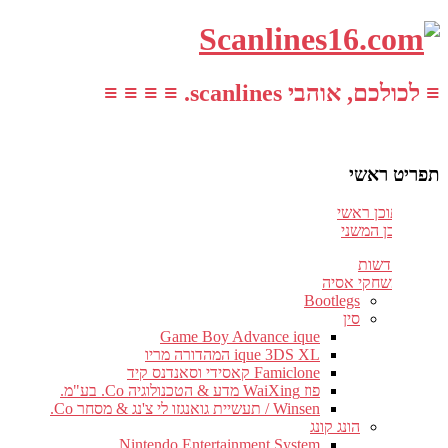
≡ לכולכם, אוהבי scanlines. ≡ ≡ ≡ ≡
תפריט ראשי
עבור לתוכן ראשי
דלג לתוכן המשני
חדשות
משחקי אסיה
Bootlegs
סין
Game Boy Advance ique
ique 3DS XL המהדורה מריו
Famiclone קאסידי וסאנדנס קיד
פוז WaiXing מדע & הטכנולוגיה Co. בע"מ.
Winsen / תעשיית גואנגזו לי צ'נג & מסחר Co.
הונג קונג
Nintendo Entertainment System