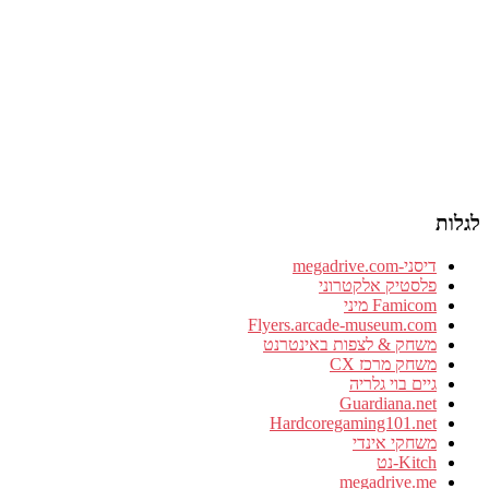
לגלות
דיסני-megadrive.com
פלסטיק אלקטרוני
Famicom מיני
Flyers.arcade-museum.com
משחק & לצפות באינטרנט
משחק מרכז CX
גיים בוי גלריה
Guardiana.net
Hardcoregaming101.net
משחקי אינדי
Kitch-נט
megadrive.me