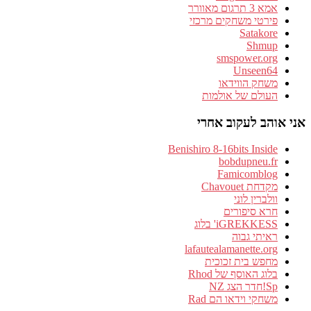
אמא 3 תרגום מאוורר
פירטי משחקים מרכזי
Satakore
Shmup
smspower.org
Unseen64
משחק הווידאו
העולם של אולמות
אני אוהב לעקוב אחרי
Benishiro 8-16bits Inside
bobdupneu.fr
Famicomblog
מקדחת Chavouet
וולברין לוני
חרא סיפורים
iGREKKESS' בלוג
ראיתי גבוה
lafautealamanette.org
מחפש בית זכוכית
בלוג האוסף של Rhod
Sp!חדר הצג NZ
משחקי וידאו הם Rad