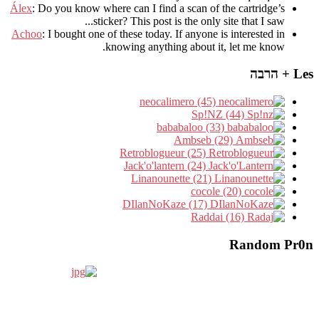
Álex
: Do you know where can I find a scan of the cartridge’s
sticker? This post is the only site that I saw...
Achoo
: I bought one of these today. If anyone is interested in
knowing anything about it, let me know.
Les + הרבה
neocalimero (45)
Sp!NZ (44)
bababaloo (33)
Ambseb (29)
Retroblogueur (25)
Jack'o'lantern (24)
Linanounette (21)
cocole (20)
DIlanNoKaze (17)
Raddai (16)
Random Pr0n