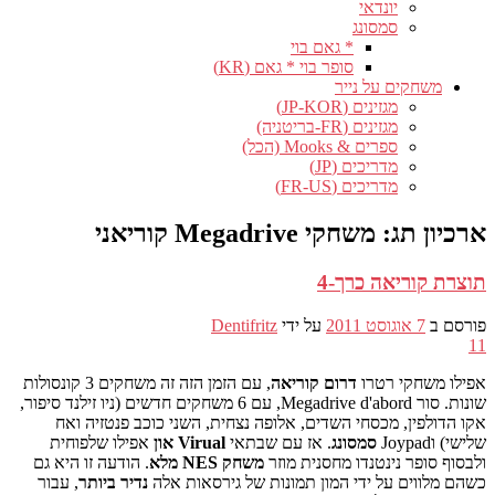
יונדאי
סמסונג
* גאם בוי
סופר בוי * גאם (KR)
משחקים על נייר
מגזינים (JP-KOR)
מגזינים (FR-בריטניה)
ספרים & Mooks (הכל)
מדריכים (JP)
מדריכים (FR-US)
ארכיון תג:
משחקי Megadrive קוריאני
תוצרת קוריאה כרך-4
פורסם ב
7 אוגוסט 2011
על ידי
Dentifritz
11
אפילו משחקי רטרו
דרום קוריאה
, עם הזמן הזה זה משחקים 3 קונסולות
שונות. סור Megadrive d'abord, עם 6 משחקים חדשים (ניו זילנד סיפור,
אקו הדולפין, מכסחי השדים, אלופה נצחית, השני כוכב פנטזיה ואח
שלישי) וJoypad
סמסונג
. אז עם שבתאי
Virual און
אפילו שלפוחית ​​
ולבסוף סופר נינטנדו מחסנית מוזר
משחק NES מלא
. הודעה זו היא גם
כשהם מלווים על ידי המון תמונות של גירסאות אלה
נדיר ביותר
, עבור