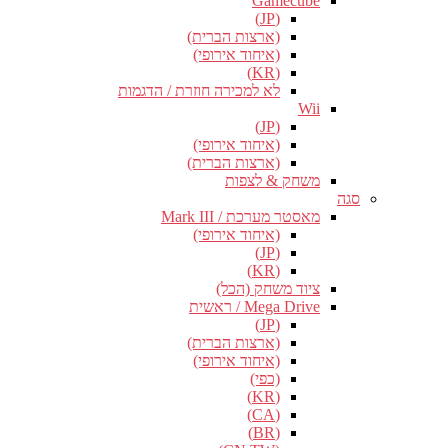
Gamecube
(JP)
(ארצות הברית)
(איחוד אירופי)
(KR)
לא למכירה חוזרת / הדגמות
Wii
(JP)
(איחוד אירופי)
(ארצות הברית)
משחק & לצפות
סגה
מאסטר מערכת / Mark III
(איחוד אירופי)
(JP)
(KR)
ציוד משחק (הכל)
Mega Drive / ראשית
(JP)
(ארצות הברית)
(איחוד אירופי)
(כפי)
(KR)
(CA)
(BR)