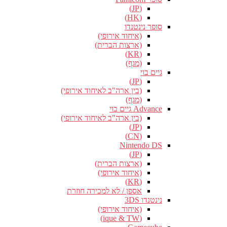
(JP)
(HK)
סופר נינטנדו
(איחוד אירופי)
(ארצות הברית)
(KR)
(מגף)
גיים בוי
(JP)
(בין ארה"ב לאיחוד אירופי)
(מגף)
Advance גיים בוי
(בין ארה"ב לאיחוד אירופי)
(JP)
(CN)
Nintendo DS
(JP)
(ארצות הברית)
(איחוד אירופי)
(KR)
אספן / לא למכירה חוזרת
נינטנדו 3DS
(איחוד אירופי)
(ique & TW)