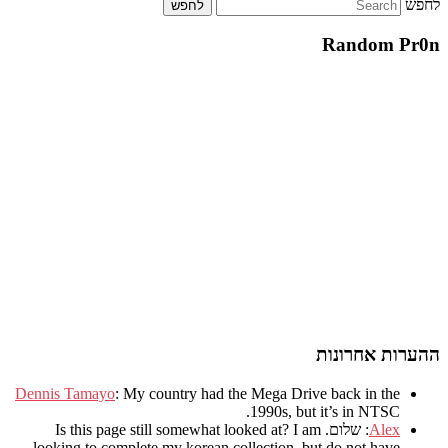
לחפש
Random Pr0n
ההערות אחרונות
Dennis Tamayo
:
My country had the Mega Drive back in the
.
1990s
,
but it’s in NTSC
Alex
: שלום.
I am
?
Is this page still somewhat looked at
.
looking to complete my korean collection
,
but do not have..