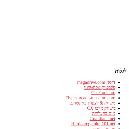
לגלות
דיסני-megadrive.com
פלסטיק אלקטרוני
Famicom מיני
Flyers.arcade-museum.com
משחק & לצפות באינטרנט
משחק מרכז CX
גיים בוי גלריה
Guardiana.net
Hardcoregaming101.net
משחקי אינדי