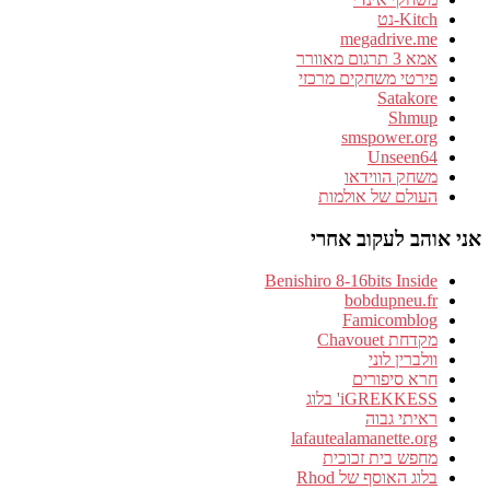
Kitch-נט
megadrive.me
אמא 3 תרגום מאוורר
פירטי משחקים מרכזי
Satakore
Shmup
smspower.org
Unseen64
משחק הווידאו
העולם של אולמות
אני אוהב לעקוב אחרי
Benishiro 8-16bits Inside
bobdupneu.fr
Famicomblog
מקדחת Chavouet
וולברין לוני
חרא סיפורים
iGREKKESS' בלוג
ראיתי גבוה
lafautealamanette.org
מחפש בית זכוכית
בלוג האוסף של Rhod