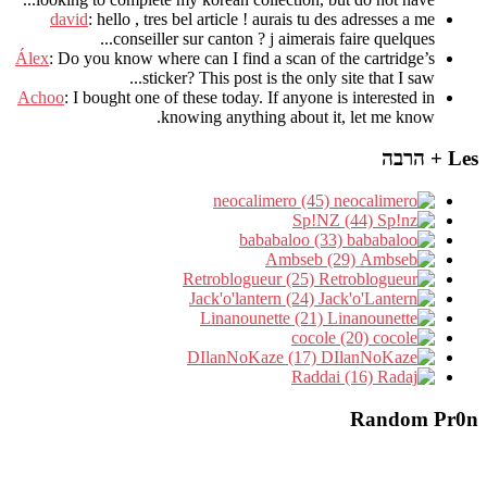
david
:
hello
,
tres bel article
!
aurais tu des adresses a me
.
conseiller sur canton
?
j aimerais faire quelques..
Álex
: Do you know where can I find a scan of the cartridge’s
sticker? This post is the only site that I saw...
Achoo
: I bought one of these today. If anyone is interested in
knowing anything about it, let me know.
Les + הרבה
neocalimero (45)
Sp!NZ (44)
bababaloo (33)
Ambseb (29)
Retroblogueur (25)
Jack'o'lantern (24)
Linanounette (21)
cocole (20)
DIlanNoKaze (17)
Raddai (16)
Random Pr0n