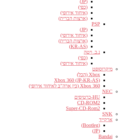
(JP)
(כפי)
(איחוד אירופי)
(ארצות הברית)
PSP
(JP)
(איחוד אירופי)
(ארצות הברית)
(KR-AS)
נ.ב. ויטה
(כפי)
(איחוד אירופי)
מיקרוסופט
Xbox (הכל)
Xbox 360 (JP-KR-AS)
Xbox 360 (בין ארה"ב לאיחוד אירופי)
NEC
HU-כרטיסים
CD-ROM2
Super-CD-Rom2
SNK
ארקייד
(Bootleg)
(JP)
Bandai