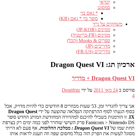
יונדאי
סמסונג
* גאם בוי
סופר בוי * גאם (KR)
משחקים על נייר
מגזינים (JP-KOR)
מגזינים (FR-בריטניה)
ספרים & Mooks (הכל)
מדריכים (JP)
מדריכים (FR-US)
ארכיון תג:
Dragon Quest VI
Dragon Quest VI + מדריך
פורסם ב
24 מאי 2011
על ידי
Dentifritz
4
אני צריך להגדיר זמן, 53 שעות מבוזרים 8 חודשים כדי להיות מדויק, אבל
בסוף הגעתי לסוף ההרפתקה הנפלאה שהוצעה על ידי
Dragon Quest
IX
. זו הזדמנות בשבילי להיכנס למהדורה המחודשת המותג החדש סופר
Famicom > Nintendo DS פרק השישי שוחרר לפני כמה ימים רק בצרפת
תחת שמו של
Dragon Quest VI : ממלכת החלומות.
אף פעם לא הייתי
מסוגל לעשות את הפרק הזה בגלל מחסום שפה וזה תענוג לראות אותו