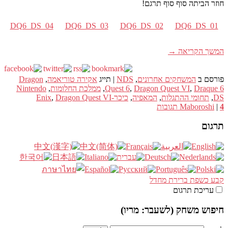
חוזר הביתה סוף סוף תרגם!
DQ6_DS_04
DQ6_DS_03
DQ6_DS_02
DQ6_DS_01
המשך הקריאה
→
פורסם ב
המשחקים אחרונים
,
NDS
|
תייג
אקירה טוריאמה
,
Dragon
Draque 6
,
Dragon Quest VI
,
Quest 6
,
ממלכת החלומות
,
Nintendo
DS
,
תחומי ההתגלות
,
המאפיה
,
כיכר-Enix
Dragon Quest VI
,
4
|
Maboroshi
תגובות
תרגום
קבע כשפת ברירת מחדל
עריכת תרגום
חיפוש משחק (לשעבר: מריו)