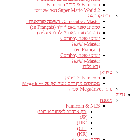
Famicom & סופר Famicom
Super Mario World 2 האי של יושי
דרום קוריאה
Gamecube : Master-רשימה קוריאנית !
סמסונג סופר גאם * ילד (en Français)
סמסונג סופר גאם * ילד (באנגלית)
יונדאי סופר Comboy
Master-רשימה
(en Français)
יונדאי סופר Comboy
Master-רשימה
(באנגלית)
טייוואן
Famicom מטייוואן
משחקים מקוריים מטייוואן על Megadrive
גרסת Megadrive אסיה
גבייה
נינטנדו
Famicom & NES
(בין ארה"ב לאיחוד אירופי)
(JP)
(HK)
(CH)
(KR)
סופר Famicom