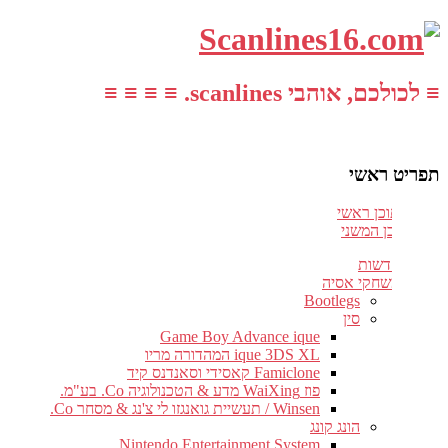
≡ לכולכם, אוהבי scanlines. ≡ ≡ ≡ ≡
תפריט ראשי
עבור לתוכן ראשי
דלג לתוכן המשני
חדשות
משחקי אסיה
Bootlegs
סין
Game Boy Advance ique
ique 3DS XL המהדורה מריו
Famiclone קאסידי וסאנדנס קיד
פוז WaiXing מדע & הטכנולוגיה Co. בע"מ.
Winsen / תעשיית גואנגזו לי צ'נג & מסחר Co.
הונג קונג
Nintendo Entertainment System