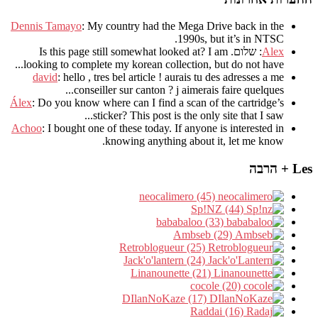
Dennis Tamayo
:
My country had the Mega Drive back in the
.
1990s
,
but it’s in NTSC
Alex
: שלום.
I am
?
Is this page still somewhat looked at
.
looking to complete my korean collection
,
but do not have..
david
:
hello
,
tres bel article
!
aurais tu des adresses a me
.
conseiller sur canton
?
j aimerais faire quelques..
Álex
: Do you know where can I find a scan of the cartridge’s
sticker? This post is the only site that I saw...
Achoo
: I bought one of these today. If anyone is interested in
knowing anything about it, let me know.
Les + הרבה
neocalimero (45)
Sp!NZ (44)
bababaloo (33)
Ambseb (29)
Retroblogueur (25)
Jack'o'lantern (24)
Linanounette (21)
cocole (20)
DIlanNoKaze (17)
Raddai (16)