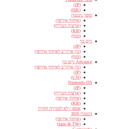
(JP)
(HK)
סופר נינטנדו
(איחוד אירופי)
(ארצות הברית)
(KR)
(מגף)
גיים בוי
(JP)
(בין ארה"ב לאיחוד אירופי)
(מגף)
Advance גיים בוי
(בין ארה"ב לאיחוד אירופי)
(JP)
(CN)
Nintendo DS
(JP)
(ארצות הברית)
(איחוד אירופי)
(KR)
אספן / לא למכירה חוזרת
נינטנדו 3DS
(איחוד אירופי)
(ique & TW)