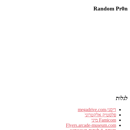
Random Pr0n
לגלות
דיסני-megadrive.com
פלסטיק אלקטרוני
Famicom מיני
Flyers.arcade-museum.com