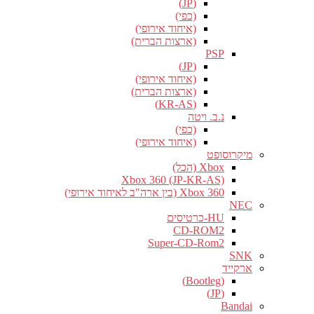
(JP)
(כפי)
(איחוד אירופי)
(ארצות הברית)
PSP
(JP)
(איחוד אירופי)
(ארצות הברית)
(KR-AS)
נ.ב. ויטה
(כפי)
(איחוד אירופי)
מיקרוסופט
Xbox (הכל)
Xbox 360 (JP-KR-AS)
Xbox 360 (בין ארה"ב לאיחוד אירופי)
NEC
HU-כרטיסים
CD-ROM2
Super-CD-Rom2
SNK
ארקייד
(Bootleg)
(JP)
Bandai