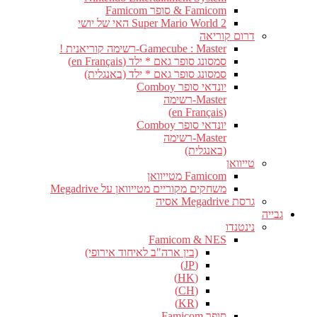
Famicom & סופר Famicom
Super Mario World 2 האי של יושי
דרום קוריאה
Gamecube : Master-רשימה קוריאנית !
סמסונג סופר גאם * ילד (en Français)
סמסונג סופר גאם * ילד (באנגלית)
יונדאי סופר Comboy
Master-רשימה
(en Français)
יונדאי סופר Comboy
Master-רשימה
(באנגלית)
טייוואן
Famicom מטייוואן
משחקים מקוריים מטייוואן על Megadrive
גרסת Megadrive אסיה
גבייה
נינטנדו
Famicom & NES
(בין ארה"ב לאיחוד אירופי)
(JP)
(HK)
(CH)
(KR)
סופר Famicom