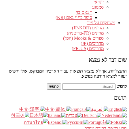
יונדאי
סמסונג
* גאם בוי
סופר בוי * גאם (KR)
משחקים על נייר
מגזינים (JP-KOR)
מגזינים (FR-בריטניה)
ספרים & Mooks (הכל)
מדריכים (JP)
מדריכים (FR-US)
שום דבר לא נמצא
התנצלויות, אך לא נמצאו תוצאות עבור הארכיון המבוקש. אולי חיפוש
יעזור למצוא הודעה בנושא.
לחפש
תרגום
קבע כשפת ברירת מחדל