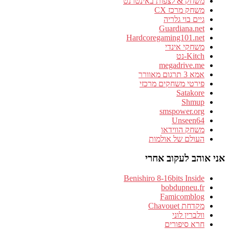
משחק & לצפות באינטרנט
משחק מרכז CX
גיים בוי גלריה
Guardiana.net
Hardcoregaming101.net
משחקי אינדי
Kitch-נט
megadrive.me
אמא 3 תרגום מאוורר
פירטי משחקים מרכזי
Satakore
Shmup
smspower.org
Unseen64
משחק הווידאו
העולם של אולמות
אני אוהב לעקוב אחרי
Benishiro 8-16bits Inside
bobdupneu.fr
Famicomblog
מקדחת Chavouet
וולברין לוני
חרא סיפורים