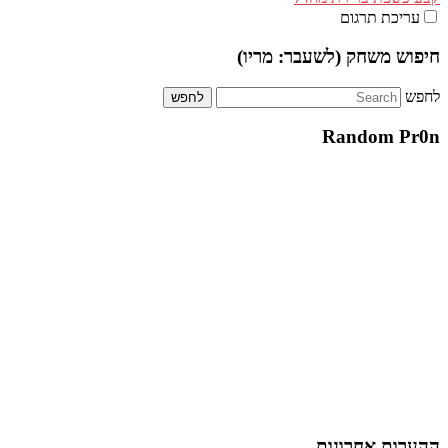
עריכת תרגום
חיפוש משחק (לשעבר: מריו)
לחפש
Random Pr0n
ההערות אחרונות