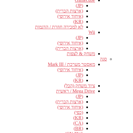
Gamecube
(JP)
(ארצות הברית)
(איחוד אירופי)
(KR)
לא למכירה חוזרת / הדגמות
Wii
(JP)
(איחוד אירופי)
(ארצות הברית)
משחק & לצפות
סגה
מאסטר מערכת / Mark III
(איחוד אירופי)
(JP)
(KR)
ציוד משחק (הכל)
Mega Drive / ראשית
(JP)
(ארצות הברית)
(איחוד אירופי)
(כפי)
(KR)
(CA)
(BR)