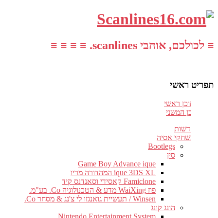
≡ לכולכם, אוהבי scanlines. ≡ ≡ ≡ ≡
תפריט ראשי
עבור לתוכן ראשי
דלג לתוכן המשני
חדשות
משחקי אסיה
Bootlegs
סין
Game Boy Advance ique
ique 3DS XL המהדורה מריו
Famiclone קאסידי וסאנדנס קיד
פוז WaiXing מדע & הטכנולוגיה Co. בע"מ.
Winsen / תעשיית גואנגזו לי צ'נג & מסחר Co.
הונג קונג
Nintendo Entertainment System