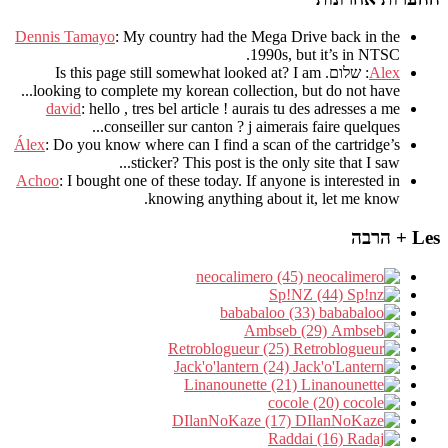
Dennis Tamayo
:
My country had the Mega Drive back in the
.
1990s
,
but it’s in NTSC
Alex
: שלום.
I am
?
Is this page still somewhat looked at
.
looking to complete my korean collection
,
but do not have..
david
:
hello
,
tres bel article
!
aurais tu des adresses a me
.
conseiller sur canton
?
j aimerais faire quelques..
Álex
: Do you know where can I find a scan of the cartridge’s
sticker? This post is the only site that I saw...
Achoo
: I bought one of these today. If anyone is interested in
knowing anything about it, let me know.
Les + הרבה
neocalimero (45)
Sp!NZ (44)
bababaloo (33)
Ambseb (29)
Retroblogueur (25)
Jack'o'lantern (24)
Linanounette (21)
cocole (20)
DIlanNoKaze (17)
Raddai (16)