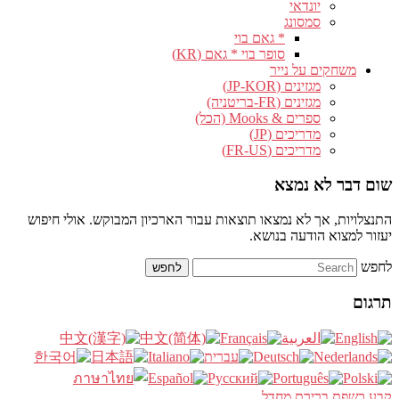
יונדאי
סמסונג
* גאם בוי
סופר בוי * גאם (KR)
משחקים על נייר
מגזינים (JP-KOR)
מגזינים (FR-בריטניה)
ספרים & Mooks (הכל)
מדריכים (JP)
מדריכים (FR-US)
שום דבר לא נמצא
התנצלויות, אך לא נמצאו תוצאות עבור הארכיון המבוקש. אולי חיפוש
יעזור למצוא הודעה בנושא.
לחפש
תרגום
קבע כשפת ברירת מחדל