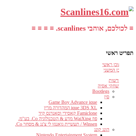
≡ לכולכם, אוהבי scanlines. ≡ ≡ ≡ ≡
תפריט ראשי
עבור לתוכן ראשי
דלג לתוכן המשני
חדשות
משחקי אסיה
Bootlegs
סין
Game Boy Advance ique
ique 3DS XL המהדורה מריו
Famiclone קאסידי וסאנדנס קיד
פוז WaiXing מדע & הטכנולוגיה Co. בע"מ.
Winsen / תעשיית גואנגזו לי צ'נג & מסחר Co.
הונג קונג
Nintendo Entertainment System