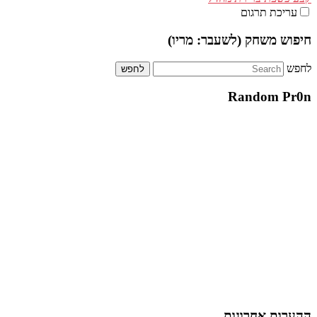
עריכת תרגום
חיפוש משחק (לשעבר: מריו)
לחפש
Random Pr0n
ההערות אחרונות