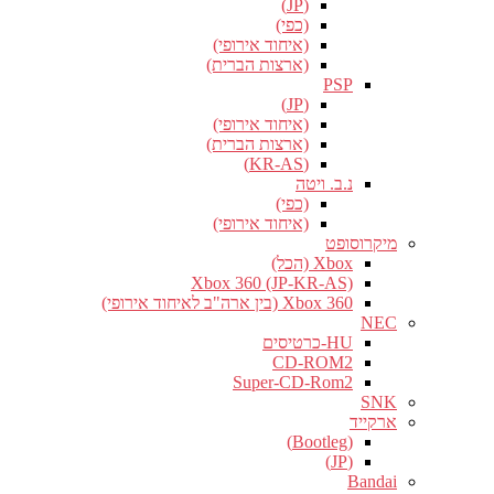
(JP)
(כפי)
(איחוד אירופי)
(ארצות הברית)
PSP
(JP)
(איחוד אירופי)
(ארצות הברית)
(KR-AS)
נ.ב. ויטה
(כפי)
(איחוד אירופי)
מיקרוסופט
Xbox (הכל)
Xbox 360 (JP-KR-AS)
Xbox 360 (בין ארה"ב לאיחוד אירופי)
NEC
HU-כרטיסים
CD-ROM2
Super-CD-Rom2
SNK
ארקייד
(Bootleg)
(JP)
Bandai