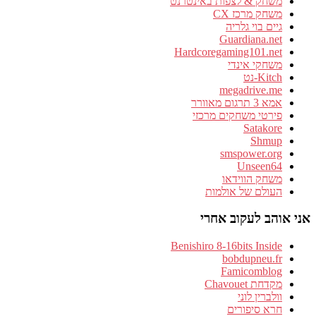
משחק & לצפות באינטרנט
משחק מרכז CX
גיים בוי גלריה
Guardiana.net
Hardcoregaming101.net
משחקי אינדי
Kitch-נט
megadrive.me
אמא 3 תרגום מאוורר
פירטי משחקים מרכזי
Satakore
Shmup
smspower.org
Unseen64
משחק הווידאו
העולם של אולמות
אני אוהב לעקוב אחרי
Benishiro 8-16bits Inside
bobdupneu.fr
Famicomblog
מקדחת Chavouet
וולברין לוני
חרא סיפורים