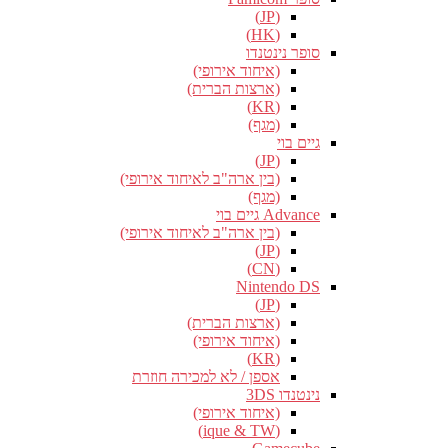
(JP)
(HK)
סופר נינטנדו
(איחוד אירופי)
(ארצות הברית)
(KR)
(מגף)
גיים בוי
(JP)
(בין ארה"ב לאיחוד אירופי)
(מגף)
Advance גיים בוי
(בין ארה"ב לאיחוד אירופי)
(JP)
(CN)
Nintendo DS
(JP)
(ארצות הברית)
(איחוד אירופי)
(KR)
אספן / לא למכירה חוזרת
נינטנדו 3DS
(איחוד אירופי)
(ique & TW)