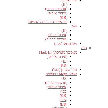
Gamecube
(JP)
(ארצות הברית)
(איחוד אירופי)
(KR)
לא למכירה חוזרת / הדגמות
Wii
(JP)
(איחוד אירופי)
(ארצות הברית)
משחק & לצפות
סגה
מאסטר מערכת / Mark III
(איחוד אירופי)
(JP)
(KR)
ציוד משחק (הכל)
Mega Drive / ראשית
(JP)
(ארצות הברית)
(איחוד אירופי)
(כפי)
(KR)
(CA)
(BR)