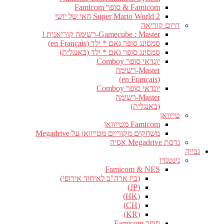
Famicom & סופר Famicom
Super Mario World 2 האי של יושי
דרום קוריאה
Gamecube : Master-רשימה קוריאנית !
סמסונג סופר גאם * ילד (en Français)
סמסונג סופר גאם * ילד (באנגלית)
יונדאי סופר Comboy
Master-רשימה
(en Français)
יונדאי סופר Comboy
Master-רשימה
(באנגלית)
טייוואן
Famicom מטייוואן
משחקים מקוריים מטייוואן על Megadrive
גרסת Megadrive אסיה
גבייה
נינטנדו
Famicom & NES
(בין ארה"ב לאיחוד אירופי)
(JP)
(HK)
(CH)
(KR)
סופר Famicom