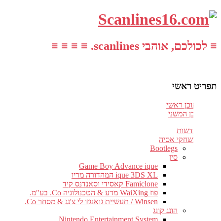
≡ לכולכם, אוהבי scanlines. ≡ ≡ ≡ ≡
תפריט ראשי
עבור לתוכן ראשי
דלג לתוכן המשני
חדשות
משחקי אסיה
Bootlegs
סין
Game Boy Advance ique
ique 3DS XL המהדורה מריו
Famiclone קאסידי וסאנדנס קיד
פוז WaiXing מדע & הטכנולוגיה Co. בע"מ.
Winsen / תעשיית גואנגזו לי צ'נג & מסחר Co.
הונג קונג
Nintendo Entertainment System