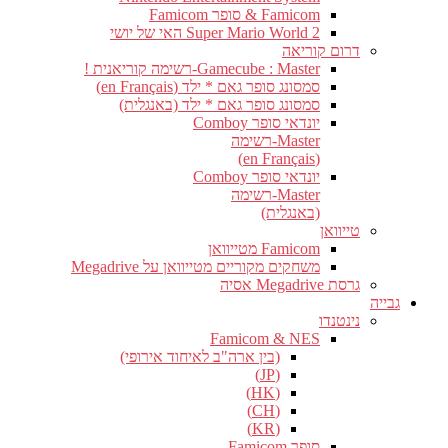
Famicom & סופר Famicom
Super Mario World 2 האי של יושי
דרום קוריאה
Gamecube : Master-רשימה קוריאנית !
סמסונג סופר גאם * ילד (en Français)
סמסונג סופר גאם * ילד (באנגלית)
יונדאי סופר Comboy
Master-רשימה
(en Français)
יונדאי סופר Comboy
Master-רשימה
(באנגלית)
טייוואן
Famicom מטייוואן
משחקים מקוריים מטייוואן על Megadrive
גרסת Megadrive אסיה
גבייה
נינטנדו
Famicom & NES
(בין ארה"ב לאיחוד אירופי)
(JP)
(HK)
(CH)
(KR)
סופר Famicom