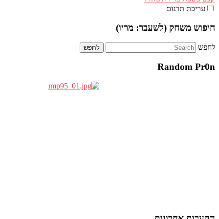
עריכת תרגום
חיפוש משחק (לשעבר: מריו)
לחפש
Random Pr0n
ההערות אחרונות