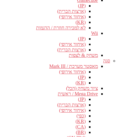
Gamecube
(JP)
(ארצות הברית)
(איחוד אירופי)
(KR)
לא למכירה חוזרת / הדגמות
Wii
(JP)
(איחוד אירופי)
(ארצות הברית)
משחק & לצפות
סגה
מאסטר מערכת / Mark III
(איחוד אירופי)
(JP)
(KR)
ציוד משחק (הכל)
Mega Drive / ראשית
(JP)
(ארצות הברית)
(איחוד אירופי)
(כפי)
(KR)
(CA)
(BR)