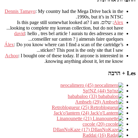
Dennis Tamayo
:
My country had the Mega Drive back in the
.
1990s
,
but it’s in NTSC
Alex
: שלום.
I am
?
Is this page still somewhat looked at
.
looking to complete my korean collection
,
but do not have..
david
:
hello
,
tres bel article
!
aurais tu des adresses a me
.
conseiller sur canton
?
j aimerais faire quelques..
Álex
: Do you know where can I find a scan of the cartridge’s
sticker? This post is the only site that I saw...
Achoo
: I bought one of these today. If anyone is interested in
knowing anything about it, let me know.
Les + הרבה
neocalimero (45)
Sp!NZ (44)
bababaloo (33)
Ambseb (29)
Retroblogueur (25)
Jack'o'lantern (24)
Linanounette (21)
cocole (20)
DIlanNoKaze (17)
Raddai (16)