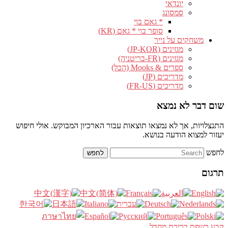
יונדאי
סמסונג
* גאם בוי
סופר בוי * גאם (KR)
משחקים על נייר
מגזינים (JP-KOR)
מגזינים (FR-בריטניה)
ספרים & Mooks (הכל)
מדריכים (JP)
מדריכים (FR-US)
שום דבר לא נמצא
התנצלויות, אך לא נמצאו תוצאות עבור הארכיון המבוקש. אולי חיפוש
יעזור למצוא הודעה בנושא.
לחפש
תרגום
קבע כשפת ברירת מחדל