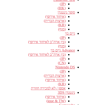
(JP)
(HK)
סופר נינטנדו
(איחוד אירופי)
(ארצות הברית)
(KR)
(מגף)
גיים בוי
(JP)
(בין ארה"ב לאיחוד אירופי)
(מגף)
Advance גיים בוי
(בין ארה"ב לאיחוד אירופי)
(JP)
(CN)
Nintendo DS
(JP)
(ארצות הברית)
(איחוד אירופי)
(KR)
אספן / לא למכירה חוזרת
נינטנדו 3DS
(איחוד אירופי)
(ique & TW)