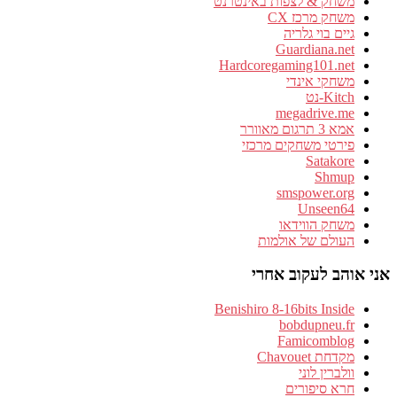
משחק & לצפות באינטרנט
משחק מרכז CX
גיים בוי גלריה
Guardiana.net
Hardcoregaming101.net
משחקי אינדי
Kitch-נט
megadrive.me
אמא 3 תרגום מאוורר
פירטי משחקים מרכזי
Satakore
Shmup
smspower.org
Unseen64
משחק הווידאו
העולם של אולמות
אני אוהב לעקוב אחרי
Benishiro 8-16bits Inside
bobdupneu.fr
Famicomblog
מקדחת Chavouet
וולברין לוני
חרא סיפורים