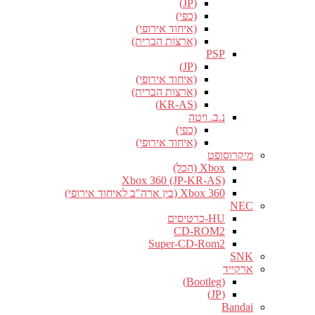
(JP)
(כפי)
(איחוד אירופי)
(ארצות הברית)
PSP
(JP)
(איחוד אירופי)
(ארצות הברית)
(KR-AS)
נ.ב. ויטה
(כפי)
(איחוד אירופי)
מיקרוסופט
Xbox (הכל)
Xbox 360 (JP-KR-AS)
Xbox 360 (בין ארה"ב לאיחוד אירופי)
NEC
HU-כרטיסים
CD-ROM2
Super-CD-Rom2
SNK
ארקייד
(Bootleg)
(JP)
Bandai