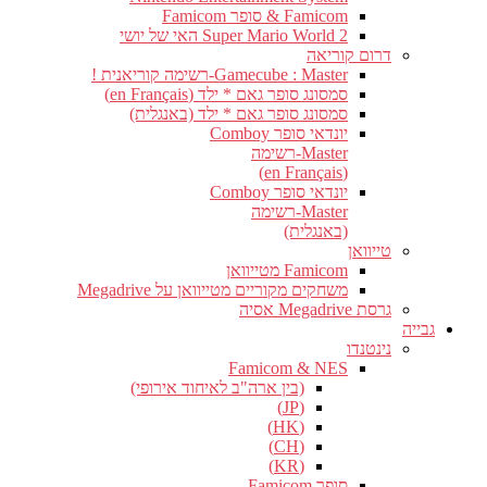
Famicom & סופר Famicom
Super Mario World 2 האי של יושי
דרום קוריאה
Gamecube : Master-רשימה קוריאנית !
סמסונג סופר גאם * ילד (en Français)
סמסונג סופר גאם * ילד (באנגלית)
יונדאי סופר Comboy
Master-רשימה
(en Français)
יונדאי סופר Comboy
Master-רשימה
(באנגלית)
טייוואן
Famicom מטייוואן
משחקים מקוריים מטייוואן על Megadrive
גרסת Megadrive אסיה
גבייה
נינטנדו
Famicom & NES
(בין ארה"ב לאיחוד אירופי)
(JP)
(HK)
(CH)
(KR)
סופר Famicom