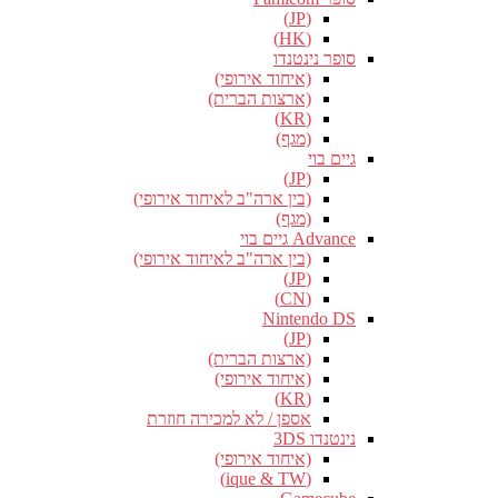
(JP)
(HK)
סופר נינטנדו
(איחוד אירופי)
(ארצות הברית)
(KR)
(מגף)
גיים בוי
(JP)
(בין ארה"ב לאיחוד אירופי)
(מגף)
Advance גיים בוי
(בין ארה"ב לאיחוד אירופי)
(JP)
(CN)
Nintendo DS
(JP)
(ארצות הברית)
(איחוד אירופי)
(KR)
אספן / לא למכירה חוזרת
נינטנדו 3DS
(איחוד אירופי)
(ique & TW)