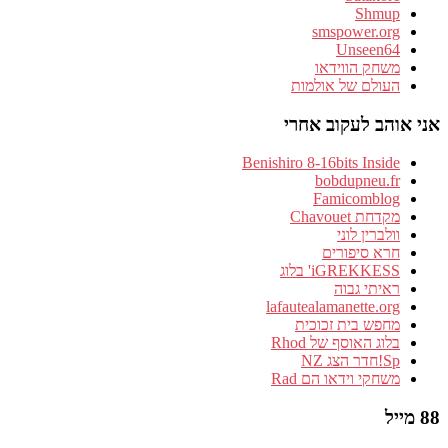
Shmup
smspower.org
Unseen64
משחק הווידאו
העולם של אולמות
אני אוהב לעקוב אחרי
Benishiro 8-16bits Inside
bobdupneu.fr
Famicomblog
מקדחת Chavouet
וולברין לוני
חרא סיפורים
iGREKKESS' בלוג
ראיתי גבוה
lafautealamanette.org
מחפש בית זכוכית
בלוג האוסף של Rhod
Sp!חדר הצג NZ
משחקי וידאו הם Rad
88 מייל