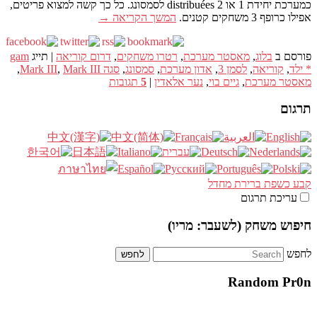
כמערכת יחידת 1 או 2 distribuées לסמסונג. כל כך קשה למצוא פריטים,
אפילו כרופף 3 משחקים קטנים.
המשך הקריאה
→
פורסם ב
בלוג
,
מאסטר מערכת
,
רטרו משחקים
,
דרום קוריאה
|
תייג
gam
* ילד
,
קוריאה
,
לסמן 3
,
אדון מערכת
,
סמסונג
,
סגה Mark III
Mark III
,
,
מאסטר מערכת
,
גיים בוי
,
נער אלאדין
|
5
תגובות
תרגום
קבע כשפת ברירת מחדל
עריכת תרגום
חיפוש משחק (לשעבר: מריו)
לחפש
Random Pr0n