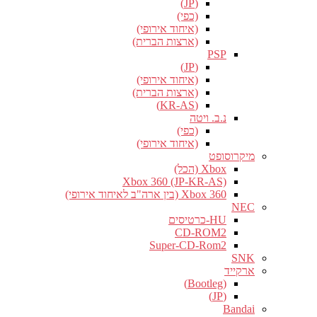
(JP)
(כפי)
(איחוד אירופי)
(ארצות הברית)
PSP
(JP)
(איחוד אירופי)
(ארצות הברית)
(KR-AS)
נ.ב. ויטה
(כפי)
(איחוד אירופי)
מיקרוסופט
Xbox (הכל)
Xbox 360 (JP-KR-AS)
Xbox 360 (בין ארה"ב לאיחוד אירופי)
NEC
HU-כרטיסים
CD-ROM2
Super-CD-Rom2
SNK
ארקייד
(Bootleg)
(JP)
Bandai