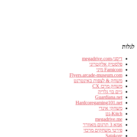
לגלות
דיסני-megadrive.com
פלסטיק אלקטרוני
Famicom מיני
Flyers.arcade-museum.com
משחק & לצפות באינטרנט
משחק מרכז CX
גיים בוי גלריה
Guardiana.net
Hardcoregaming101.net
משחקי אינדי
Kitch-נט
megadrive.me
אמא 3 תרגום מאוורר
פירטי משחקים מרכזי
Satakore