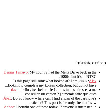
ההערות אחרונות
Dennis Tamayo
:
My country had the Mega Drive back in the
.
1990s
,
but it’s in NTSC
Alex
: שלום.
I am
?
Is this page still somewhat looked at
.
looking to complete my korean collection
,
but do not have..
david
:
hello
,
tres bel article
!
aurais tu des adresses a me
.
conseiller sur canton
?
j aimerais faire quelques..
Álex
: Do you know where can I find a scan of the cartridge’s
sticker? This post is the only site that I saw...
Achoo
: I bought one of these today. If anyone is interested in