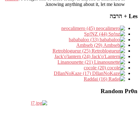
knowing anything about it, let me know.
Les + הרבה
neocalimero (45)
Sp!NZ (44)
bababaloo (33)
Ambseb (29)
Retroblogueur (25)
Jack'o'lantern (24)
Linanounette (21)
cocole (20)
DIlanNoKaze (17)
Raddai (16)
Random Pr0n