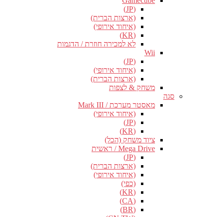
Gamecube
(JP)
(ארצות הברית)
(איחוד אירופי)
(KR)
לא למכירה חוזרת / הדגמות
Wii
(JP)
(איחוד אירופי)
(ארצות הברית)
משחק & לצפות
סגה
מאסטר מערכת / Mark III
(איחוד אירופי)
(JP)
(KR)
ציוד משחק (הכל)
Mega Drive / ראשית
(JP)
(ארצות הברית)
(איחוד אירופי)
(כפי)
(KR)
(CA)
(BR)