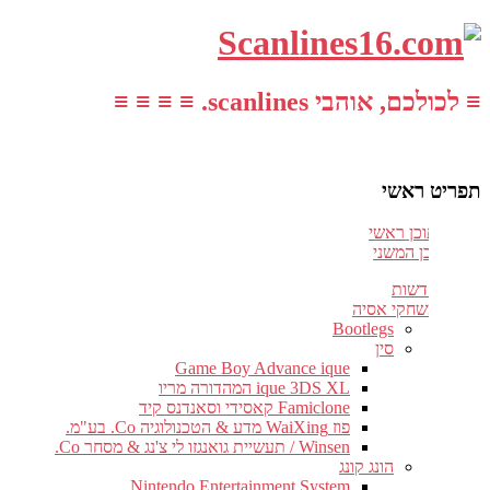
≡ לכולכם, אוהבי scanlines. ≡ ≡ ≡ ≡
תפריט ראשי
עבור לתוכן ראשי
דלג לתוכן המשני
חדשות
משחקי אסיה
Bootlegs
סין
Game Boy Advance ique
ique 3DS XL המהדורה מריו
Famiclone קאסידי וסאנדנס קיד
פוז WaiXing מדע & הטכנולוגיה Co. בע"מ.
Winsen / תעשיית גואנגזו לי צ'נג & מסחר Co.
הונג קונג
Nintendo Entertainment System