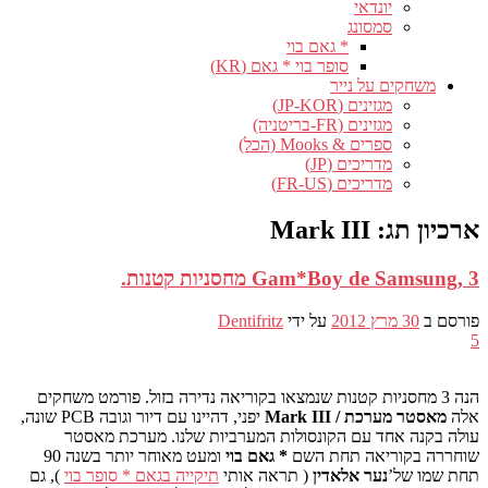
יונדאי
סמסונג
* גאם בוי
סופר בוי * גאם (KR)
משחקים על נייר
מגזינים (JP-KOR)
מגזינים (FR-בריטניה)
ספרים & Mooks (הכל)
מדריכים (JP)
מדריכים (FR-US)
ארכיון תג:
Mark III
Gam*Boy de Samsung, 3 מחסניות קטנות.
פורסם ב
30 מרץ 2012
על ידי
Dentifritz
5
הנה 3 מחסניות קטנות שנמצאו בקוריאה נדירה בזול. פורמט משחקים
אלה
מאסטר מערכת / Mark III
יפני, דהיינו עם דיור וגובה PCB שונה,
עולה בקנה אחד עם הקונסולות המערביות שלנו. מערכת מאסטר
שוחררה בקוריאה תחת השם
* גאם בוי
ומעט מאוחר יותר בשנה 90
תחת שמו של’
נער אלאדין
( תראה אותי
תיקייה בגאם * סופר בוי
), גם