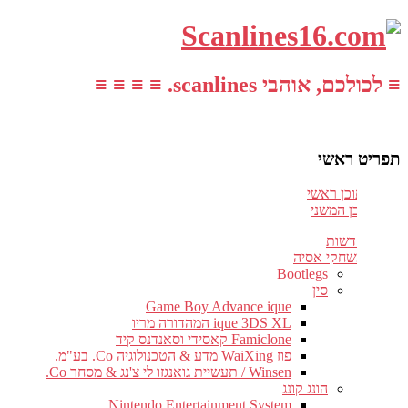
≡ לכולכם, אוהבי scanlines. ≡ ≡ ≡ ≡
תפריט ראשי
עבור לתוכן ראשי
דלג לתוכן המשני
חדשות
משחקי אסיה
Bootlegs
סין
Game Boy Advance ique
ique 3DS XL המהדורה מריו
Famiclone קאסידי וסאנדנס קיד
פוז WaiXing מדע & הטכנולוגיה Co. בע"מ.
Winsen / תעשיית גואנגזו לי צ'נג & מסחר Co.
הונג קונג
Nintendo Entertainment System