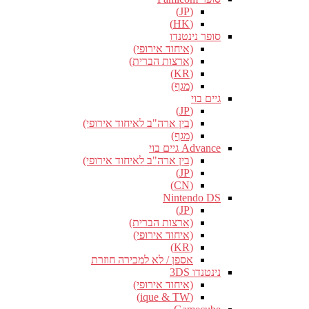
(JP)
(HK)
סופר נינטנדו
(איחוד אירופי)
(ארצות הברית)
(KR)
(מגף)
גיים בוי
(JP)
(בין ארה"ב לאיחוד אירופי)
(מגף)
Advance גיים בוי
(בין ארה"ב לאיחוד אירופי)
(JP)
(CN)
Nintendo DS
(JP)
(ארצות הברית)
(איחוד אירופי)
(KR)
אספן / לא למכירה חוזרת
נינטנדו 3DS
(איחוד אירופי)
(ique & TW)