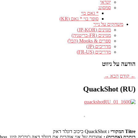
יונדאי
סמסונג
* גאם בוי
סופר בוי * גאם (KR)
משחקים על נייר
מגזינים (JP-KOR)
מגזינים (FR-בריטניה)
ספרים & Mooks (הכל)
מדריכים (JP)
מדריכים (FR-US)
הודעה על ניווט
←
קודם
הבא
→
QuackShot (RU)
Titre המקורי :
QuackShot כיכוב דונלד דאק
כותרת (אחרים) :
אוצרות של אני אוהבים את דונלד דאק ג'ורג'יה קינג, Quackshot:
ihou