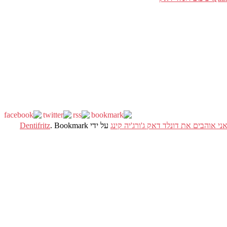
י אוהבים את דונלד דאק ג'ורג'יה קינג
על ידי
. Bookmark
Dentifritz