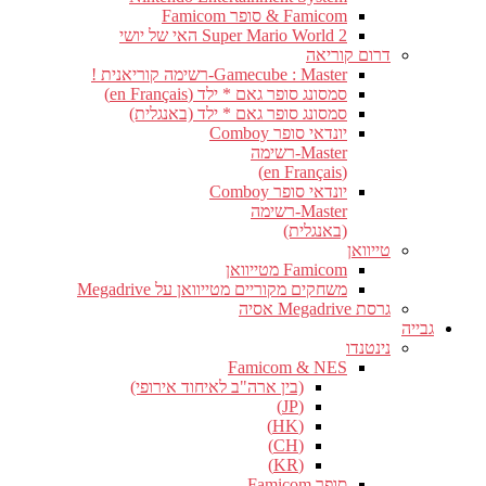
Famicom & סופר Famicom
Super Mario World 2 האי של יושי
דרום קוריאה
Gamecube : Master-רשימה קוריאנית !
סמסונג סופר גאם * ילד (en Français)
סמסונג סופר גאם * ילד (באנגלית)
יונדאי סופר Comboy
Master-רשימה
(en Français)
יונדאי סופר Comboy
Master-רשימה
(באנגלית)
טייוואן
Famicom מטייוואן
משחקים מקוריים מטייוואן על Megadrive
גרסת Megadrive אסיה
גבייה
נינטנדו
Famicom & NES
(בין ארה"ב לאיחוד אירופי)
(JP)
(HK)
(CH)
(KR)
סופר Famicom