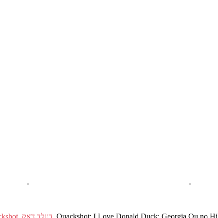
Georgia Ou no H
:
I Love Donald Duck
,
דונלד דאק
,
Quackshot כיכו