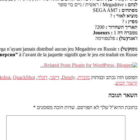
לנחם :
Megadrive / ראשית / גיים בוי סופר
מפתחים :
SEGA AM7
מוציא לאור :
?
מפיץ :
?
תאריך השחרור :
200?
נומברה דה Joueurs :
1
ז'אנר(של) :
פלטפורמה
נוסף(של) :
Sega n’ayant jamais distribué aucun jeu Megadrive en Russie.
 версия”
à l’avant de la jaquette signifit que le jeu est traduit en Russe.
הפוסט הזה נכתב ובמתויג
מוברח
,
Dendy
,
דיסני
,
דונלד
,
QuackShot כיכוב דונלד דאק
,
kshot
קישור קבוע
.
השאר תגובה
כתובת הדוא"ל שלך לא תפורסם.
שדות חובה מסומנים
*