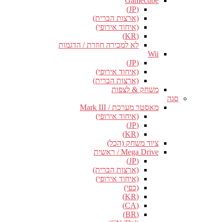
Gamecube
(JP)
(ארצות הברית)
(איחוד אירופי)
(KR)
לא למכירה חוזרת / הדגמות
Wii
(JP)
(איחוד אירופי)
(ארצות הברית)
משחק & לצפות
סגה
מאסטר מערכת / Mark III
(איחוד אירופי)
(JP)
(KR)
ציוד משחק (הכל)
Mega Drive / ראשית
(JP)
(ארצות הברית)
(איחוד אירופי)
(כפי)
(KR)
(CA)
(BR)