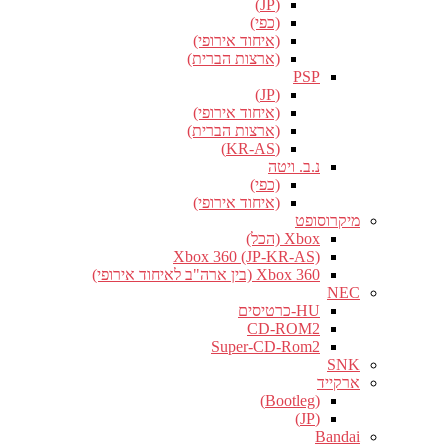
(JP)
(כפי)
(איחוד אירופי)
(ארצות הברית)
PSP
(JP)
(איחוד אירופי)
(ארצות הברית)
(KR-AS)
נ.ב. ויטה
(כפי)
(איחוד אירופי)
מיקרוסופט
Xbox (הכל)
Xbox 360 (JP-KR-AS)
Xbox 360 (בין ארה"ב לאיחוד אירופי)
NEC
HU-כרטיסים
CD-ROM2
Super-CD-Rom2
SNK
ארקייד
(Bootleg)
(JP)
Bandai