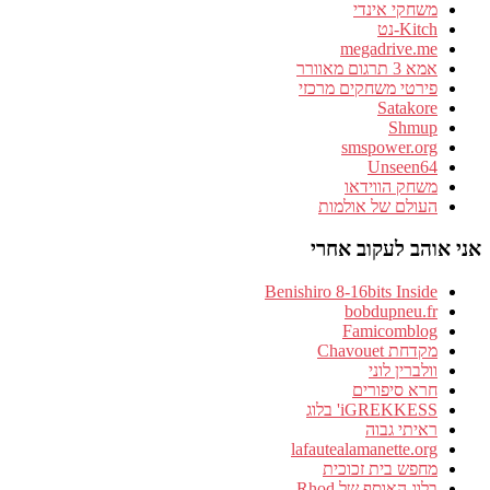
משחקי אינדי
Kitch-נט
megadrive.me
אמא 3 תרגום מאוורר
פירטי משחקים מרכזי
Satakore
Shmup
smspower.org
Unseen64
משחק הווידאו
העולם של אולמות
אני אוהב לעקוב אחרי
Benishiro 8-16bits Inside
bobdupneu.fr
Famicomblog
מקדחת Chavouet
וולברין לוני
חרא סיפורים
iGREKKESS' בלוג
ראיתי גבוה
lafautealamanette.org
מחפש בית זכוכית
בלוג האוסף של Rhod