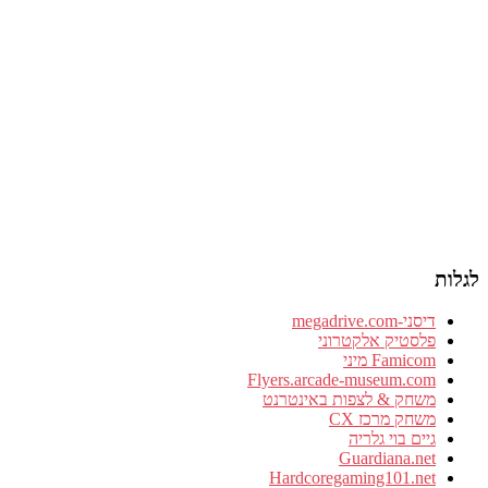
לגלות
דיסני-megadrive.com
פלסטיק אלקטרוני
Famicom מיני
Flyers.arcade-museum.com
משחק & לצפות באינטרנט
משחק מרכז CX
גיים בוי גלריה
Guardiana.net
Hardcoregaming101.net