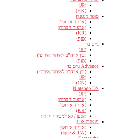
(JP)
(HK)
סופר נינטנדו
(איחוד אירופי)
(ארצות הברית)
(KR)
(מגף)
גיים בוי
(JP)
(בין ארה"ב לאיחוד אירופי)
(מגף)
Advance גיים בוי
(בין ארה"ב לאיחוד אירופי)
(JP)
(CN)
Nintendo DS
(JP)
(ארצות הברית)
(איחוד אירופי)
(KR)
אספן / לא למכירה חוזרת
נינטנדו 3DS
(איחוד אירופי)
(ique & TW)