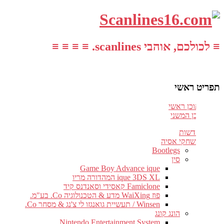
≡ לכולכם, אוהבי scanlines. ≡ ≡ ≡ ≡
תפריט ראשי
עבור לתוכן ראשי
דלג לתוכן המשני
חדשות
משחקי אסיה
Bootlegs
סין
Game Boy Advance ique
ique 3DS XL המהדורה מריו
Famiclone קאסידי וסאנדנס קיד
פוז WaiXing מדע & הטכנולוגיה Co. בע"מ.
Winsen / תעשיית גואנגזו לי צ'נג & מסחר Co.
הונג קונג
Nintendo Entertainment System