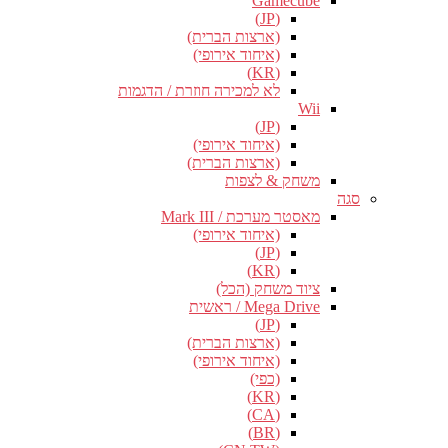
Gamecube
(JP)
(ארצות הברית)
(איחוד אירופי)
(KR)
לא למכירה חוזרת / הדגמות
Wii
(JP)
(איחוד אירופי)
(ארצות הברית)
משחק & לצפות
סגה
מאסטר מערכת / Mark III
(איחוד אירופי)
(JP)
(KR)
ציוד משחק (הכל)
Mega Drive / ראשית
(JP)
(ארצות הברית)
(איחוד אירופי)
(כפי)
(KR)
(CA)
(BR)