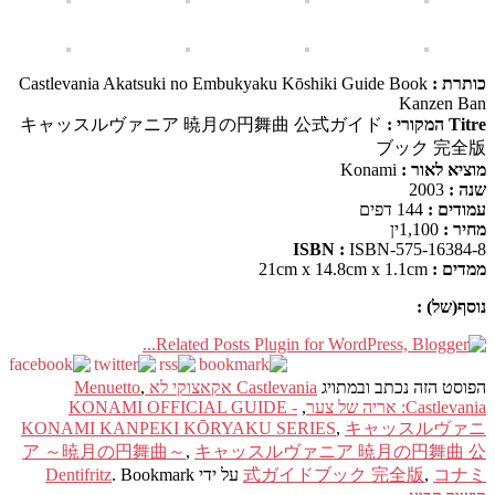
כותרת :
Castlevania Akatsuki no Embukyaku Kōshiki Guide Book
Kanzen Ban
Titre המקורי :
キャッスルヴァニア 暁月の円舞曲 公式ガイド
ブック 完全版
מוציא לאור :
Konami
שנה :
2003
עמודים :
144 דפים
מחיר :
1,100ין
ISBN :
ISBN-575-16384-8
ממדים :
21
cm x 14.8cm x 1.1cm
נוסף(של) :
הפוסט הזה נכתב ובמתויג
Castlevania אקאצוקי לא Menuetto
,
Castlevania: אריה של צער
,
-
KONAMI OFFICIAL GUIDE
KONAMI KANPEKI KŌRYAKU SERIES
,
キャッスルヴァニ
ア ～暁月の円舞曲～
,
キャッスルヴァニア 暁月の円舞曲 公
コナミ
,
式ガイドブック 完全版
על ידי
. Bookmark
Dentifritz