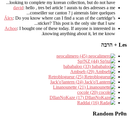
.
looking to complete my korean collection
,
but do not have..
david
:
hello
,
tres bel article
!
aurais tu des adresses a me
.
conseiller sur canton
?
j aimerais faire quelques..
Álex
: Do you know where can I find a scan of the cartridge’s
sticker? This post is the only site that I saw...
Achoo
: I bought one of these today. If anyone is interested in
knowing anything about it, let me know.
Les + הרבה
neocalimero (45)
Sp!NZ (44)
bababaloo (33)
Ambseb (29)
Retroblogueur (25)
Jack'o'lantern (24)
Linanounette (21)
cocole (20)
DIlanNoKaze (17)
Raddai (16)
Random Pr0n