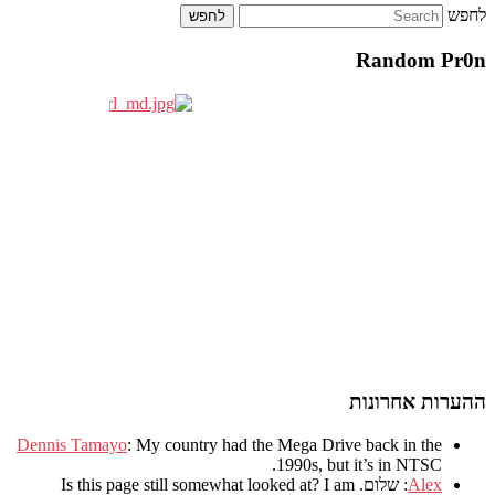
לחפש
Random Pr0n
ההערות אחרונות
Dennis Tamayo
:
My country had the Mega Drive back in the
.
1990s
,
but it’s in NTSC
Alex
: שלום.
I am
?
Is this page still somewhat looked at