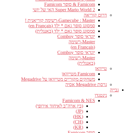
Famicom & סופר Famicom
Super Mario World 2 האי של יושי
דרום קוריאה
Gamecube : Master-רשימה קוריאנית !
סמסונג סופר גאם * ילד (en Français)
סמסונג סופר גאם * ילד (באנגלית)
יונדאי סופר Comboy
Master-רשימה
(en Français)
יונדאי סופר Comboy
Master-רשימה
(באנגלית)
טייוואן
Famicom מטייוואן
משחקים מקוריים מטייוואן על Megadrive
גרסת Megadrive אסיה
גבייה
נינטנדו
Famicom & NES
(בין ארה"ב לאיחוד אירופי)
(JP)
(HK)
(CH)
(KR)
סופר Famicom