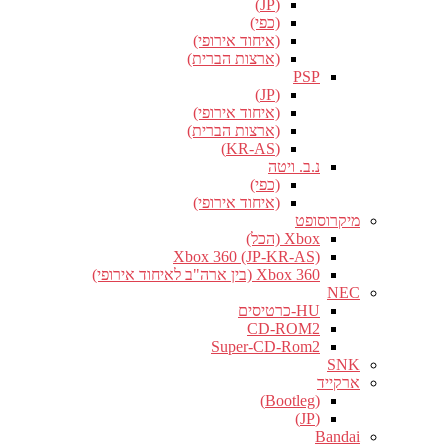
(JP)
(כפי)
(איחוד אירופי)
(ארצות הברית)
PSP
(JP)
(איחוד אירופי)
(ארצות הברית)
(KR-AS)
נ.ב. ויטה
(כפי)
(איחוד אירופי)
מיקרוסופט
Xbox (הכל)
Xbox 360 (JP-KR-AS)
Xbox 360 (בין ארה"ב לאיחוד אירופי)
NEC
HU-כרטיסים
CD-ROM2
Super-CD-Rom2
SNK
ארקייד
(Bootleg)
(JP)
Bandai