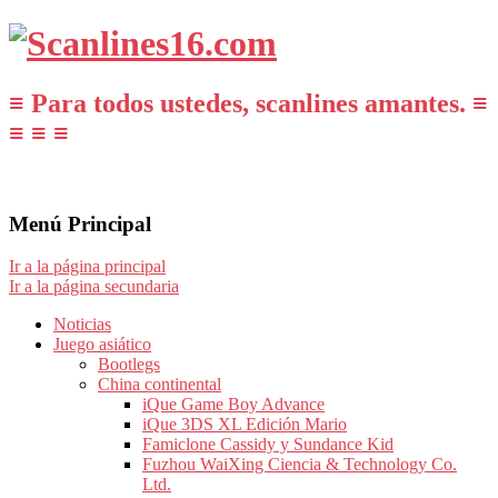
≡ Para todos ustedes, scanlines amantes. ≡
≡ ≡ ≡
Menú Principal
Ir a la página principal
Ir a la página secundaria
Noticias
Juego asiático
Bootlegs
China continental
iQue Game Boy Advance
iQue 3DS XL Edición Mario
Famiclone Cassidy y Sundance Kid
Fuzhou WaiXing Ciencia & Technology Co.
Ltd.