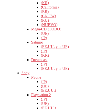
(KR)
(California)
(BR)
(CN TW)
(RU)
(NUEVO)
Mega-CD (TODO)
(UE)
(JP)
Saturno
(EE.UU. y la UE)
(JP)
(KR)
Dreamcast
(JP)
(EE.UU. y la UE)
Sony
PSone
(JP)
(UE)
(EE.UU.)
Playstation 2
(JP)
(UE)
(EE.UU.)