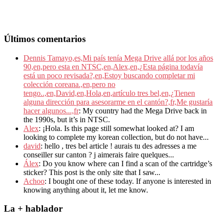
Últimos comentarios
Dennis Tamayo,es,Mi país tenía Mega Drive allá por los años
90,en,pero esta en NTSC,en,Alex,en,¿Esta página todavía
está un poco revisada?,en,Estoy buscando completar mi
colección coreana.,en,pero no
tengo..,en,David,en,Hola,en,artículo tres bel,en,¿Tienen
alguna dirección para asesorarme en el cantón?,fr,Me gustaría
hacer algunos...,fr
: My country had the Mega Drive back in
the 1990s, but it’s in NTSC.
Alex
: ¡Hola. Is this page still somewhat looked at? I am
looking to complete my korean collection, but do not have...
david
: hello , tres bel article ! aurais tu des adresses a me
conseiller sur canton ? j aimerais faire quelques...
Álex
: Do you know where can I find a scan of the cartridge’s
sticker? This post is the only site that I saw...
Achoo
: I bought one of these today. If anyone is interested in
knowing anything about it, let me know.
La + hablador