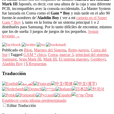
Mark III
Japonés, es decir, con una altura de la caja y una diferente
PCB, incompatibles avec la consola occidentalis. La Master System
fue lanzada en Corea como el
Gam * Boy
y más tarde en el año 90
fuente-le-nombres de’
Aladdin Boy
( ver a mi
carpeta en el Super
Gam * Boy
), tanto en la forma de un sistema principal 1 o 2
distribuées para Samsung. Por lo tanto difíciles de encontrar, mismos
que los de suelta 3 juegos de juegos de los pequeños.
Seguir
leyendo
→
Publicado en
Blog
,
Maestro del Sistema
,
Retro-juegos
,
Corea del
Sur
|
Tagged
GAM * chico
,
Corea
,
marcar 3
,
principal del sistema
,
Samsung
,
Sega Mark III
,
Mark III
,
El sistema maestro
,
Gemboyi
,
Aladdin Boy
|
5
Respuestas
Traducción
Establecer como idioma predeterminado
Editar Traducción