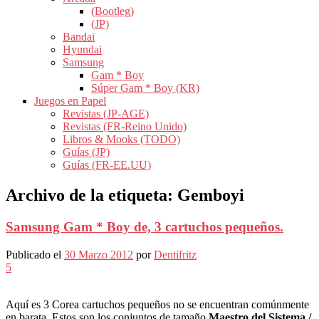
(Bootleg)
(JP)
Bandai
Hyundai
Samsung
Gam * Boy
Súper Gam * Boy (KR)
Juegos en Papel
Revistas (JP-AGE)
Revistas (FR-Reino Unido)
Libros & Mooks (TODO)
Guías (JP)
Guías (FR-EE.UU)
Archivo de la etiqueta:
Gemboyi
Samsung Gam * Boy de, 3 cartuchos pequeños.
Publicado el
30 Marzo 2012
por
Dentifritz
5
Aquí es 3 Corea cartuchos pequeños no se encuentran comúnmente
en barata. Estos son los conjuntos de tamaño
Maestro del Sistema /