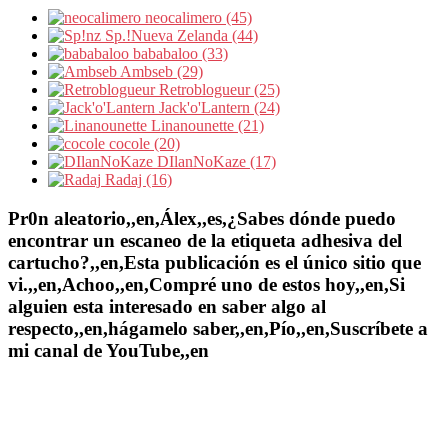
neocalimero (45)
Sp.!Nueva Zelanda (44)
bababaloo (33)
Ambseb (29)
Retroblogueur (25)
Jack'o'Lantern (24)
Linanounette (21)
cocole (20)
DIlanNoKaze (17)
Radaj (16)
Pr0n aleatorio,,en,Álex,,es,¿Sabes dónde puedo
encontrar un escaneo de la etiqueta adhesiva del
cartucho?,,en,Esta publicación es el único sitio que
vi.,,en,Achoo,,en,Compré uno de estos hoy,,en,Si
alguien esta interesado en saber algo al
respecto,,en,hágamelo saber,,en,Pío,,en,Suscríbete a
mi canal de YouTube,,en