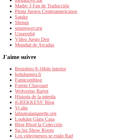
megadrive.me
Madre 3 Fan de Traducción
Pirata Juegos Centroamericanos
Satake
Shmup
smspower.org
Unseen64
Vídeo Juego Den
Mundial de Arcadas
J'aime suivre
Benishiro 8-16bits interior
bobdupneu.fr
Famicomblog
Forent Chavouet
Wolverine Barjot
Historia de la mierda
iGREKKESS' Blog
Vi alta
lafautealamanette.org
Looking Glass Casa
Blog Rhod la Colección
Sp.!nz Show Room
Los videojuegos se están Rad