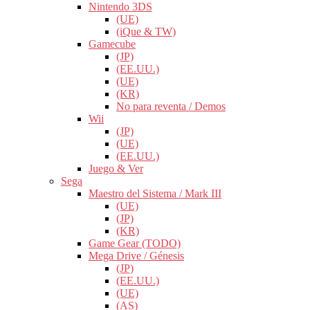
Nintendo 3DS
(UE)
(iQue & TW)
Gamecube
(JP)
(EE.UU.)
(UE)
(KR)
No para reventa / Demos
Wii
(JP)
(UE)
(EE.UU.)
Juego & Ver
Sega
Maestro del Sistema / Mark III
(UE)
(JP)
(KR)
Game Gear (TODO)
Mega Drive / Génesis
(JP)
(EE.UU.)
(UE)
(AS)