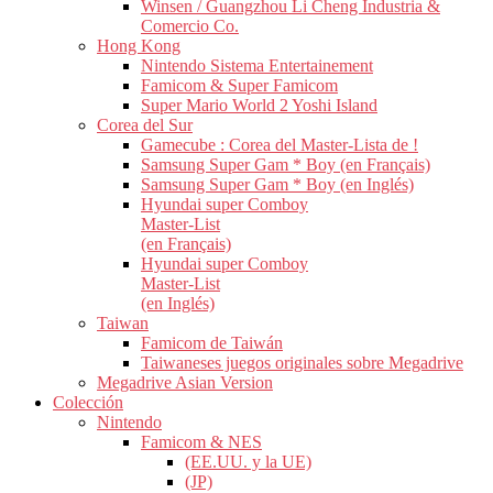
Winsen / Guangzhou Li Cheng Industria &
Comercio Co.
Hong Kong
Nintendo Sistema Entertainement
Famicom & Super Famicom
Super Mario World 2 Yoshi Island
Corea del Sur
Gamecube : Corea del Master-Lista de !
Samsung Super Gam * Boy (en Français)
Samsung Super Gam * Boy (en Inglés)
Hyundai super Comboy
Master-List
(en Français)
Hyundai super Comboy
Master-List
(en Inglés)
Taiwan
Famicom de Taiwán
Taiwaneses juegos originales sobre Megadrive
Megadrive Asian Version
Colección
Nintendo
Famicom & NES
(EE.UU. y la UE)
(JP)