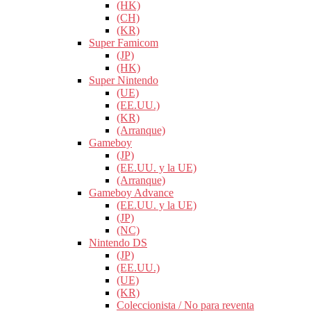
(HK)
(CH)
(KR)
Super Famicom
(JP)
(HK)
Super Nintendo
(UE)
(EE.UU.)
(KR)
(Arranque)
Gameboy
(JP)
(EE.UU. y la UE)
(Arranque)
Gameboy Advance
(EE.UU. y la UE)
(JP)
(NC)
Nintendo DS
(JP)
(EE.UU.)
(UE)
(KR)
Coleccionista / No para reventa