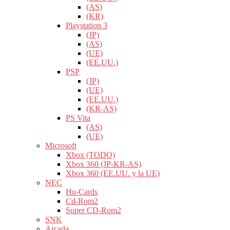
(AS)
(KR)
Playstation 3
(JP)
(AS)
(UE)
(EE.UU.)
PSP
(JP)
(UE)
(EE.UU.)
(KR-AS)
PS Vita
(AS)
(UE)
Microsoft
Xbox (TODO)
Xbox 360 (JP-KR-AS)
Xbox 360 (EE.UU. y la UE)
NEC
Hu-Cards
Cd-Rom2
Super CD-Rom2
SNK
Arcada