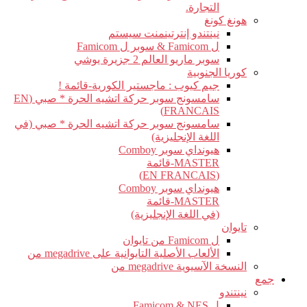
التجارة.
هونغ كونغ
نينتندو إنترتينمنت سيستم
ل Famicom & سوبر ل Famicom
سوبر ماريو العالم 2 جزيرة يوشي
كوريا الجنوبية
جيم كيوب : ماجستير الكورية-قائمة !
سامسونج سوبر حركة اتشيه الحرة * صبي (EN
FRANCAIS)
سامسونج سوبر حركة اتشيه الحرة * صبي (في
اللغة الإنجليزية)
هيونداي سوبر Comboy
MASTER-قائمة
(EN FRANCAIS)
هيونداي سوبر Comboy
MASTER-قائمة
(في اللغة الإنجليزية)
تايوان
ل Famicom من تايوان
الألعاب الأصلية التايوانية على megadrive من
النسخة الآسيوية megadrive من
جمع
نينتندو
ل Famicom & NES