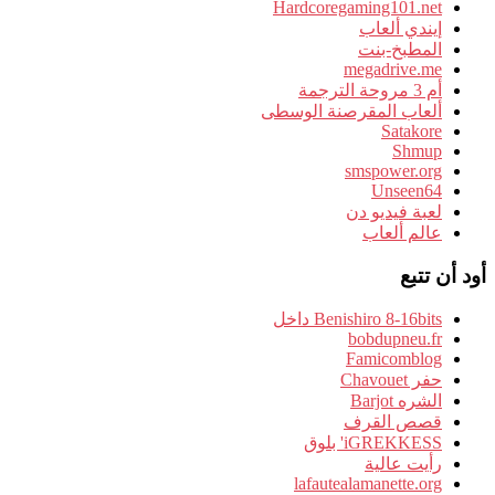
Hardcoregaming101.net
إيندي ألعاب
المطبخ-بنت
megadrive.me
أم 3 مروحة الترجمة
ألعاب المقرصنة الوسطى
Satakore
Shmup
smspower.org
Unseen64
لعبة فيديو دن
عالم ألعاب
أود أن تتبع
Benishiro 8-16bits داخل
bobdupneu.fr
Famicomblog
حفر Chavouet
الشره Barjot
قصص القرف
iGREKKESS' بلوق
رأيت عالية
lafautealamanette.org