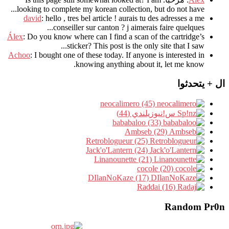
.
looking to complete my korean collection
,
but do not have..
david
:
hello
,
tres bel article
!
aurais tu des adresses a me
.
conseiller sur canton
?
j aimerais faire quelques..
Álex
: Do you know where can I find a scan of the cartridge’s
sticker? This post is the only site that I saw...
Achoo
: I bought one of these today. If anyone is interested in
knowing anything about it, let me know.
ال + يتحدثوا
neocalimero (45)
س!نيوزيلندي (44)
bababaloo (33)
Ambseb (29)
Retroblogueur (25)
Jack'o'Lantern (24)
Linanounette (21)
cocole (20)
DIlanNoKaze (17)
Raddai (16)
Random Pr0n