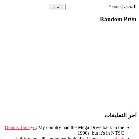
البحث
Random Pr0n
آخر التعليقات
Dennis Tamayo
:
My country had the Mega Drive back in the
.
1990s
,
but it’s in NTSC
Alex
: مرحبا.
I am
?
Is this page still somewhat looked at