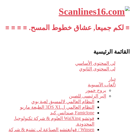
≡ لكم جميعا, عشاق خطوط المسح. ≡ ≡ ≡ ≡
القائمة الرئيسية
تخطي إلى المحتوى الأساسي
تخطي إلى المحتوى الثانوي
أخبار
الألعاب الآسيوية
يروج خمور
البر الرئيسى للصين
النظام العالمي لالمسبق لعبة بوي
النظام العالمي ل3DS XL الطبعة ماريو
Famiclone صندانس كيد
فوتشو WaiXing العلوم & شركة تكنولوجيا.
المحدودة.
Winsen / قوانغتشو الصناعة لى تشنغ & شركة