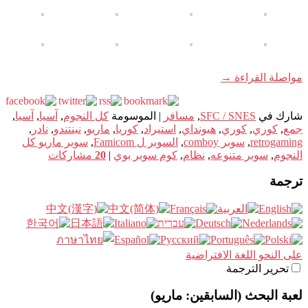
مواصلة القراءة
→
شارك في
SFC / SNES
,
مسافر
|
الموسومة
كل النجوم
,
آسيا
,
آسيا
,
جمع
,
كوري
,
كوري
,
هيونداي
,
استيراد
,
كوريا
,
ماريو
,
نينتندو
,
نادر
,
retrogaming
,
سوبر comboy
,
السوبر ل Famicom
,
سوبر ماريو كل
النجوم
,
سوبر متنوعه
,
نظام
,
كوم سوبر بوي
|
20
مشاركات
ترجمة
على النحو اللغة الافتراضية
تحرير الترجمة
لعبة البحث (السابقين: ماريو)