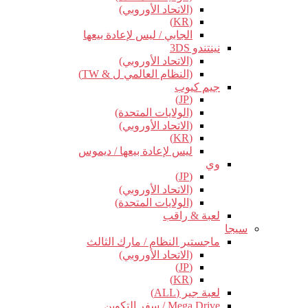
(الاتحاد الأوروبي)
(KR)
الجابي / ليس لإعادة بيعها
نينتندو 3DS
(الاتحاد الأوروبي)
(النظام العالمي ل & TW)
جيم كيوب
(JP)
(الولايات المتحدة)
(الاتحاد الأوروبي)
(KR)
ليس لإعادة بيعها / ديموس
وي
(JP)
(الاتحاد الأوروبي)
(الولايات المتحدة)
لعبة & راقب
سيجا
ماجستير النظام / مارك الثالث
(الاتحاد الأوروبي)
(JP)
(KR)
لعبة جير (ALL)
Mega Drive / سفر التكوين