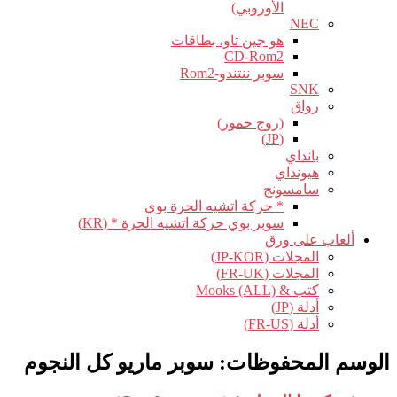
الأوروبي)
NEC
هو جين تاو، بطاقات
CD-Rom2
سوبر ننتندو-Rom2
SNK
رواق
(روج خمور)
(JP)
بانداي
هيونداي
سامسونج
* حركة اتشيه الحرة بوي
سوبر بوي حركة اتشيه الحرة * (KR)
ألعاب على ورق
المجلات (JP-KOR)
المجلات (FR-UK)
كتب & Mooks (ALL)
أدلة (JP)
أدلة (FR-US)
الوسم المحفوظات:
سوبر ماريو كل النجوم