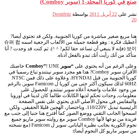
صنع في كوريا المجلد-1 (سوبر Comboy)
نشر على
22 أبريل 2011
بواسطة
Dentifritz
20
هنا مربع صغير مباشرة من كوريا الجنوبية. ولكن قد تحتوي أيضا?
أعطيك فكرة : وهو قطعة جميلة من الألعاب الرجعية اسمه 슈퍼 컴
보이 (فإنه لا ينبغي أن تساعد حقا لكم? ^ ^). ثم كنت قد وجدت ? أنا
متأكد من أنك رأيت أنك تبدو بالفعل أدناه.
وعلى الرغم من أنه يحتوي على
“سوبر Comboy”
! UNE خاصتك
الأقران سوبر Comboy? هذا هو مجرد سوبر نينتندو تباع رسميا في
كوريا الجنوبية من قبل HYNDAI. وعلاوة على ذلك فمن NTSC
60HZ لذلك سيكون أكثر حتى من كوريا ل Famicom سوبر, بالرغم
من وجود علامات واضحة أعلاه سوبر نينتندو. للحصول على
معلومات, وحدات تحكم لديها الكابلات طالما كان لدينا في أوروبا
والمقابس في محول الأصلي الذي يحتوي على نفس الصفحة
الرئيسية تبديل 110/220V. وباختصار، الهجين قليلا الحقيقي. ولكن
اسمحوا الجانب التقني ووضع الصور كما أقترح هنا جنبا إلى جنب مع
فريدة من نوعها لأنها Comboy سوبر مع روايته سوبر ماريو جميع
نجوم الكورية بجانب نظيره الياباني, سوبر ل Famicom (مع نسخته
من سوبر ماريو كل النجوم أيضا):