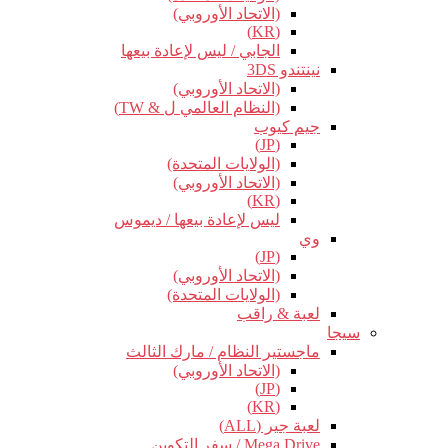
(الاتحاد الأوروبي)
(KR)
الجابي / ليس لإعادة بيعها
نينتندو 3DS
(الاتحاد الأوروبي)
(النظام العالمي ل & TW)
جيم كيوب
(JP)
(الولايات المتحدة)
(الاتحاد الأوروبي)
(KR)
ليس لإعادة بيعها / ديموس
وي
(JP)
(الاتحاد الأوروبي)
(الولايات المتحدة)
لعبة & راقب
سيجا
ماجستير النظام / مارك الثالث
(الاتحاد الأوروبي)
(JP)
(KR)
لعبة جير (ALL)
Mega Drive / سفر التكوين