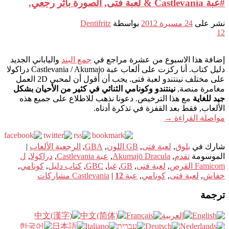
#عبة Castlevania & لعبة فتى, الصورة بأثر رجعي.
نشر على
24 مسيرة 2012
بواسطة
Dentifritz
12
إضافة هذا الاسبوع من عشرة مراجع في
جمع البند
والياباني الجديد
دليل كتاب. أنا ركزت على ألعاب عبة Castlevania / Akumajo دراكولا
على مختلف نينتندو لعبة فتى. يجب أن أقول أن لمحبي 2D العمل
مغامرة منصة,
نينتندو وكونامي الثنائي في كثير من الأحيان بشكل
جيد للغاية
مع هذا الترخيص. دعونا نذهب للاطلاع على جميع هذه
الألعاب, فقط بعد القفزة في تذكرة أدناه.
مواصلة القراءة
→
شارك في
بلوق
,
لعبة فتى
,
GB اللون
,
GBA
,
الرجعية الألعاب
|
الموسومة
تقدم
,
Akumajō Dracula
,
عبة Castlevania
,
دراكولا
,
ل
Famicom القرص
,
لعبة فتى
,
GB
,
غبا
,
GBC
,
كتاب دليل
,
كونامي
,
خفاش
,
لعبة فتى
,
كونامي
,
عبة Castlevania
12
|
مشاركات
ترجمة