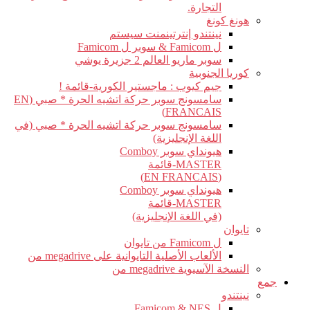
التجارة.
هونغ كونغ
نينتندو إنترتينمنت سيستم
ل Famicom & سوبر ل Famicom
سوبر ماريو العالم 2 جزيرة يوشي
كوريا الجنوبية
جيم كيوب : ماجستير الكورية-قائمة !
سامسونج سوبر حركة اتشيه الحرة * صبي (EN
FRANCAIS)
سامسونج سوبر حركة اتشيه الحرة * صبي (في
اللغة الإنجليزية)
هيونداي سوبر Comboy
MASTER-قائمة
(EN FRANCAIS)
هيونداي سوبر Comboy
MASTER-قائمة
(في اللغة الإنجليزية)
تايوان
ل Famicom من تايوان
الألعاب الأصلية التايوانية على megadrive من
النسخة الآسيوية megadrive من
جمع
نينتندو
ل Famicom & NES