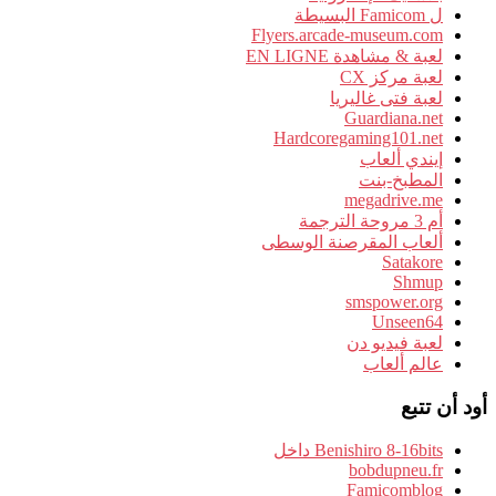
ل Famicom البسيطة
Flyers.arcade-museum.com
لعبة & مشاهدة EN LIGNE
لعبة مركز CX
لعبة فتى غاليريا
Guardiana.net
Hardcoregaming101.net
إيندي ألعاب
المطبخ-بنت
megadrive.me
أم 3 مروحة الترجمة
ألعاب المقرصنة الوسطى
Satakore
Shmup
smspower.org
Unseen64
لعبة فيديو دن
عالم ألعاب
أود أن تتبع
Benishiro 8-16bits داخل
bobdupneu.fr
Famicomblog