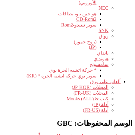
الأوروبي)
NEC
هو جين تاو، بطاقات
CD-Rom2
سوبر ننتندو-Rom2
SNK
رواق
(روج خمور)
(JP)
بانداي
هيونداي
سامسونج
* حركة اتشيه الحرة بوي
سوبر بوي حركة اتشيه الحرة * (KR)
ألعاب على ورق
المجلات (JP-KOR)
المجلات (FR-UK)
كتب & Mooks (ALL)
أدلة (JP)
أدلة (FR-US)
الوسم المحفوظات:
GBC