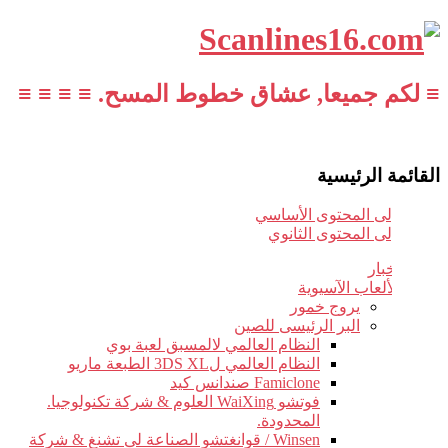
≡ لكم جميعا, عشاق خطوط المسح. ≡ ≡ ≡ ≡
القائمة الرئيسية
تخطي إلى المحتوى الأساسي
تخطي إلى المحتوى الثانوي
أخبار
الألعاب الآسيوية
يروج خمور
البر الرئيسى للصين
النظام العالمي لالمسبق لعبة بوي
النظام العالمي ل3DS XL الطبعة ماريو
Famiclone صندانس كيد
فوتشو WaiXing العلوم & شركة تكنولوجيا.
المحدودة.
Winsen / قوانغتشو الصناعة لى تشنغ & شركة