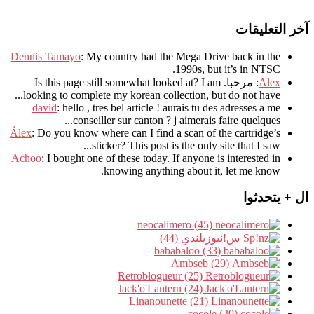
آخر التعليقات
Dennis Tamayo
:
My country had the Mega Drive back in the
.
1990s
,
but it’s in NTSC
Alex
: مرحبا.
I am
?
Is this page still somewhat looked at
.
looking to complete my korean collection
,
but do not have..
david
:
hello
,
tres bel article
!
aurais tu des adresses a me
.
conseiller sur canton
?
j aimerais faire quelques..
Álex
: Do you know where can I find a scan of the cartridge’s
sticker? This post is the only site that I saw...
Achoo
: I bought one of these today. If anyone is interested in
knowing anything about it, let me know.
ال + يتحدثوا
neocalimero (45)
س!نيوزيلندي (44)
bababaloo (33)
Ambseb (29)
Retroblogueur (25)
Jack'o'Lantern (24)
Linanounette (21)
cocole (20)