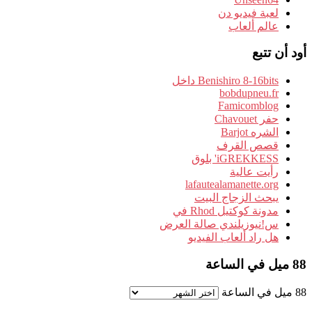
لعبة فيديو دن
عالم ألعاب
أود أن تتبع
Benishiro 8-16bits داخل
bobdupneu.fr
Famicomblog
حفر Chavouet
الشره Barjot
قصص القرف
iGREKKESS' بلوق
رأيت عالية
lafautealamanette.org
يبحث الزجاج البيت
مدونة كوكتيل Rhod في
س!نيوزيلندي صالة العرض
هل راد ألعاب الفيديو
88 ميل في الساعة
88 ميل في الساعة