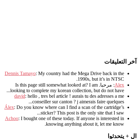
آخر التعليقات
Dennis Tamayo
:
My country had the Mega Drive back in the
.
1990s
,
but it’s in NTSC
Alex
: مرحبا.
I am
?
Is this page still somewhat looked at
.
looking to complete my korean collection
,
but do not have..
david
:
hello
,
tres bel article
!
aurais tu des adresses a me
.
conseiller sur canton
?
j aimerais faire quelques..
Álex
: Do you know where can I find a scan of the cartridge’s
sticker? This post is the only site that I saw...
Achoo
: I bought one of these today. If anyone is interested in
knowing anything about it, let me know.
ال + يتحدثوا