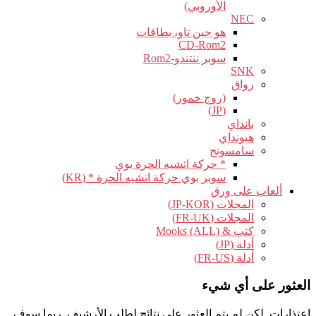
الأوروبي)
NEC
هو جين تاو، بطاقات
CD-Rom2
سوبر ننتندو-Rom2
SNK
رواق
(روج خمور)
(JP)
بانداي
هيونداي
سامسونج
* حركة اتشيه الحرة بوي
سوبر بوي حركة اتشيه الحرة * (KR)
ألعاب على ورق
المجلات (JP-KOR)
المجلات (FR-UK)
كتب & Mooks (ALL)
أدلة (JP)
أدلة (FR-US)
العثور على أي شيء
اعتذارات, لكن لم يتم العثور على نتائج لطلب الأرشيف. ربما سوف