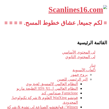
≡ لكم جميعا, عشاق خطوط المسح. ≡ ≡ ≡ ≡
القائمة الرئيسية
تخطي إلى المحتوى الأساسي
تخطي إلى المحتوى الثانوي
أخبار
الألعاب الآسيوية
يروج خمور
البر الرئيسى للصين
النظام العالمي لالمسبق لعبة بوي
النظام العالمي ل3DS XL الطبعة ماريو
Famiclone صندانس كيد
فوتشو WaiXing العلوم & شركة تكنولوجيا.
المحدودة.
Winsen / قوانغتشو الصناعة لى تشنغ & شركة