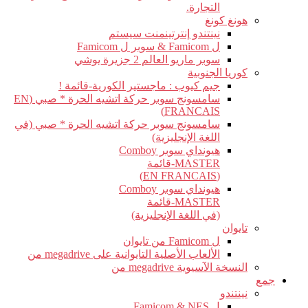
التجارة.
هونغ كونغ
نينتندو إنترتينمنت سيستم
ل Famicom & سوبر ل Famicom
سوبر ماريو العالم 2 جزيرة يوشي
كوريا الجنوبية
جيم كيوب : ماجستير الكورية-قائمة !
سامسونج سوبر حركة اتشيه الحرة * صبي (EN
FRANCAIS)
سامسونج سوبر حركة اتشيه الحرة * صبي (في
اللغة الإنجليزية)
هيونداي سوبر Comboy
MASTER-قائمة
(EN FRANCAIS)
هيونداي سوبر Comboy
MASTER-قائمة
(في اللغة الإنجليزية)
تايوان
ل Famicom من تايوان
الألعاب الأصلية التايوانية على megadrive من
النسخة الآسيوية megadrive من
جمع
نينتندو
ل Famicom & NES