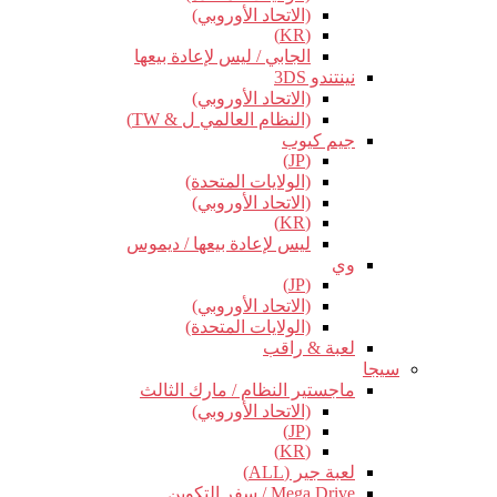
(الاتحاد الأوروبي)
(KR)
الجابي / ليس لإعادة بيعها
نينتندو 3DS
(الاتحاد الأوروبي)
(النظام العالمي ل & TW)
جيم كيوب
(JP)
(الولايات المتحدة)
(الاتحاد الأوروبي)
(KR)
ليس لإعادة بيعها / ديموس
وي
(JP)
(الاتحاد الأوروبي)
(الولايات المتحدة)
لعبة & راقب
سيجا
ماجستير النظام / مارك الثالث
(الاتحاد الأوروبي)
(JP)
(KR)
لعبة جير (ALL)
Mega Drive / سفر التكوين