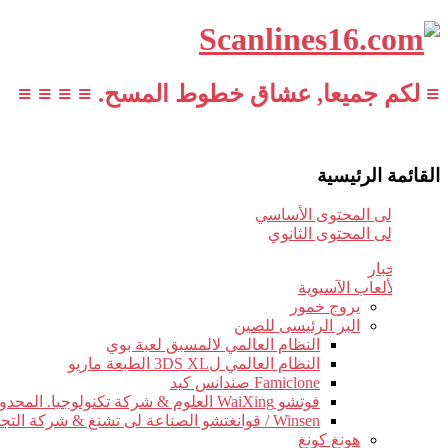
≡ لكم جميعا, عشاق خطوط المسح. ≡ ≡ ≡ ≡
القائمة الرئيسية
تخطي إلى المحتوى الأساسي
تخطي إلى المحتوى الثانوي
أخبار
الألعاب الآسيوية
يروج خمور
البر الرئيسى للصين
النظام العالمي لالمسبق لعبة بوي
النظام العالمي ل3DS XL الطبعة ماريو
Famiclone صندانس كيد
فوتشو WaiXing العلوم & شركة تكنولوجيا. المحدودة.
Winsen / قوانغتشو الصناعة لى تشنغ & شركة التجارة.
هونغ كونغ