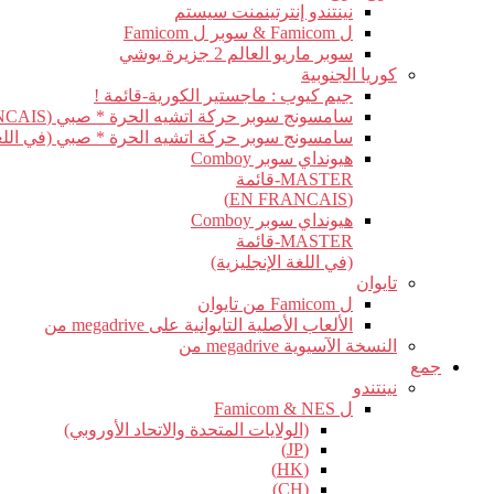
نينتندو إنترتينمنت سيستم
ل Famicom & سوبر ل Famicom
سوبر ماريو العالم 2 جزيرة يوشي
كوريا الجنوبية
جيم كيوب : ماجستير الكورية-قائمة !
سامسونج سوبر حركة اتشيه الحرة * صبي (EN FRANCAIS)
سامسونج سوبر حركة اتشيه الحرة * صبي (في اللغة 
هيونداي سوبر Comboy
MASTER-قائمة
(EN FRANCAIS)
هيونداي سوبر Comboy
MASTER-قائمة
(في اللغة الإنجليزية)
تايوان
ل Famicom من تايوان
الألعاب الأصلية التايوانية على megadrive من
النسخة الآسيوية megadrive من
جمع
نينتندو
ل Famicom & NES
(الولايات المتحدة والاتحاد الأوروبي)
(JP)
(HK)
(CH)