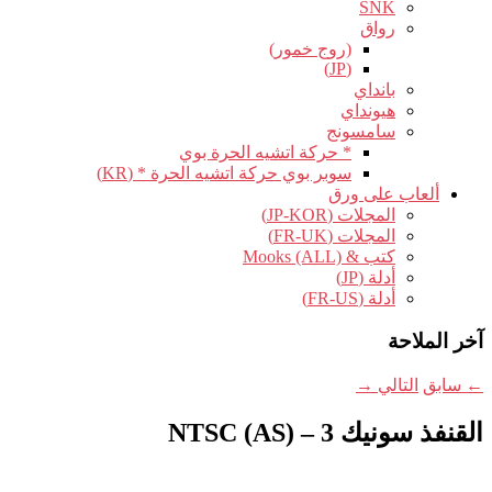
SNK
رواق
(روج خمور)
(JP)
بانداي
هيونداي
سامسونج
* حركة اتشيه الحرة بوي
سوبر بوي حركة اتشيه الحرة * (KR)
ألعاب على ورق
المجلات (JP-KOR)
المجلات (FR-UK)
كتب & Mooks (ALL)
أدلة (JP)
أدلة (FR-US)
آخر الملاحة
←
سابق
التالي
→
القنفذ سونيك 3 – NTSC (AS)