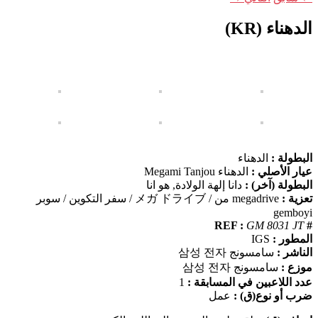
الدهناء (KR)
البطولة :
الدهناء
عيار الأصلي :
الدهناء Megami Tanjou
البطولة (آخر) :
دانا إلهة الولادة, هو انا
تعزية :
megadrive من / メガ ドライブ / سفر التكوين / سوبر
gemboyi
GM 8031 JT
# REF :
المطور :
IGS
الناشر :
سامسونج 삼성 전자
موزع :
سامسونج 삼성 전자
عدد اللاعبين في المسابقة :
1
ضرب أو نوع(ق) :
عمل