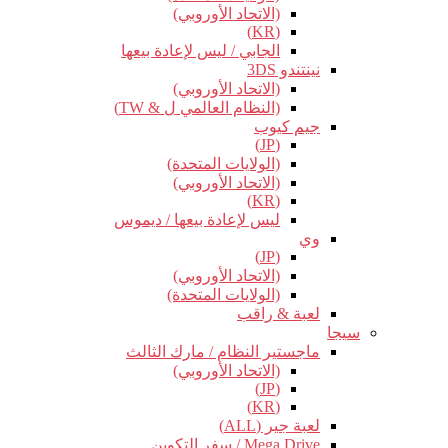
(الاتحاد الأوروبي)
(KR)
الجابي / ليس لإعادة بيعها
نينتندو 3DS
(الاتحاد الأوروبي)
(النظام العالمي ل & TW)
جيم كيوب
(JP)
(الولايات المتحدة)
(الاتحاد الأوروبي)
(KR)
ليس لإعادة بيعها / ديموس
وي
(JP)
(الاتحاد الأوروبي)
(الولايات المتحدة)
لعبة & راقب
سيجا
ماجستير النظام / مارك الثالث
(الاتحاد الأوروبي)
(JP)
(KR)
لعبة جير (ALL)
Mega Drive / سفر التكوين