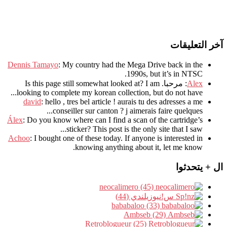
آخر التعليقات
Dennis Tamayo
:
My country had the Mega Drive back in the
.
1990s
,
but it’s in NTSC
Alex
: مرحبا.
I am
?
Is this page still somewhat looked at
.
looking to complete my korean collection
,
but do not have..
david
:
hello
,
tres bel article
!
aurais tu des adresses a me
.
conseiller sur canton
?
j aimerais faire quelques..
Álex
: Do you know where can I find a scan of the cartridge’s
sticker? This post is the only site that I saw...
Achoo
: I bought one of these today. If anyone is interested in
knowing anything about it, let me know.
ال + يتحدثوا
neocalimero (45)
س!نيوزيلندي (44)
bababaloo (33)
Ambseb (29)
Retroblogueur (25)