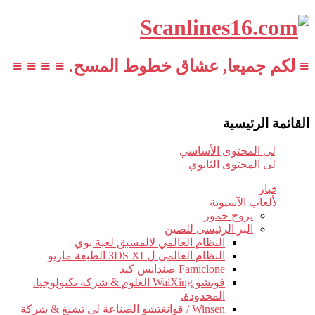
≡ لكم جميعا, عشاق خطوط المسح. ≡ ≡ ≡ ≡
القائمة الرئيسية
تخطي إلى المحتوى الأساسي
تخطي إلى المحتوى الثانوي
أخبار
الألعاب الآسيوية
يروج خمور
البر الرئيسى للصين
النظام العالمي لالمسبق لعبة بوي
النظام العالمي ل3DS XL الطبعة ماريو
Famiclone صندانس كيد
فوتشو WaiXing العلوم & شركة تكنولوجيا.
المحدودة.
Winsen / قوانغتشو الصناعة لى تشنغ & شركة