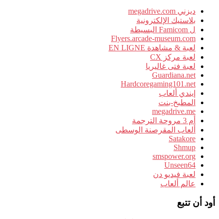
ديزني megadrive.com
بلاستيك الإلكترونية
ل Famicom البسيطة
Flyers.arcade-museum.com
لعبة & مشاهدة EN LIGNE
لعبة مركز CX
لعبة فتى غاليريا
Guardiana.net
Hardcoregaming101.net
إيندي ألعاب
المطبخ-بنت
megadrive.me
أم 3 مروحة الترجمة
ألعاب المقرصنة الوسطى
Satakore
Shmup
smspower.org
Unseen64
لعبة فيديو دن
عالم ألعاب
أود أن تتبع