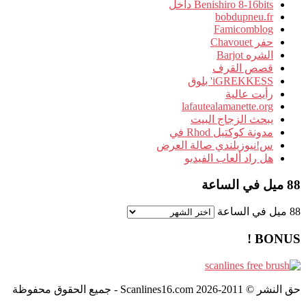
Benishiro 8-16bits داخل
bobdupneu.fr
Famicomblog
حفر Chavouet
الشره Barjot
قصص القرف
iGREKKESS' بلوق
رأيت عالية
lafautealamanette.org
يبحث الزجاج البيت
مدونة كوكتيل Rhod في
س!نيوزيلندي صالة العرض
هل راد ألعاب الفيديو
88 ميل في الساعة
88 ميل في الساعة
BONUS !
حق النشر © 2011-2026 Scanlines16.com - جميع الحقوق محفوظة