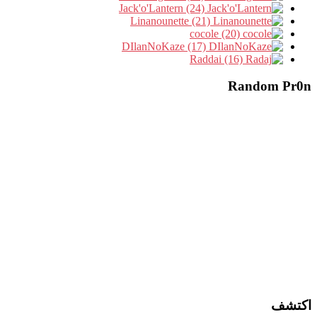
Jack'o'Lantern (24)
Linanounette (21)
cocole (20)
DIlanNoKaze (17)
Raddai (16)
Random Pr0n
اكتشف