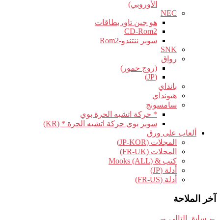
الأوروبي)
NEC
هو جين تاو، بطاقات
CD-Rom2
سوبر ننتندو-Rom2
SNK
رواق
(روج خمور)
(JP)
بانداي
هيونداي
سامسونج
* حركة اتشيه الحرة بوي
سوبر بوي حركة اتشيه الحرة * (KR)
ألعاب على ورق
المجلات (JP-KOR)
المجلات (FR-UK)
كتب & Mooks (ALL)
أدلة (JP)
أدلة (FR-US)
آخر الملاحة
←
سابق
التالي
→