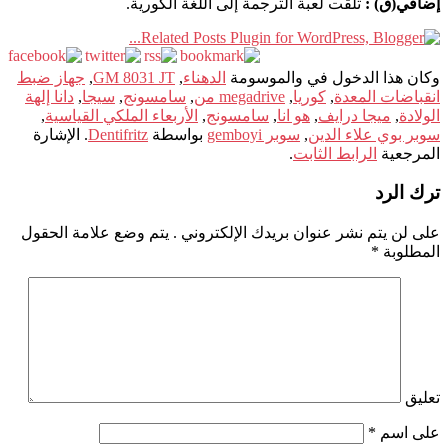
إضافي(ق) :
تلقت لعبة الترجمة إلى اللغة الكورية.
وكان هذا الدخول في والموسومة
الدهناء
,
GM 8031 JT
,
جهاز ضبط
انقباضات المعدة
,
كوريا
,
megadrive من
,
سامسونج
,
سيجا
,
دانا إلهة
الولادة
,
ميجا درايف
,
هو انا
,
سامسونج
,
الأربعاء الملكي القياسية
,
سوبر بوي علاء الدين
,
سوبر gemboyi
بواسطة
Dentifritz
. الإشارة
المرجعية
الرابط الثابت
.
ترك الرد
على لن يتم نشر عنوان بريدك الإلكتروني .
يتم وضع علامة الحقول
المطلوبة
*
تعليق
على اسم
*