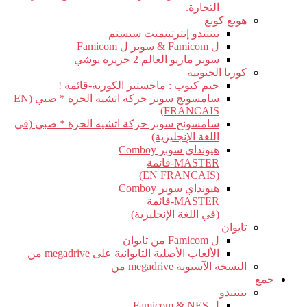
التجارة.
هونغ كونغ
نينتندو إنترتينمنت سيستم
ل Famicom & سوبر ل Famicom
سوبر ماريو العالم 2 جزيرة يوشي
كوريا الجنوبية
جيم كيوب : ماجستير الكورية-قائمة !
سامسونج سوبر حركة اتشيه الحرة * صبي (EN
FRANCAIS)
سامسونج سوبر حركة اتشيه الحرة * صبي (في
اللغة الإنجليزية)
هيونداي سوبر Comboy
MASTER-قائمة
(EN FRANCAIS)
هيونداي سوبر Comboy
MASTER-قائمة
(في اللغة الإنجليزية)
تايوان
ل Famicom من تايوان
الألعاب الأصلية التايوانية على megadrive من
النسخة الآسيوية megadrive من
جمع
نينتندو
ل Famicom & NES