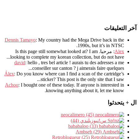
آخر التعليقات
Dennis Tamayo
:
My country had the Mega Drive back in the
.
1990s
,
but it’s in NTSC
Alex
: مرحبا.
I am
?
Is this page still somewhat looked at
.
looking to complete my korean collection
,
but do not have..
david
:
hello
,
tres bel article
!
aurais tu des adresses a me
.
conseiller sur canton
?
j aimerais faire quelques..
Álex
: Do you know where can I find a scan of the cartridge’s
sticker? This post is the only site that I saw...
Achoo
: I bought one of these today. If anyone is interested in
knowing anything about it, let me know.
ال + يتحدثوا
neocalimero (45)
س!نيوزيلندي (44)
bababaloo (33)
Ambseb (29)
Retroblogueur (25)