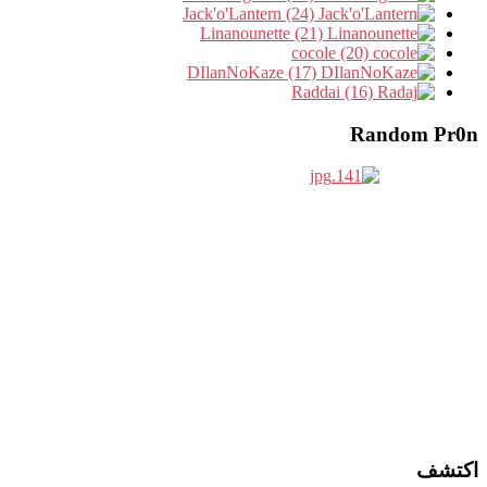
Jack'o'Lantern (24)
Linanounette (21)
cocole (20)
DIlanNoKaze (17)
Raddai (16)
Random Pr0n
اكتشف