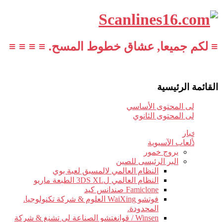
≡ لكم جميعا, عشاق خطوط المسح. ≡ ≡ ≡ ≡
القائمة الرئيسية
تخطي إلى المحتوى الأساسي
تخطي إلى المحتوى الثانوي
أخبار
الألعاب الآسيوية
يروج خمور
البر الرئيسى للصين
النظام العالمي لالمسبق لعبة بوي
النظام العالمي ل3DS XL الطبعة ماريو
Famiclone صندانس كيد
فوتشو WaiXing العلوم & شركة تكنولوجيا.
المحدودة.
Winsen / قوانغتشو الصناعة لى تشنغ & شركة