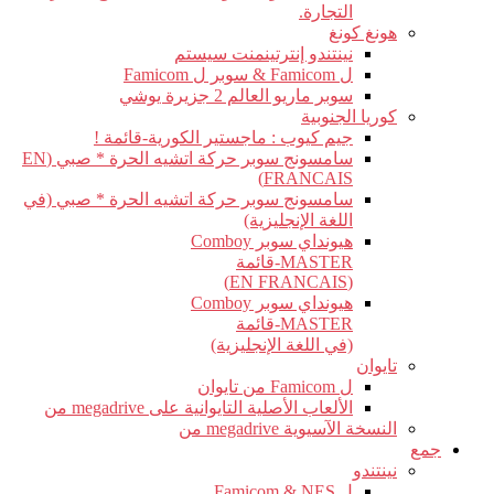
التجارة.
هونغ كونغ
نينتندو إنترتينمنت سيستم
ل Famicom & سوبر ل Famicom
سوبر ماريو العالم 2 جزيرة يوشي
كوريا الجنوبية
جيم كيوب : ماجستير الكورية-قائمة !
سامسونج سوبر حركة اتشيه الحرة * صبي (EN
FRANCAIS)
سامسونج سوبر حركة اتشيه الحرة * صبي (في
اللغة الإنجليزية)
هيونداي سوبر Comboy
MASTER-قائمة
(EN FRANCAIS)
هيونداي سوبر Comboy
MASTER-قائمة
(في اللغة الإنجليزية)
تايوان
ل Famicom من تايوان
الألعاب الأصلية التايوانية على megadrive من
النسخة الآسيوية megadrive من
جمع
نينتندو
ل Famicom & NES