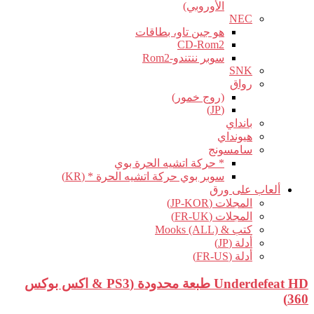
الأوروبي)
NEC
هو جين تاو، بطاقات
CD-Rom2
سوبر ننتندو-Rom2
SNK
رواق
(روج خمور)
(JP)
بانداي
هيونداي
سامسونج
* حركة اتشيه الحرة بوي
سوبر بوي حركة اتشيه الحرة * (KR)
ألعاب على ورق
المجلات (JP-KOR)
المجلات (FR-UK)
كتب & Mooks (ALL)
أدلة (JP)
أدلة (FR-US)
Underdefeat HD طبعة محدودة (PS3 & اكس بوكس
360)