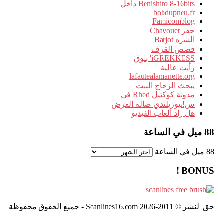
Benishiro 8-16bits داخل
bobdupneu.fr
Famicomblog
حفر Chavouet
الشره Barjot
قصص القرف
iGREKKESS' بلوق
رأيت عالية
lafautealamanette.org
يبحث الزجاج البيت
مدونة كوكتيل Rhod في
س!نيوزيلندي صالة العرض
هل راد ألعاب الفيديو
88 ميل في الساعة
88 ميل في الساعة
BONUS !
حق النشر © 2011-2026 Scanlines16.com - جميع الحقوق محفوظة