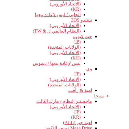
(الاتحاد الأوروبي)
(KR)
الجابي / ليس لإعادة بيعها
نينتندو 3DS
(الاتحاد الأوروبي)
(النظام العالمي ل & TW)
جيم كيوب
(JP)
(الولايات المتحدة)
(الاتحاد الأوروبي)
(KR)
ليس لإعادة بيعها / ديموس
وي
(JP)
(الاتحاد الأوروبي)
(الولايات المتحدة)
لعبة & راقب
سيجا
ماجستير النظام / مارك الثالث
(الاتحاد الأوروبي)
(JP)
(KR)
لعبة جير (ALL)
Mega Drive / سفر التكوين