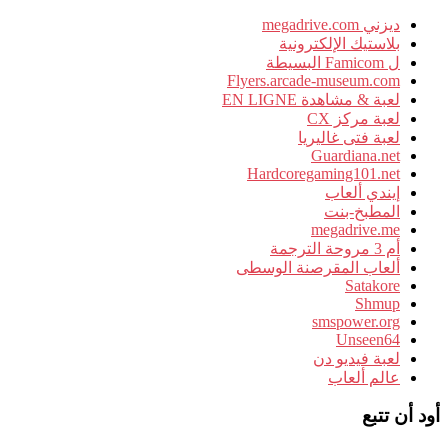
ديزني megadrive.com
بلاستيك الإلكترونية
ل Famicom البسيطة
Flyers.arcade-museum.com
لعبة & مشاهدة EN LIGNE
لعبة مركز CX
لعبة فتى غاليريا
Guardiana.net
Hardcoregaming101.net
إيندي ألعاب
المطبخ-بنت
megadrive.me
أم 3 مروحة الترجمة
ألعاب المقرصنة الوسطى
Satakore
Shmup
smspower.org
Unseen64
لعبة فيديو دن
عالم ألعاب
أود أن تتبع