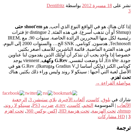
نشر على
18 مسيرة 2012
بواسطة
Dentifritz
3
إذا كان هناك هو في الواقع النوع الذي أحب, هو
shoot'em حتى
(Shmup أو أن تذهب أسرع). في هذه الفئة, je distingue 2 فترات
رئيسية لكل منها المحررين الرائدة الخاصة. سنوات 90, مع IREM,
Technosoft, هدسون, كونامي, SNK الخ… والسنوات 2000 إلى اليوم.
في هذه الفترة الماضية, قائمة الناشرين للأسف أصغر بكثير,
خصوصا إذا واحد يجب أن نتذكر أن أولئك الذين يقدمون لنا عناوين
جودة. En tête, أنا وضعت لنفسي,
G.Rev وكهف
, viennent يوجد
كونامي الكنز (ولكن أساسا لGradius V وIkaruga). G.Rev هو في
الأصل لعبة التي أحبها : سينكو لا روند وليس وراء ذلك بكثير, هناك
تحت اهزم
.
مواصلة القراءة
→
شارك في
بلوق
,
كاست
,
ألعاب الأخيرة
,
بلاي ستيشن 3
,
الرجعية
الألعاب
|
الموسومة
التخم
,
كاست
,
g.rev
,
ضرب
,
PS3
,
سينكو لا روند
,
shmup
,
تحت الهزيمة
,
تحت هزيمة HD
,
اكس بوكس 360
,
تحت اهزم
3
|
HD
مشاركات
ترجمة