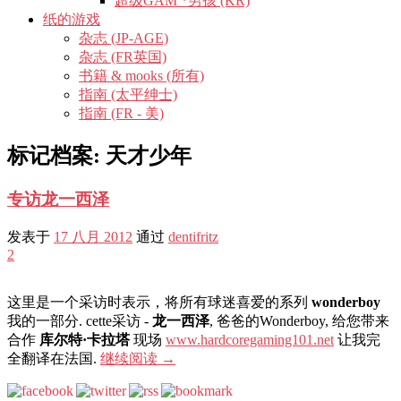
超级GAM *男孩 (KR)
纸的游戏
杂志 (JP-AGE)
杂志 (FR英国)
书籍 & mooks (所有)
指南 (太平绅士)
指南 (FR - 美)
标记档案:
天才少年
专访龙一西泽
发表于
17 八月 2012
通过
dentifritz
2
这里是一个采访时表示，将所有球迷喜爱的系列
wonderboy
我的一部分. cette采访 -
龙一西泽
, 爸爸的Wonderboy, 给您带来
合作
库尔特·卡拉塔
现场
www.hardcoregaming101.net
让我完
全翻译在法国.
继续阅读
→