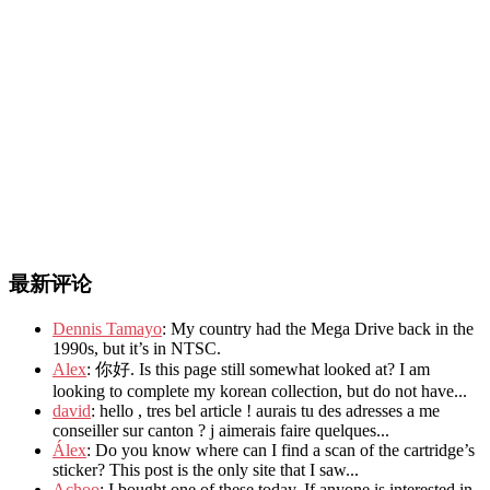
最新评论
Dennis Tamayo
: My country had the Mega Drive back in the
1990s, but it’s in NTSC.
Alex
: 你好. Is this page still somewhat looked at? I am
looking to complete my korean collection, but do not have...
david
: hello , tres bel article ! aurais tu des adresses a me
conseiller sur canton ? j aimerais faire quelques...
Álex
: Do you know where can I find a scan of the cartridge’s
sticker? This post is the only site that I saw...
Achoo
: I bought one of these today. If anyone is interested in