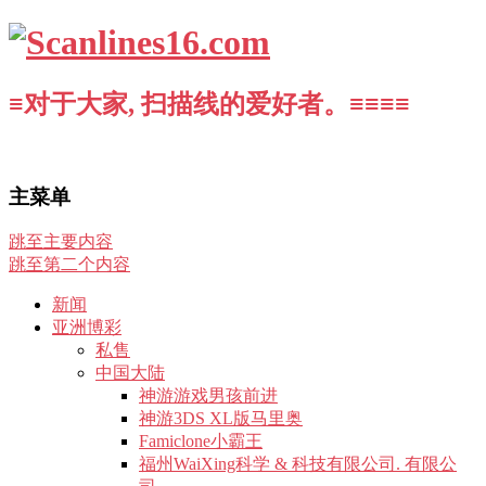
≡对于大家, 扫描线的爱好者。≡≡≡≡
主菜单
跳至主要内容
跳至第二个内容
新闻
亚洲博彩
私售
中国大陆
神游游戏男孩前进
神游3DS XL版马里奥
Famiclone小霸王
福州WaiXing科学 & 科技有限公司. 有限公