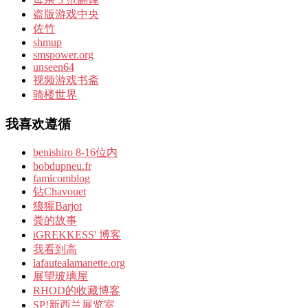
盗版游戏中央
佐竹
shmup
smspower.org
unseen64
视频游戏书斋
骑楼世界
我喜欢遵循
benishiro 8-16位内
bobdupneu.fr
famicomblog
钻Chavouet
狼獾Barjot
粪的故事
iGREKKESS' 博客
我看到高
lafautealamanette.org
展望玻璃屋
RHOD的收藏博客
SP!新西兰展览室