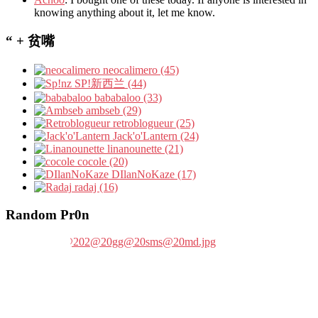
knowing anything about it, let me know.
“ + 贫嘴
neocalimero (45)
SP!新西兰 (44)
bababaloo (33)
ambseb (29)
retroblogueur (25)
Jack'o'Lantern (24)
linanounette (21)
cocole (20)
DIlanNoKaze (17)
radaj (16)
Random Pr0n