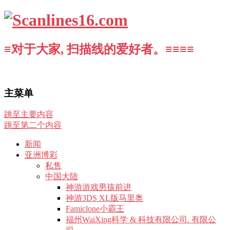
≡对于大家, 扫描线的爱好者。≡≡≡≡
主菜单
跳至主要内容
跳至第二个内容
新闻
亚洲博彩
私售
中国大陆
神游游戏男孩前进
神游3DS XL版马里奥
Famiclone小霸王
福州WaiXing科学 & 科技有限公司. 有限公