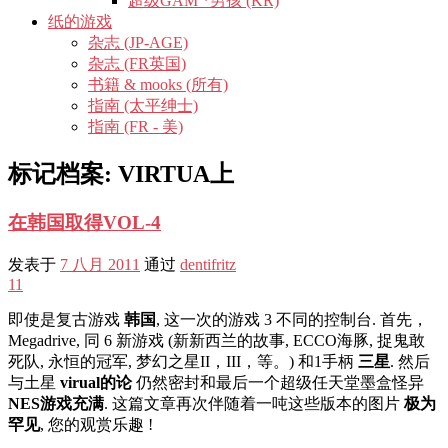
超级GAM *男孩 (KR)
纸的游戏
杂志 (JP-AGE)
杂志 (FR英国)
书籍 & mooks (所有)
指南 (太平绅士)
指南 (FR - 美)
标记档案:
VIRTUA上
在韩国取得VOL-4
发表于
7 八月 2011
通过
dentifritz
11
即使是复古游戏
韩国
, 这一次的游戏 3 不同的控制台. 首先，
Megadrive, 同 6 新游戏 (新新西兰的故事, ECCO海豚, 捉鬼敢
死队, 永恒的冠军, 梦幻之星II，III，等。) 和1手柄
三星
. 然后
与土星
virual的论
仍然密封和最后一个超级任天堂墨盒怪异
NES游戏充满
. 这篇文章再次伴随着一吨这些版本的图片
极为
罕见
, 您的观赏乐趣 !