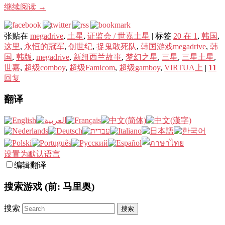
继续阅读
→
张贴在
megadrive
,
土星
,
证监会 / 世嘉土星
|
标签
20 在 1
,
韩国
,
这里
,
永恒的冠军
,
创世纪
,
捉鬼敢死队
,
韩国游戏megadrive
,
韩
国
,
韩版
,
megadrive
,
新纽西兰故事
,
梦幻之星
,
三星
,
三星土星
,
世嘉
,
超级comboy
,
超级Famicom
,
超级gamboy
,
VIRTUA上
|
11
回复
翻译
设置为默认语言
编辑翻译
搜索游戏 (前: 马里奥)
搜索