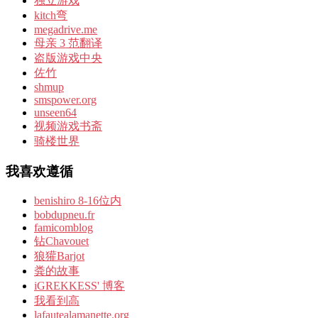
独立游戏
kitch弯
megadrive.me
母亲 3 范翻译
盗版游戏中央
佐竹
shmup
smspower.org
unseen64
视频游戏书斋
骑楼世界
我喜欢遵循
benishiro 8-16位内
bobdupneu.fr
famicomblog
钻Chavouet
狼獾Barjot
粪的故事
iGREKKESS' 博客
我看到高
lafautealamanette.org