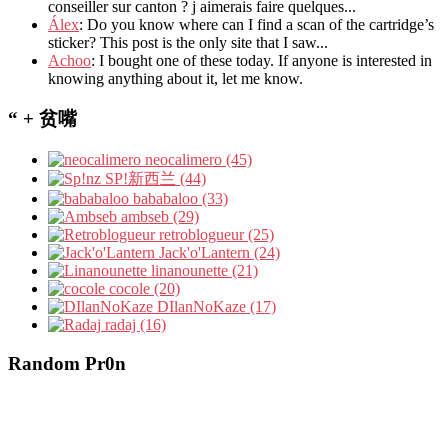
conseiller sur canton ? j aimerais faire quelques...
Álex
: Do you know where can I find a scan of the cartridge’s
sticker? This post is the only site that I saw...
Achoo
: I bought one of these today. If anyone is interested in
knowing anything about it, let me know.
“ + 贫嘴
neocalimero (45)
SP!新西兰 (44)
bababaloo (33)
ambseb (29)
retroblogueur (25)
Jack'o'Lantern (24)
linanounette (21)
cocole (20)
DIlanNoKaze (17)
radaj (16)
Random Pr0n