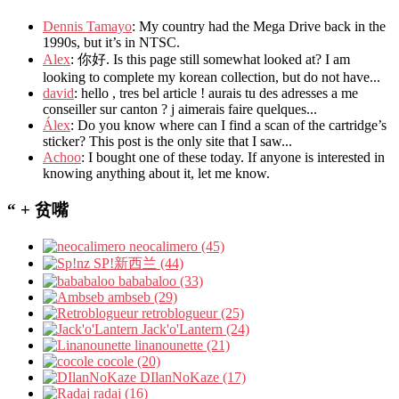
Dennis Tamayo
: My country had the Mega Drive back in the
1990s, but it’s in NTSC.
Alex
: 你好. Is this page still somewhat looked at? I am
looking to complete my korean collection, but do not have...
david
: hello , tres bel article ! aurais tu des adresses a me
conseiller sur canton ? j aimerais faire quelques...
Álex
: Do you know where can I find a scan of the cartridge’s
sticker? This post is the only site that I saw...
Achoo
: I bought one of these today. If anyone is interested in
knowing anything about it, let me know.
“ + 贫嘴
neocalimero (45)
SP!新西兰 (44)
bababaloo (33)
ambseb (29)
retroblogueur (25)
Jack'o'Lantern (24)
linanounette (21)
cocole (20)
DIlanNoKaze (17)
radaj (16)