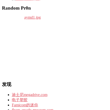
Random Pr0n
发现
迪士尼megadrive.com
电子塑胶
Famicom的迷你
flyers.arcade-museum.com