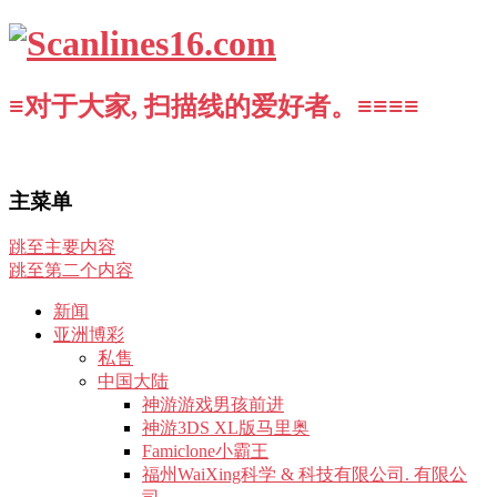
≡对于大家, 扫描线的爱好者。≡≡≡≡
主菜单
跳至主要内容
跳至第二个内容
新闻
亚洲博彩
私售
中国大陆
神游游戏男孩前进
神游3DS XL版马里奥
Famiclone小霸王
福州WaiXing科学 & 科技有限公司. 有限公