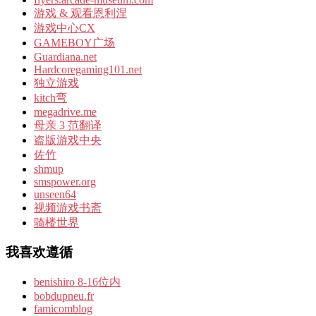
游戏 & 观看恩利涅
游戏中心CX
GAMEBOY广场
Guardiana.net
Hardcoregaming101.net
独立游戏
kitch弯
megadrive.me
母亲 3 范翻译
盗版游戏中央
佐竹
shmup
smspower.org
unseen64
视频游戏书斋
骑楼世界
我喜欢遵循
benishiro 8-16位内
bobdupneu.fr
famicomblog