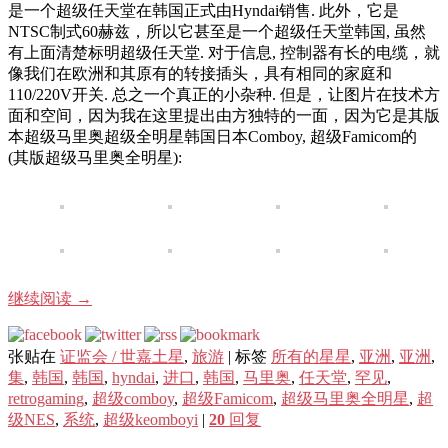
是一个超级任天堂在韩国正式由Hyndai销售. 此外，它是
NTSC制式60赫兹，所以它甚至是一个超级任天堂韩国, 虽然
有上面清楚标明超级任天堂. 对于信息, 控制器有长的电缆，就
像我们在欧洲和其原有的转接插头，具有相同的家庭和
110/220V开关. 总之一个真正的小杂种. 但是，让图片在技术方
面和空间，因为我在这里提出由方独特的一面，因为它是其版
本超级马里奥超级全明星韩国日本Comboy, 超级Famicom的
(其版超级马里奥全明星):
继续阅读
→
张贴在
证监会 / 世嘉土星
,
旅游
|
标签
所有的星星
,
亚洲
,
亚洲
,
集
,
韩国
,
韩国
,
hyndai
,
进口
,
韩国
,
马里奥
,
任天堂
,
罕见
,
retrogaming
,
超级comboy
,
超级Famicom
,
超级马里奥全明星
,
超
级NES
,
系统
,
超级keomboyi
|
20
回复