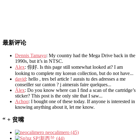
最新评论
Dennis Tamayo
: My country had the Mega Drive back in the
1990s, but it’s in NTSC.
Alex
: 你好. Is this page still somewhat looked at? I am
looking to complete my korean collection, but do not have...
david
: hello , tres bel article ! aurais tu des adresses a me
conseiller sur canton ? j aimerais faire quelques...
Álex
: Do you know where can I find a scan of the cartridge’s
sticker? This post is the only site that I saw...
Achoo
: I bought one of these today. If anyone is interested in
knowing anything about it, let me know.
“ + 贫嘴
neocalimero (45)
SP!新西兰 (44)