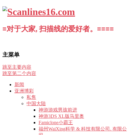
≡对于大家, 扫描线的爱好者。≡≡≡≡
主菜单
跳至主要内容
跳至第二个内容
新闻
亚洲博彩
私售
中国大陆
神游游戏男孩前进
神游3DS XL版马里奥
Famiclone小霸王
福州WaiXing科学 & 科技有限公司. 有限公