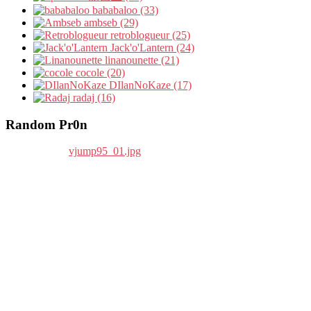
bababaloo (33)
ambseb (29)
retroblogueur (25)
Jack'o'Lantern (24)
linanounette (21)
cocole (20)
DIlanNoKaze (17)
radaj (16)
Random Pr0n