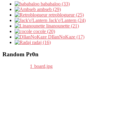
bababaloo (33)
ambseb (29)
retroblogueur (25)
Jack'o'Lantern (24)
linanounette (21)
cocole (20)
DIlanNoKaze (17)
radaj (16)
Random Pr0n