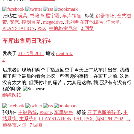
张贴在
玩具
,
书籍 & 屋宇署
,
车库销售
|
标签
跳蚤市场
,
盒式磁
带
,
安慰
,
控制台箱
,
megadrive
,
未列明在其他编号
,
任天堂
,
PLAYSTATION
,
PSX
,
韦迪格雷尼尔
|
2
回复
车库出售周日飞行4
发表于
31 七月 2011
通过
dentifritz
7
后来者到现场和两个手指返回空手今天上午从车库出售, 我结
束了两个最后的看台上挖一些有趣的事情，在离开之前. 这是
没有太大的, 但我付出的痛苦，尤其是这样, 我还没有有没有行
程的印象
继续阅读
→
张贴在
主站系统
,
PSone
,
车库销售
|
标签
亚历克斯的孩子
,
主
站系统
,
主系统II
,
PLAYSTATION
,
PS1
,
PSX
,
为SCPH 7502
,
韦
迪格雷尼尔
|
7
回复