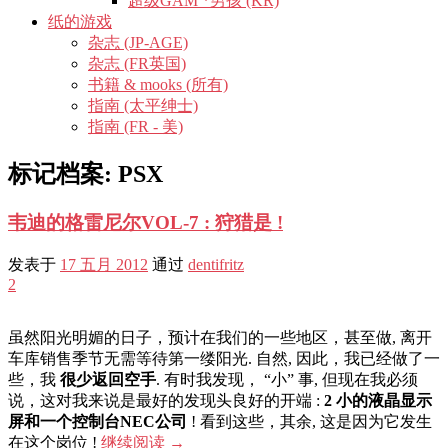
超级GAM *男孩 (KR)
纸的游戏
杂志 (JP-AGE)
杂志 (FR英国)
书籍 & mooks (所有)
指南 (太平绅士)
指南 (FR - 美)
标记档案:
PSX
韦迪的格雷尼尔VOL-7 : 狩猎是 !
发表于
17 五月 2012
通过
dentifritz
2
虽然阳光明媚的日子，预计在我们的一些地区，甚至做, 离开
车库销售季节无需等待第一缕阳光. 自然, 因此，我已经做了一
些，我
很少返回空手
. 有时我发现， “小” 事, 但现在我必须
说，这对我来说是最好的发现头良好的开端 :
2 小的液晶显示
屏和一个控制台NEC公司
! 看到这些，其余, 这是因为它发生
在这个岗位 !
继续阅读
→