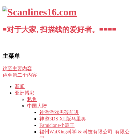
≡对于大家, 扫描线的爱好者。≡≡≡≡
主菜单
跳至主要内容
跳至第二个内容
新闻
亚洲博彩
私售
中国大陆
神游游戏男孩前进
神游3DS XL版马里奥
Famiclone小霸王
福州WaiXing科学 & 科技有限公司. 有限公