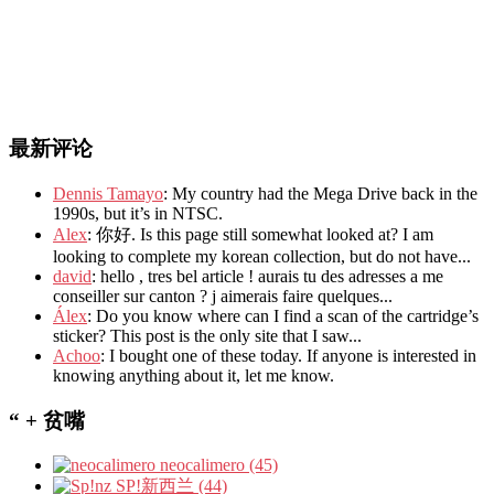
最新评论
Dennis Tamayo
: My country had the Mega Drive back in the
1990s, but it’s in NTSC.
Alex
: 你好. Is this page still somewhat looked at? I am
looking to complete my korean collection, but do not have...
david
: hello , tres bel article ! aurais tu des adresses a me
conseiller sur canton ? j aimerais faire quelques...
Álex
: Do you know where can I find a scan of the cartridge’s
sticker? This post is the only site that I saw...
Achoo
: I bought one of these today. If anyone is interested in
knowing anything about it, let me know.
“ + 贫嘴
neocalimero (45)
SP!新西兰 (44)