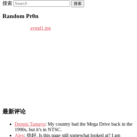
搜索
Random Pr0n
最新评论
Dennis Tamayo
: My country had the Mega Drive back in the
1990s, but it’s in NTSC.
Alex
: 你好. Is this page still somewhat looked at? I am