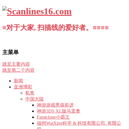
≡对于大家, 扫描线的爱好者。≡≡≡≡
主菜单
跳至主要内容
跳至第二个内容
新闻
亚洲博彩
私售
中国大陆
神游游戏男孩前进
神游3DS XL版马里奥
Famiclone小霸王
福州WaiXing科学 & 科技有限公司. 有限公