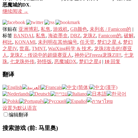
恶魔城的DX
.
继续阅读
→
张贴在
亚洲博彩
,
私售
,
游戏机
,
GB颜色
,
未列名 / Famicom的
|
标签
BANDAI
,
私售
,
海盗墨盒
,
DBZ
,
龙珠Z
,
Famicom的
,
破解
,
柯比
,
KONAMI
,
未列明在其他编号
,
任天堂
,
梦幻之星 4
,
梦幻
之星IV
,
世嘉
,
TMNT
,
WaiXing科学 & 技术
,
龙珠ž攻击的!赛亚
人
,
龙珠Z：传说中的超级赛亚人
,
神外记Freeza龙珠ZII!!
,
七龙
珠
,
七龙珠外传
,
孙悟饭
,
恶魔城DX
,
梦幻之星4
|
10
回复
翻译
设置为默认语言
编辑翻译
搜索游戏 (前: 马里奥)