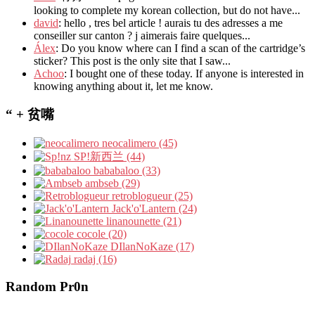
looking to complete my korean collection, but do not have...
david
: hello , tres bel article ! aurais tu des adresses a me
conseiller sur canton ? j aimerais faire quelques...
Álex
: Do you know where can I find a scan of the cartridge’s
sticker? This post is the only site that I saw...
Achoo
: I bought one of these today. If anyone is interested in
knowing anything about it, let me know.
“ + 贫嘴
neocalimero (45)
SP!新西兰 (44)
bababaloo (33)
ambseb (29)
retroblogueur (25)
Jack'o'Lantern (24)
linanounette (21)
cocole (20)
DIlanNoKaze (17)
radaj (16)
Random Pr0n