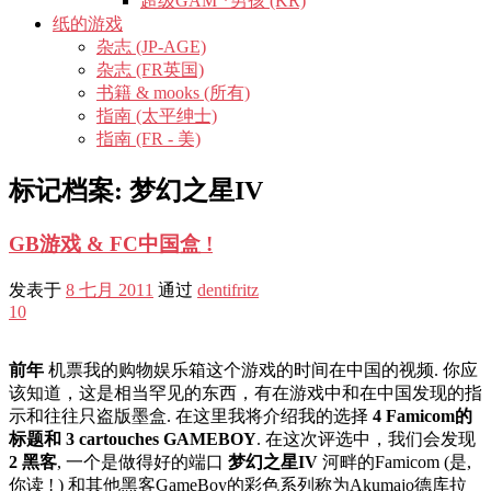
超级GAM *男孩 (KR)
纸的游戏
杂志 (JP-AGE)
杂志 (FR英国)
书籍 & mooks (所有)
指南 (太平绅士)
指南 (FR - 美)
标记档案:
梦幻之星IV
GB游戏 & FC中国盒 !
发表于
8 七月 2011
通过
dentifritz
10
前年
机票我的购物娱乐箱这个游戏的时间在中国的视频. 你应
该知道，这是相当罕见的东西，有在游戏中和在中国发现的指
示和往往只盗版墨盒. 在这里我将介绍我的选择
4 Famicom的
标题和 3 cartouches GAMEBOY
. 在这次评选中，我们会发现
2 黑客
, 一个是做得好的端口
梦幻之星IV
河畔的Famicom (是,
你读 ! ) 和其他黑客GameBoy的彩色系列称为Akumajo德库拉