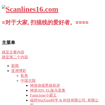
≡对于大家, 扫描线的爱好者。≡≡≡≡
主菜单
跳至主要内容
跳至第二个内容
新闻
亚洲博彩
私售
中国大陆
神游游戏男孩前进
神游3DS XL版马里奥
Famiclone小霸王
福州WaiXing科学 & 科技有限公司. 有限公