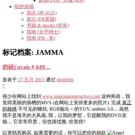
超级GAM *男孩 (KR)
纸的游戏
杂志 (JP-AGE)
杂志 (FR英国)
书籍 & mooks (所有)
指南 (太平绅士)
指南 (FR - 美)
标记档案:
JAMMA
的硅j'avais $ 649…
发表于
27 五月 2011
通过
dentifritz
7
很少在网站上找到
www.analogueinteractive.com
这种风俗，我
觉得美丽的插槽的MVS (在网站上安排更多的照片). 完成
真正
的核桃
不可见的螺丝, RGB输出 + 的YUV, unibios 3.0… 虽然
我不是海关的大风扇, 我，让我的梦想，它提醒我的DVD龙
猫… 它非常昂贵，但也很优雅, 你觉得?
以资助其购买, 如果需要的话，你可以把你的捐款