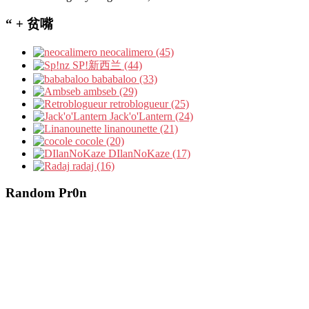
“ + 贫嘴
neocalimero (45)
SP!新西兰 (44)
bababaloo (33)
ambseb (29)
retroblogueur (25)
Jack'o'Lantern (24)
linanounette (21)
cocole (20)
DIlanNoKaze (17)
radaj (16)
Random Pr0n