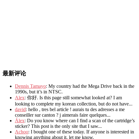
最新评论
Dennis Tamayo
: My country had the Mega Drive back in the
1990s, but it’s in NTSC.
Alex
: 你好. Is this page still somewhat looked at? I am
looking to complete my korean collection, but do not have...
david
: hello , tres bel article ! aurais tu des adresses a me
conseiller sur canton ? j aimerais faire quelques...
Álex
: Do you know where can I find a scan of the cartridge’s
sticker? This post is the only site that I saw...
Achoo
: I bought one of these today. If anyone is interested in
knowing anything about it, let me know.