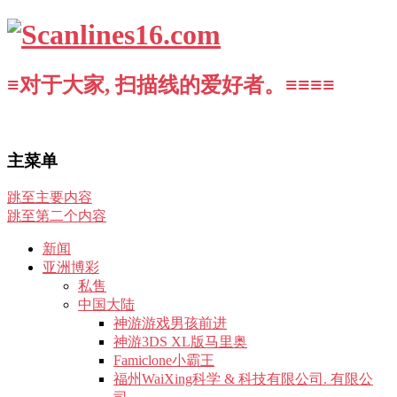
≡对于大家, 扫描线的爱好者。≡≡≡≡
主菜单
跳至主要内容
跳至第二个内容
新闻
亚洲博彩
私售
中国大陆
神游游戏男孩前进
神游3DS XL版马里奥
Famiclone小霸王
福州WaiXing科学 & 科技有限公司. 有限公