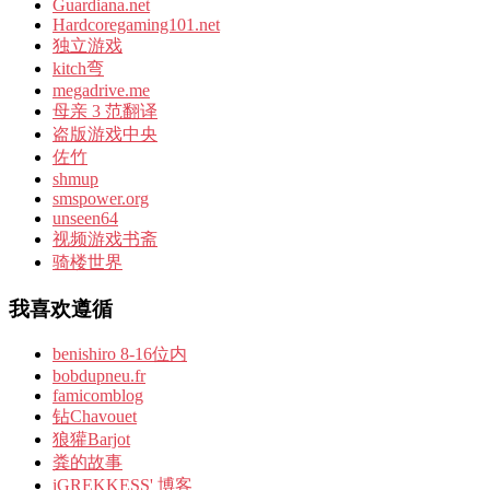
Guardiana.net
Hardcoregaming101.net
独立游戏
kitch弯
megadrive.me
母亲 3 范翻译
盗版游戏中央
佐竹
shmup
smspower.org
unseen64
视频游戏书斋
骑楼世界
我喜欢遵循
benishiro 8-16位内
bobdupneu.fr
famicomblog
钻Chavouet
狼獾Barjot
粪的故事
iGREKKESS' 博客