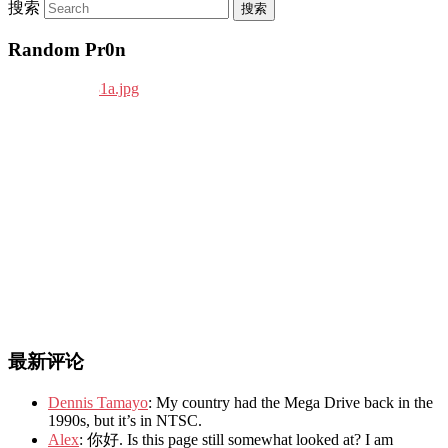
搜索
Random Pr0n
最新评论
Dennis Tamayo
: My country had the Mega Drive back in the
1990s, but it’s in NTSC.
Alex
: 你好. Is this page still somewhat looked at? I am