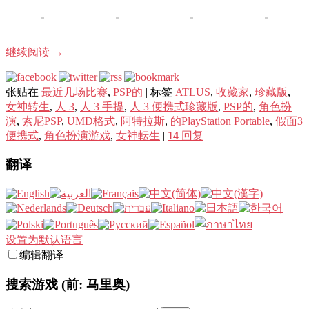
继续阅读
→
张贴在
最近几场比赛
,
PSP的
|
标签
ATLUS
,
收藏家
,
珍藏版
,
女神转生
,
人 3
,
人 3 手提
,
人 3 便携式珍藏版
,
PSP的
,
角色扮
演
,
索尼PSP
,
UMD格式
,
阿特拉斯
,
的PlayStation Portable
,
假面3
便携式
,
角色扮演游戏
,
女神転生
|
14
回复
翻译
设置为默认语言
编辑翻译
搜索游戏 (前: 马里奥)