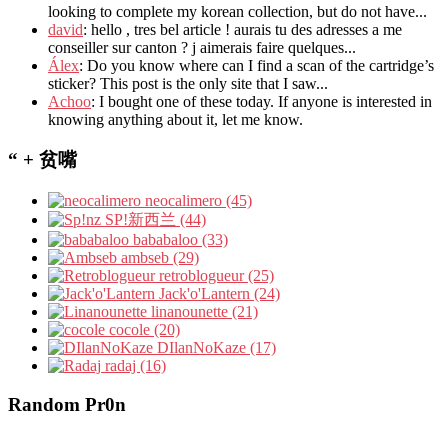
looking to complete my korean collection, but do not have...
david
: hello , tres bel article ! aurais tu des adresses a me
conseiller sur canton ? j aimerais faire quelques...
Álex
: Do you know where can I find a scan of the cartridge’s
sticker? This post is the only site that I saw...
Achoo
: I bought one of these today. If anyone is interested in
knowing anything about it, let me know.
“ + 贫嘴
neocalimero (45)
SP!新西兰 (44)
bababaloo (33)
ambseb (29)
retroblogueur (25)
Jack'o'Lantern (24)
linanounette (21)
cocole (20)
DIlanNoKaze (17)
radaj (16)
Random Pr0n