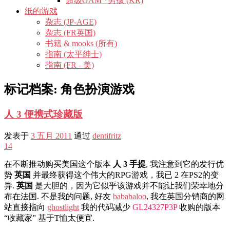
超级GAM *男孩 (KR)
纸的游戏
杂志 (JP-AGE)
杂志 (FR英国)
书籍 & mooks (所有)
指南 (太平绅士)
指南 (FR - 美)
标记档案:
角色扮演游戏
人 3 便携式珍藏版
发表于
3 五月 2011
通过
dentifritz
14
在不断推动购买美国这个版本
人 3 手提
, 我注意到它的发行优
势
英国
并最终获得这个伟大的RPG游戏，我已 2 在PS2的变
异.
英国
是大胆的，因为它似乎该游戏并不能让我们荣幸地分
布在法国. 不是我的问题, 好友
bababaloo
, 我在英国分销商的网
站直接指向
ghostlight
我的代码减少
GL24327P3P
收购的版本
“收藏家” 基于T恤太便宜.