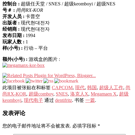
控制台 :
超级任天堂 / SNES / 超级keomboyi / 超级NES
号＃ :
尚尚RX-KOR
开发人员 :
卡普空
出版者 :
现代현대전자
经销商 :
现代현대전자
发布日期 :
1994
玩家人数 :
1
样(小号) :
行动 – 平台
额外(小号) :
游戏盒的图片 :
此项目被张贴在和标签
CAPCOM
,
现代
,
韩国
,
超级人工作
,
尚
尚RX-KOR
,
超级comboy
,
SNES
,
洛克人X
,
Megamaen X
,
超级
keomboyi
,
现代电子
通过
dentifritz
. 书签
一篇
.
发表评论
您的电子邮件地址将不会被发表.
必填字段标
*