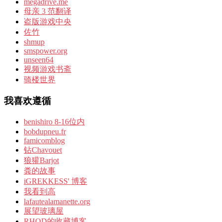
megadrive.me
母亲 3 范翻译
盗版游戏中央
佐竹
shmup
smspower.org
unseen64
视频游戏书斋
骑楼世界
我喜欢遵循
benishiro 8-16位内
bobdupneu.fr
famicomblog
钻Chavouet
狼獾Barjot
粪的故事
iGREKKESS' 博客
我看到高
lafautealamanette.org
展望玻璃屋
RHOD的收藏博客