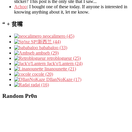
sticker? This post is the only site that I saw...
Achoo
: I bought one of these today. If anyone is interested in
knowing anything about it, let me know.
“ + 贫嘴
neocalimero (45)
SP!新西兰 (44)
bababaloo (33)
ambseb (29)
retroblogueur (25)
Jack'o'Lantern (24)
linanounette (21)
cocole (20)
DIlanNoKaze (17)
radaj (16)
Random Pr0n