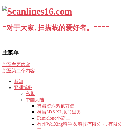
≡对于大家, 扫描线的爱好者。≡≡≡≡
主菜单
跳至主要内容
跳至第二个内容
新闻
亚洲博彩
私售
中国大陆
神游游戏男孩前进
神游3DS XL版马里奥
Famiclone小霸王
福州WaiXing科学 & 科技有限公司. 有限公