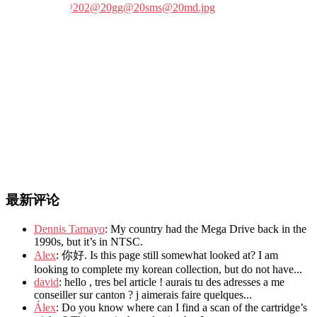
最新评论
Dennis Tamayo
: My country had the Mega Drive back in the
1990s, but it’s in NTSC.
Alex
: 你好. Is this page still somewhat looked at? I am
looking to complete my korean collection, but do not have...
david
: hello , tres bel article ! aurais tu des adresses a me
conseiller sur canton ? j aimerais faire quelques...
Álex
: Do you know where can I find a scan of the cartridge’s