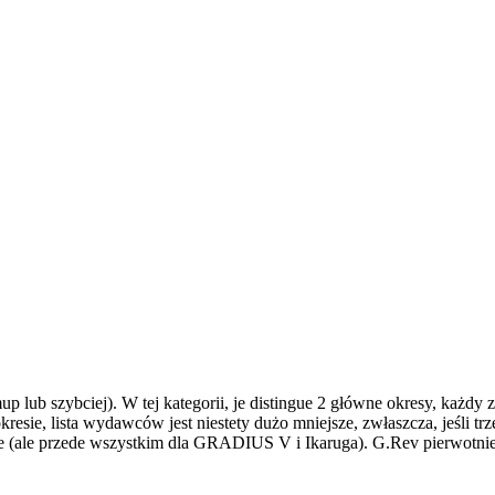
p lub szybciej). W tej kategorii, je distingue 2 główne okresy, każdy 
ie, lista wydawców jest niestety dużo mniejsze, zwłaszcza, jeśli trzeb
e (ale przede wszystkim dla GRADIUS V i Ikaruga). G.Rev pierwotnie g