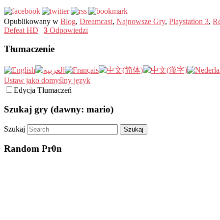
Opublikowany w
Blog
,
Dreamcast
,
Najnowsze Gry
,
Playstation 3
,
Re
Defeat HD
|
3
Odpowiedzi
Tłumaczenie
Ustaw jako domyślny język
Edycja Tłumaczeń
Szukaj gry (dawny: mario)
Szukaj
Random Pr0n