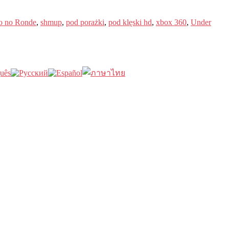
o no Ronde
,
shmup
,
pod porażki
,
pod klęski hd
,
xbox 360
,
Under