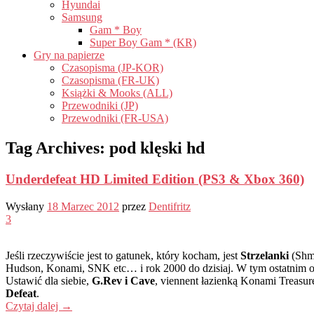
Hyundai
Samsung
Gam * Boy
Super Boy Gam * (KR)
Gry na papierze
Czasopisma (JP-KOR)
Czasopisma (FR-UK)
Książki & Mooks (ALL)
Przewodniki (JP)
Przewodniki (FR-USA)
Tag Archives:
pod klęski hd
Underdefeat HD Limited Edition (PS3 & Xbox 360)
Wysłany
18 Marzec 2012
przez
Dentifritz
3
Jeśli rzeczywiście jest to gatunek, który kocham, jest
Strzelanki
(Shmu
Hudson, Konami, SNK etc… i rok 2000 do dzisiaj. W tym ostatnim okres
Ustawić dla siebie,
G.Rev i Cave
, viennent łazienką Konami Treasur
Defeat
.
Czytaj dalej
→