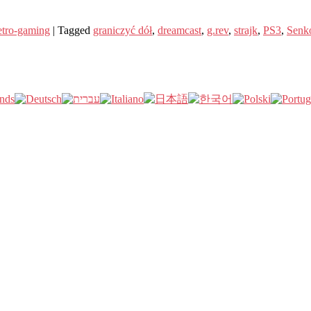
tro-gaming
|
Tagged
graniczyć dół
,
dreamcast
,
g.rev
,
strajk
,
PS3
,
Senk