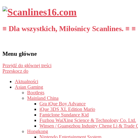
≡ Dla wszystkich, Miłośnicy Scanlines. ≡ ≡
Menu główne
Przejdź do głównej treści
Przeskocz do
Aktualności
Asian Gaming
Bootlegs
Mainland China
Gra iQue Boy Advance
iQue 3DS XL Edition Mario
Famiclone Sundance Kid
Fuzhou WaiXing Science & Technology Co. Ltd.
Winsen / Guangzhou Industry Cheng Li & Trade 
Hongkong
Nintendo Entertainment System