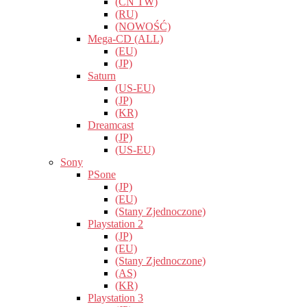
(CN TW)
(RU)
(NOWOŚĆ)
Mega-CD (ALL)
(EU)
(JP)
Saturn
(US-EU)
(JP)
(KR)
Dreamcast
(JP)
(US-EU)
Sony
PSone
(JP)
(EU)
(Stany Zjednoczone)
Playstation 2
(JP)
(EU)
(Stany Zjednoczone)
(AS)
(KR)
Playstation 3