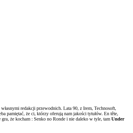
z własnymi redakcji przewodnich. Lata 90, z Irem, Technosoft,
a pamiętać, że ci, którzy oferują nam jakości tytułów. En tête,
ra, że ​​kocham : Senko no Ronde i nie daleko w tyle, tam
Under