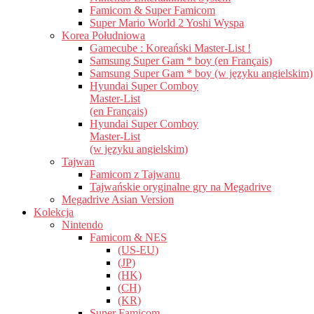
Famicom & Super Famicom
Super Mario World 2 Yoshi Wyspa
Korea Południowa
Gamecube : Koreański Master-List !
Samsung Super Gam * boy (en Français)
Samsung Super Gam * boy (w języku angielskim)
Hyundai Super Comboy
Master-List
(en Français)
Hyundai Super Comboy
Master-List
(w języku angielskim)
Tajwan
Famicom z Tajwanu
Tajwańskie oryginalne gry na Megadrive
Megadrive Asian Version
Kolekcja
Nintendo
Famicom & NES
(US-EU)
(JP)
(HK)
(CH)
(KR)
Super Famicom