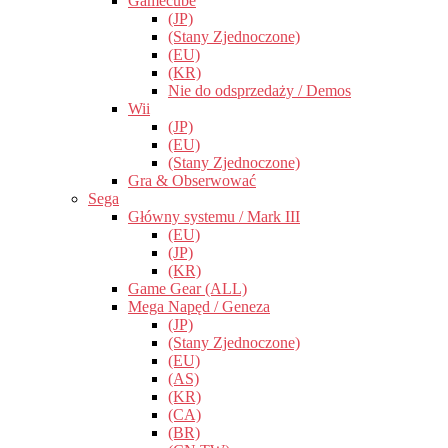
Gamecube
(JP)
(Stany Zjednoczone)
(EU)
(KR)
Nie do odsprzedaży / Demos
Wii
(JP)
(EU)
(Stany Zjednoczone)
Gra & Obserwować
Sega
Główny systemu / Mark III
(EU)
(JP)
(KR)
Game Gear (ALL)
Mega Napęd / Geneza
(JP)
(Stany Zjednoczone)
(EU)
(AS)
(KR)
(CA)
(BR)