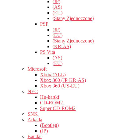
(JP)
(AS)
(EU)
(Stany Zjednoczone)
PSP
(JP)
(EU)
(Stany Zjednoczone)
(KR-AS)
PS Vita
(AS)
(EU)
Microsoft
Xbox (ALL)
Xbox 360 (JP-KR-AS)
Xbox 360 (US-EU)
NEC
Hu-kartki
CD-ROM2
Super CD-ROM2
SNK
Arkada
(Bootleg)
(JP)
Bandai