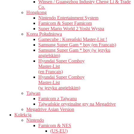
Winsen / Guangzhou Industry Cheng Li & Trade
Co.
Hongkong
Nintendo Entertainment System
Famicom & Super Famicom
Super Mario World 2 Yoshi Wyspa
Korea Południowa
Gamecube : Koreański Master-List !
Samsung Super Gam * boy (en Français)
Samsung Super Gam * boy (w języku
angielskim)
Hyundai Super Comboy
Master-List
(en Français)
Hyundai Super Comboy
Master-List
(w języku angielskim)
Tajwan
Famicom z Tajwanu
Tajwańskie oryginalne gry na Megadrive
Megadrive Asian Version
Kolekcja
Nintendo
Famicom & NES
(US-EU)