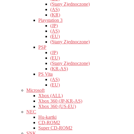
(Stany Zjednoczone)
(AS)
(KR)
Playstation 3
(JP)
(AS)
(EU)
(Stany Zjednoczone)
PSP
(JP)
(EU)
(Stany Zjednoczone)
(KR-AS)
PS Vita
(AS)
(EU)
Microsoft
Xbox (ALL)
Xbox 360 (JP-KR-AS)
Xbox 360 (US-EU)
NEC
Hu-kartki
CD-ROM2
Super CD-ROM2
SNK