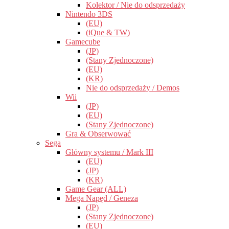
Kolektor / Nie do odsprzedaży
Nintendo 3DS
(EU)
(iQue & TW)
Gamecube
(JP)
(Stany Zjednoczone)
(EU)
(KR)
Nie do odsprzedaży / Demos
Wii
(JP)
(EU)
(Stany Zjednoczone)
Gra & Obserwować
Sega
Główny systemu / Mark III
(EU)
(JP)
(KR)
Game Gear (ALL)
Mega Napęd / Geneza
(JP)
(Stany Zjednoczone)
(EU)