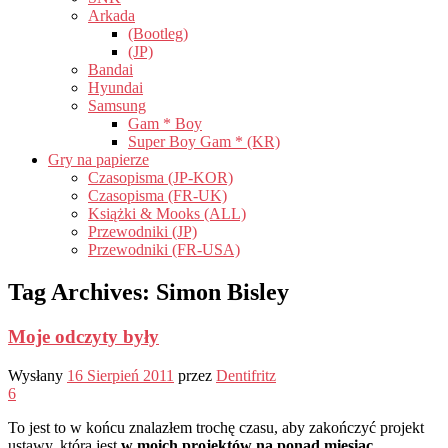
Arkada
(Bootleg)
(JP)
Bandai
Hyundai
Samsung
Gam * Boy
Super Boy Gam * (KR)
Gry na papierze
Czasopisma (JP-KOR)
Czasopisma (FR-UK)
Książki & Mooks (ALL)
Przewodniki (JP)
Przewodniki (FR-USA)
Tag Archives:
Simon Bisley
Moje odczyty były
Wysłany
16 Sierpień 2011
przez
Dentifritz
6
To jest to w końcu znalazłem trochę czasu, aby zakończyć projekt
ustawy, która jest
w moich projektów na ponad miesiąc
…