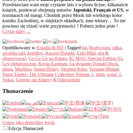
Przedstawiam wam moje czytanie lato z wyboru liczne, kilkanaście
książek, ponieważ obejmują autorów
Japoński, Français et US
, w
rozmiarach od mangi, Chodnik przez Mook lub wielkiego kolor
komiks Zachodniej, w miękkich okładkach, inne tektury… To nie
powinno się różnić wiele przyjemności ? Pobierz jeden piste !
Czytaj dalej
→
Opublikowany w
Książki & BD
|
Tagged
bd
,
Bodycount
,
piłka
,
szczeka carl
,
komiksy
,
Kaczor Donald
,
Enki Bilal
,
gra &
obserwować
,
Ge Ge Ge no Kitaro
,
IG MAG Special Edition 01
,
Gry elektroniczne
,
Kevin Eastman
,
La dynastie Donald Duck
,
plaga
,
Moebius
,
Simon Bisley
,
Stephen King
,
Teenage Mutant
Ninja Turtles: The Ultimate Collection Volume 1
,
tmnt
,
wziąć 1
,
Yokai
,
Gegege nie Kitaro
|
6
Odpowiedzi
Tłumaczenie
Ustaw jako domyślny język
Edycja Tłumaczeń