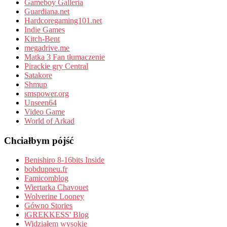
Gameboy Galleria
Guardiana.net
Hardcoregaming101.net
Indie Games
Kitch-Bent
megadrive.me
Matka 3 Fan tłumaczenie
Pirackie gry Central
Satakore
Shmup
smspower.org
Unseen64
Video Game
World of Arkad
Chciałbym pójść
Benishiro 8-16bits Inside
bobdupneu.fr
Famicomblog
Wiertarka Chavouet
Wolverine Looney
Gówno Stories
iGREKKESS' Blog
Widziałem wysokie