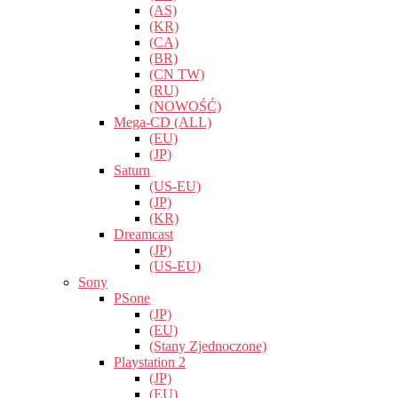
(AS)
(KR)
(CA)
(BR)
(CN TW)
(RU)
(NOWOŚĆ)
Mega-CD (ALL)
(EU)
(JP)
Saturn
(US-EU)
(JP)
(KR)
Dreamcast
(JP)
(US-EU)
Sony
PSone
(JP)
(EU)
(Stany Zjednoczone)
Playstation 2
(JP)
(EU)