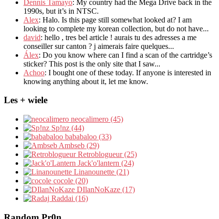
Dennis Tamayo
:
My country had the Mega Drive back in the
1990s
,
but it’s in NTSC
.
Alex
: Halo.
Is this page still somewhat looked at
?
I am
looking to complete my korean collection
,
but do not have..
.
david
:
hello
,
tres bel article
!
aurais tu des adresses a me
conseiller sur canton
?
j aimerais faire quelques..
.
Álex
: Do you know where can I find a scan of the cartridge’s
sticker? This post is the only site that I saw...
Achoo
: I bought one of these today. If anyone is interested in
knowing anything about it, let me know.
Les + wiele
neocalimero (45)
Sp!nz (44)
bababaloo (33)
Ambseb (29)
Retroblogueur (25)
Jack'o'lantern (24)
Linanounette (21)
cocole (20)
DIlanNoKaze (17)
Raddai (16)
Random Pr0n