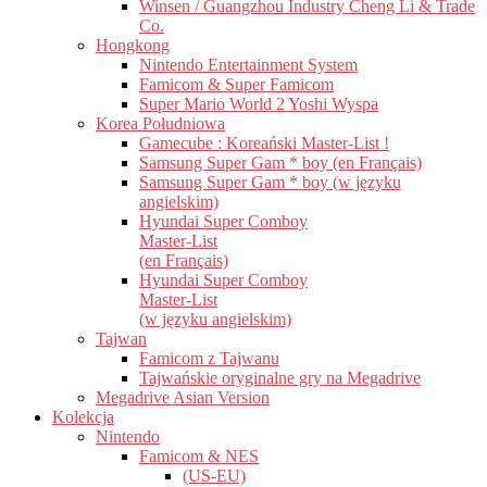
Winsen / Guangzhou Industry Cheng Li & Trade
Co.
Hongkong
Nintendo Entertainment System
Famicom & Super Famicom
Super Mario World 2 Yoshi Wyspa
Korea Południowa
Gamecube : Koreański Master-List !
Samsung Super Gam * boy (en Français)
Samsung Super Gam * boy (w języku
angielskim)
Hyundai Super Comboy
Master-List
(en Français)
Hyundai Super Comboy
Master-List
(w języku angielskim)
Tajwan
Famicom z Tajwanu
Tajwańskie oryginalne gry na Megadrive
Megadrive Asian Version
Kolekcja
Nintendo
Famicom & NES
(US-EU)