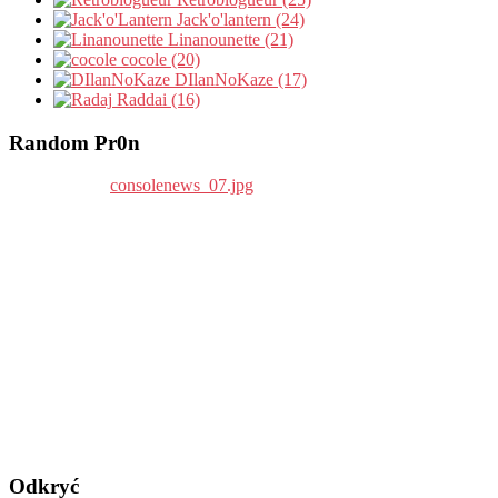
Jack'o'lantern (24)
Linanounette (21)
cocole (20)
DIlanNoKaze (17)
Raddai (16)
Random Pr0n
Odkryć