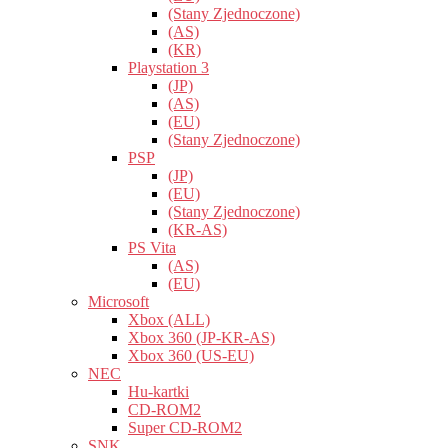
(Stany Zjednoczone)
(AS)
(KR)
Playstation 3
(JP)
(AS)
(EU)
(Stany Zjednoczone)
PSP
(JP)
(EU)
(Stany Zjednoczone)
(KR-AS)
PS Vita
(AS)
(EU)
Microsoft
Xbox (ALL)
Xbox 360 (JP-KR-AS)
Xbox 360 (US-EU)
NEC
Hu-kartki
CD-ROM2
Super CD-ROM2
SNK