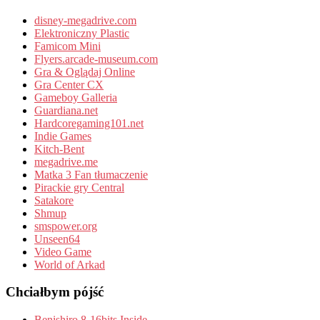
disney-megadrive.com
Elektroniczny Plastic
Famicom Mini
Flyers.arcade-museum.com
Gra & Oglądaj Online
Gra Center CX
Gameboy Galleria
Guardiana.net
Hardcoregaming101.net
Indie Games
Kitch-Bent
megadrive.me
Matka 3 Fan tłumaczenie
Pirackie gry Central
Satakore
Shmup
smspower.org
Unseen64
Video Game
World of Arkad
Chciałbym pójść
Benishiro 8-16bits Inside