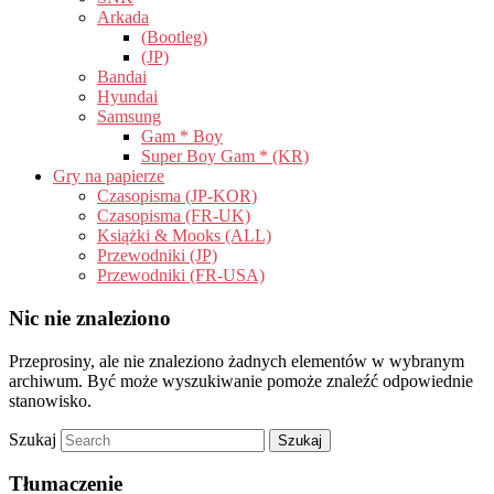
Arkada
(Bootleg)
(JP)
Bandai
Hyundai
Samsung
Gam * Boy
Super Boy Gam * (KR)
Gry na papierze
Czasopisma (JP-KOR)
Czasopisma (FR-UK)
Książki & Mooks (ALL)
Przewodniki (JP)
Przewodniki (FR-USA)
Nic nie znaleziono
Przeprosiny, ale nie znaleziono żadnych elementów w wybranym
archiwum. Być może wyszukiwanie pomoże znaleźć odpowiednie
stanowisko.
Szukaj
Tłumaczenie