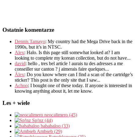
Ostatnie komentarze
Dennis Tamayo
:
My country had the Mega Drive back in the
1990s
,
but it’s in NTSC
.
Alex
: Halo.
Is this page still somewhat looked at
?
I am
looking to complete my korean collection
,
but do not have..
.
david
:
hello
,
tres bel article
!
aurais tu des adresses a me
conseiller sur canton
?
j aimerais faire quelques..
.
Álex
: Do you know where can I find a scan of the cartridge’s
sticker? This post is the only site that I saw...
Achoo
: I bought one of these today. If anyone is interested in
knowing anything about it, let me know.
Les + wiele
neocalimero (45)
Sp!nz (44)
bababaloo (33)
Ambseb (29)
Retroblogueur (25)