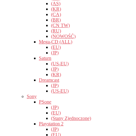
(AS)
(KR)
(CA)
(BR)
(CN TW)
(RU)
(NOWOŚĆ)
Mega-CD (ALL)
(EU)
(JP)
Saturn
(US-EU)
(JP)
(KR)
Dreamcast
(JP)
(US-EU)
Sony
PSone
(JP)
(EU)
(Stany Zjednoczone)
Playstation 2
(JP)
(EU)