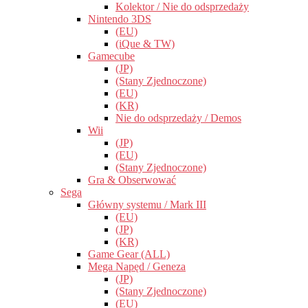
Kolektor / Nie do odsprzedaży
Nintendo 3DS
(EU)
(iQue & TW)
Gamecube
(JP)
(Stany Zjednoczone)
(EU)
(KR)
Nie do odsprzedaży / Demos
Wii
(JP)
(EU)
(Stany Zjednoczone)
Gra & Obserwować
Sega
Główny systemu / Mark III
(EU)
(JP)
(KR)
Game Gear (ALL)
Mega Napęd / Geneza
(JP)
(Stany Zjednoczone)
(EU)