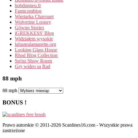
bobdupneu.fr
Famicomblog
Wiertarka Chavouet
Wolverine Looney
Gówno Stories
iGREKKESS' Blog
Widziałem wysokie
lafautealamanette.org
Looking Glass House
Rhod Blog Collection
Sp!nz Show Room
Gry wideo są Rad
88 mph
88 mph
BONUS !
Prawo autorskie © 2011-2026 Scanlines16.com - Wszystkie prawa
zastrzeżone