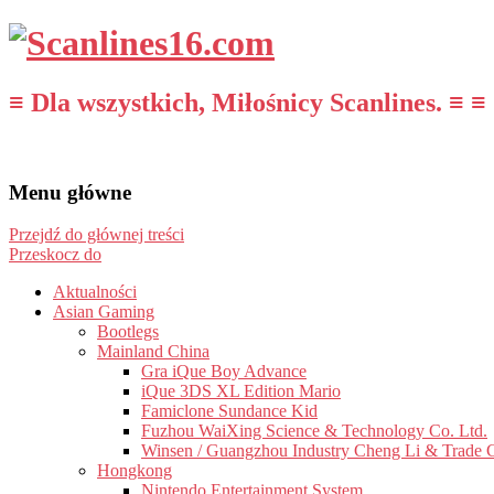
≡ Dla wszystkich, Miłośnicy Scanlines. ≡ ≡
Menu główne
Przejdź do głównej treści
Przeskocz do
Aktualności
Asian Gaming
Bootlegs
Mainland China
Gra iQue Boy Advance
iQue 3DS XL Edition Mario
Famiclone Sundance Kid
Fuzhou WaiXing Science & Technology Co. Ltd.
Winsen / Guangzhou Industry Cheng Li & Trade 
Hongkong
Nintendo Entertainment System