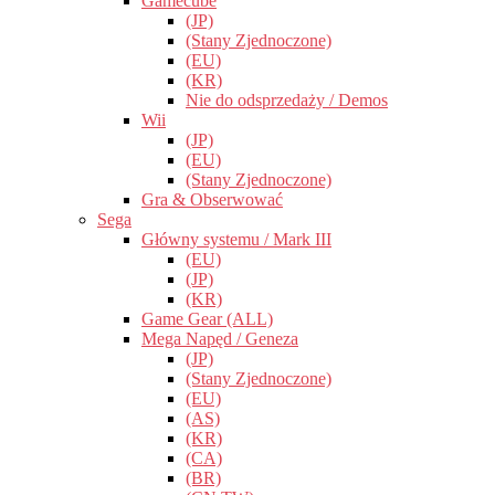
Gamecube
(JP)
(Stany Zjednoczone)
(EU)
(KR)
Nie do odsprzedaży / Demos
Wii
(JP)
(EU)
(Stany Zjednoczone)
Gra & Obserwować
Sega
Główny systemu / Mark III
(EU)
(JP)
(KR)
Game Gear (ALL)
Mega Napęd / Geneza
(JP)
(Stany Zjednoczone)
(EU)
(AS)
(KR)
(CA)
(BR)