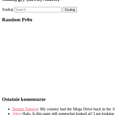
Szukaj
Random Pr0n
Ostatnie komentarze
Dennis Tamayo
:
My country had the Mega Drive back in the 1
Alex
: Halo.
Is this page still somewhat looked at
?
I am looking