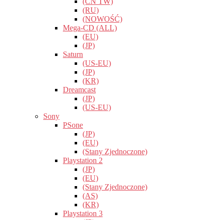
(CN TW)
(RU)
(NOWOŚĆ)
Mega-CD (ALL)
(EU)
(JP)
Saturn
(US-EU)
(JP)
(KR)
Dreamcast
(JP)
(US-EU)
Sony
PSone
(JP)
(EU)
(Stany Zjednoczone)
Playstation 2
(JP)
(EU)
(Stany Zjednoczone)
(AS)
(KR)
Playstation 3