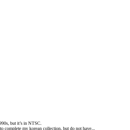
990s
,
but it’s in NTSC
.
 to complete my korean collection
,
but do not have..
.