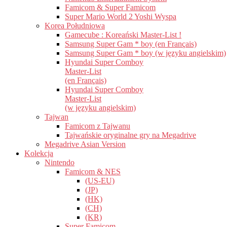
Famicom & Super Famicom
Super Mario World 2 Yoshi Wyspa
Korea Południowa
Gamecube : Koreański Master-List !
Samsung Super Gam * boy (en Français)
Samsung Super Gam * boy (w języku angielskim)
Hyundai Super Comboy
Master-List
(en Français)
Hyundai Super Comboy
Master-List
(w języku angielskim)
Tajwan
Famicom z Tajwanu
Tajwańskie oryginalne gry na Megadrive
Megadrive Asian Version
Kolekcja
Nintendo
Famicom & NES
(US-EU)
(JP)
(HK)
(CH)
(KR)
Super Famicom