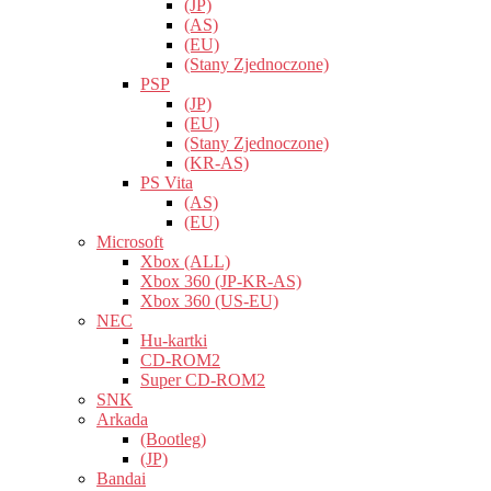
(JP)
(AS)
(EU)
(Stany Zjednoczone)
PSP
(JP)
(EU)
(Stany Zjednoczone)
(KR-AS)
PS Vita
(AS)
(EU)
Microsoft
Xbox (ALL)
Xbox 360 (JP-KR-AS)
Xbox 360 (US-EU)
NEC
Hu-kartki
CD-ROM2
Super CD-ROM2
SNK
Arkada
(Bootleg)
(JP)
Bandai