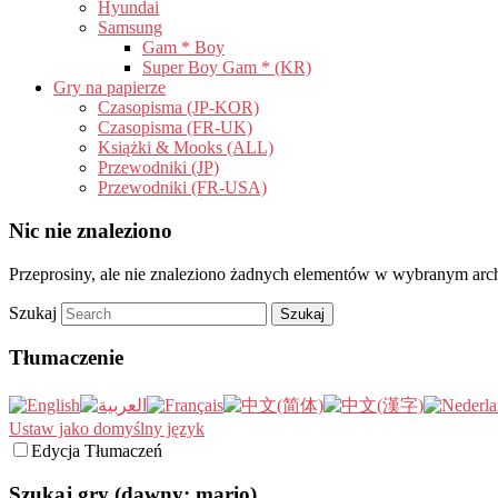
Hyundai
Samsung
Gam * Boy
Super Boy Gam * (KR)
Gry na papierze
Czasopisma (JP-KOR)
Czasopisma (FR-UK)
Książki & Mooks (ALL)
Przewodniki (JP)
Przewodniki (FR-USA)
Nic nie znaleziono
Przeprosiny, ale nie znaleziono żadnych elementów w wybranym a
Szukaj
Tłumaczenie
Ustaw jako domyślny język
Edycja Tłumaczeń
Szukaj gry (dawny: mario)