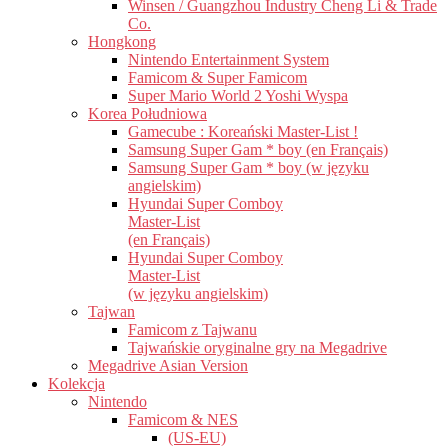
Winsen / Guangzhou Industry Cheng Li & Trade
Co.
Hongkong
Nintendo Entertainment System
Famicom & Super Famicom
Super Mario World 2 Yoshi Wyspa
Korea Południowa
Gamecube : Koreański Master-List !
Samsung Super Gam * boy (en Français)
Samsung Super Gam * boy (w języku
angielskim)
Hyundai Super Comboy
Master-List
(en Français)
Hyundai Super Comboy
Master-List
(w języku angielskim)
Tajwan
Famicom z Tajwanu
Tajwańskie oryginalne gry na Megadrive
Megadrive Asian Version
Kolekcja
Nintendo
Famicom & NES
(US-EU)