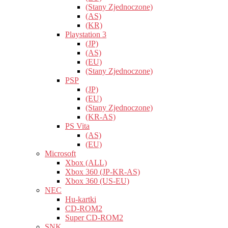
(Stany Zjednoczone)
(AS)
(KR)
Playstation 3
(JP)
(AS)
(EU)
(Stany Zjednoczone)
PSP
(JP)
(EU)
(Stany Zjednoczone)
(KR-AS)
PS Vita
(AS)
(EU)
Microsoft
Xbox (ALL)
Xbox 360 (JP-KR-AS)
Xbox 360 (US-EU)
NEC
Hu-kartki
CD-ROM2
Super CD-ROM2
SNK