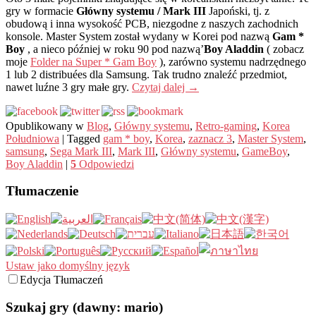
gry w formacie
Główny systemu / Mark III
Japoński, tj. z
obudową i inna wysokość PCB, niezgodne z naszych zachodnich
konsole. Master System został wydany w Korei pod nazwą
Gam *
Boy
, a nieco później w roku 90 pod nazwą’
Boy Aladdin
( zobacz
moje
Folder na Super * Gam Boy
), zarówno systemu nadrzędnego
1 lub 2 distribuées dla Samsung. Tak trudno znaleźć przedmiot,
nawet luźne 3 gry małe gry.
Czytaj dalej
→
Opublikowany w
Blog
,
Główny systemu
,
Retro-gaming
,
Korea
Południowa
|
Tagged
gam * boy
,
Korea
,
zaznacz 3
,
Master System
,
samsung
,
Sega Mark III
,
Mark III
,
Główny systemu
,
GameBoy
,
Boy Aladdin
|
5
Odpowiedzi
Tłumaczenie
Ustaw jako domyślny język
Edycja Tłumaczeń
Szukaj gry (dawny: mario)