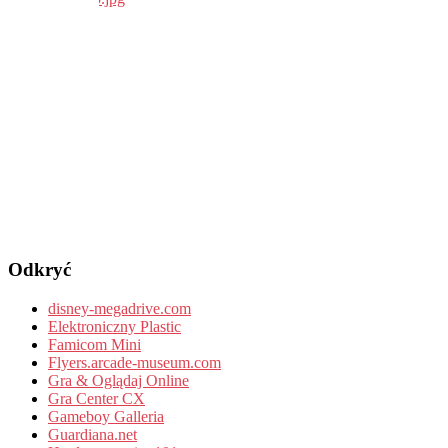
Odkryć
disney-megadrive.com
Elektroniczny Plastic
Famicom Mini
Flyers.arcade-museum.com
Gra & Oglądaj Online
Gra Center CX
Gameboy Galleria
Guardiana.net