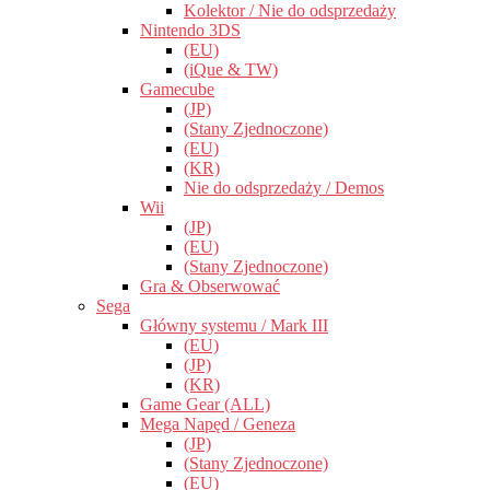
Kolektor / Nie do odsprzedaży
Nintendo 3DS
(EU)
(iQue & TW)
Gamecube
(JP)
(Stany Zjednoczone)
(EU)
(KR)
Nie do odsprzedaży / Demos
Wii
(JP)
(EU)
(Stany Zjednoczone)
Gra & Obserwować
Sega
Główny systemu / Mark III
(EU)
(JP)
(KR)
Game Gear (ALL)
Mega Napęd / Geneza
(JP)
(Stany Zjednoczone)
(EU)