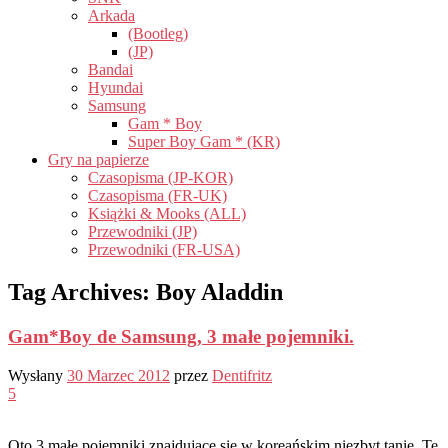
Arkada
(Bootleg)
(JP)
Bandai
Hyundai
Samsung
Gam * Boy
Super Boy Gam * (KR)
Gry na papierze
Czasopisma (JP-KOR)
Czasopisma (FR-UK)
Książki & Mooks (ALL)
Przewodniki (JP)
Przewodniki (FR-USA)
Tag Archives:
Boy Aladdin
Gam*Boy de Samsung, 3 małe pojemniki.
Wysłany
30 Marzec 2012
przez
Dentifritz
5
Oto 3 małe pojemniki znajdujące się w koreańskim niezbyt tanie. Te