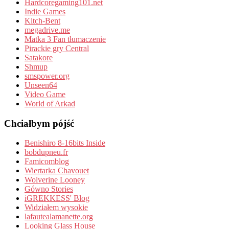
Hardcoregaming101.net
Indie Games
Kitch-Bent
megadrive.me
Matka 3 Fan tłumaczenie
Pirackie gry Central
Satakore
Shmup
smspower.org
Unseen64
Video Game
World of Arkad
Chciałbym pójść
Benishiro 8-16bits Inside
bobdupneu.fr
Famicomblog
Wiertarka Chavouet
Wolverine Looney
Gówno Stories
iGREKKESS' Blog
Widziałem wysokie
lafautealamanette.org
Looking Glass House