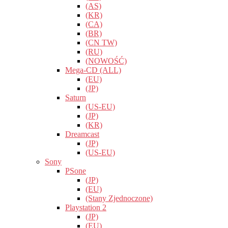
(AS)
(KR)
(CA)
(BR)
(CN TW)
(RU)
(NOWOŚĆ)
Mega-CD (ALL)
(EU)
(JP)
Saturn
(US-EU)
(JP)
(KR)
Dreamcast
(JP)
(US-EU)
Sony
PSone
(JP)
(EU)
(Stany Zjednoczone)
Playstation 2
(JP)
(EU)