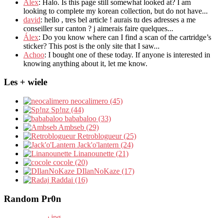
Alex
: Halo.
Is this page still somewhat looked at
?
I am
looking to complete my korean collection
,
but do not have..
.
david
:
hello
,
tres bel article
!
aurais tu des adresses a me
conseiller sur canton
?
j aimerais faire quelques..
.
Álex
: Do you know where can I find a scan of the cartridge’s
sticker? This post is the only site that I saw...
Achoo
: I bought one of these today. If anyone is interested in
knowing anything about it, let me know.
Les + wiele
neocalimero (45)
Sp!nz (44)
bababaloo (33)
Ambseb (29)
Retroblogueur (25)
Jack'o'lantern (24)
Linanounette (21)
cocole (20)
DIlanNoKaze (17)
Raddai (16)
Random Pr0n