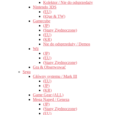
Kolektor / Nie do odsprzedaży
Nintendo 3DS
(EU)
(iQue & TW)
Gamecube
(JP)
(Stany Zjednoczone)
(EU)
(KR)
Nie do odsprzedaży / Demos
Wii
(JP)
(EU)
(Stany Zjednoczone)
Gra & Obserwować
Sega
Główny systemu / Mark III
(EU)
(JP)
(KR)
Game Gear (ALL)
Mega Napęd / Geneza
(JP)
(Stany Zjednoczone)
(EU)