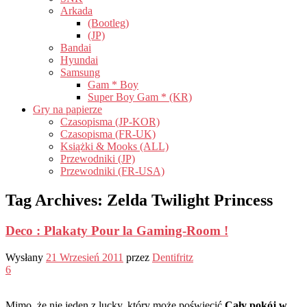
Arkada
(Bootleg)
(JP)
Bandai
Hyundai
Samsung
Gam * Boy
Super Boy Gam * (KR)
Gry na papierze
Czasopisma (JP-KOR)
Czasopisma (FR-UK)
Książki & Mooks (ALL)
Przewodniki (JP)
Przewodniki (FR-USA)
Tag Archives:
Zelda Twilight Princess
Deco : Plakaty Pour la Gaming-Room !
Wysłany
21 Wrzesień 2011
przez
Dentifritz
6
Mimo, że nie jeden z lucky, który może poświęcić
Cały pokój w