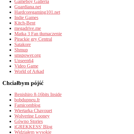
Gameboy Galleria
Guardiana.net
Hardcoregaming101.net
Indie Games
Kitch-Bent
megadrive.me
Matka 3 Fan tłumaczenie
Pirackie gry Central
Satakore
Shmup
smspower.org
Unseen64
Video Game
World of Arkad
Chciałbym pójść
Benishiro 8-16bits Inside
bobdupneu.fr
Famicomblog
Wiertarka Chavouet
Wolverine Looney
Gówno Stories
iGREKKESS' Blog
Widziałem wysokie