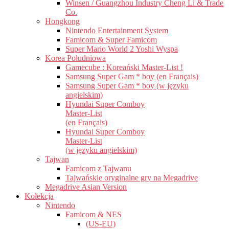
Winsen / Guangzhou Industry Cheng Li & Trade
Co.
Hongkong
Nintendo Entertainment System
Famicom & Super Famicom
Super Mario World 2 Yoshi Wyspa
Korea Południowa
Gamecube : Koreański Master-List !
Samsung Super Gam * boy (en Français)
Samsung Super Gam * boy (w języku
angielskim)
Hyundai Super Comboy
Master-List
(en Français)
Hyundai Super Comboy
Master-List
(w języku angielskim)
Tajwan
Famicom z Tajwanu
Tajwańskie oryginalne gry na Megadrive
Megadrive Asian Version
Kolekcja
Nintendo
Famicom & NES
(US-EU)