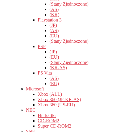
(Stany Zjednoczone)
(AS)
(KR)
Playstation 3
(JP)
(AS)
(EU)
(Stany Zjednoczone)
PSP
(JP)
(EU)
(Stany Zjednoczone)
(KR-AS)
PS Vita
(AS)
(EU)
Microsoft
Xbox (ALL)
Xbox 360 (JP-KR-AS)
Xbox 360 (US-EU)
NEC
Hu-kartki
CD-ROM2
Super CD-ROM2
SNK