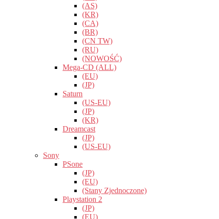
(AS)
(KR)
(CA)
(BR)
(CN TW)
(RU)
(NOWOŚĆ)
Mega-CD (ALL)
(EU)
(JP)
Saturn
(US-EU)
(JP)
(KR)
Dreamcast
(JP)
(US-EU)
Sony
PSone
(JP)
(EU)
(Stany Zjednoczone)
Playstation 2
(JP)
(EU)