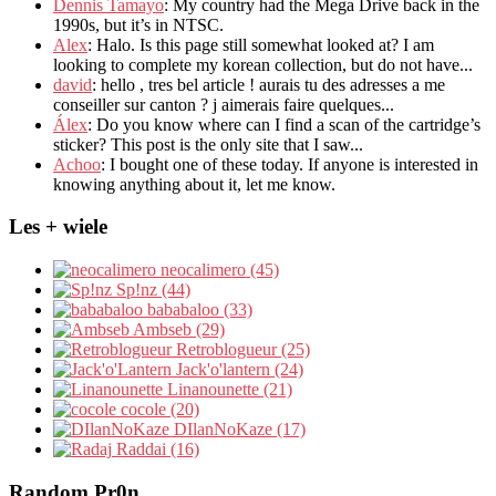
Dennis Tamayo
:
My country had the Mega Drive back in the
1990s
,
but it’s in NTSC
.
Alex
: Halo.
Is this page still somewhat looked at
?
I am
looking to complete my korean collection
,
but do not have..
.
david
:
hello
,
tres bel article
!
aurais tu des adresses a me
conseiller sur canton
?
j aimerais faire quelques..
.
Álex
: Do you know where can I find a scan of the cartridge’s
sticker? This post is the only site that I saw...
Achoo
: I bought one of these today. If anyone is interested in
knowing anything about it, let me know.
Les + wiele
neocalimero (45)
Sp!nz (44)
bababaloo (33)
Ambseb (29)
Retroblogueur (25)
Jack'o'lantern (24)
Linanounette (21)
cocole (20)
DIlanNoKaze (17)
Raddai (16)
Random Pr0n