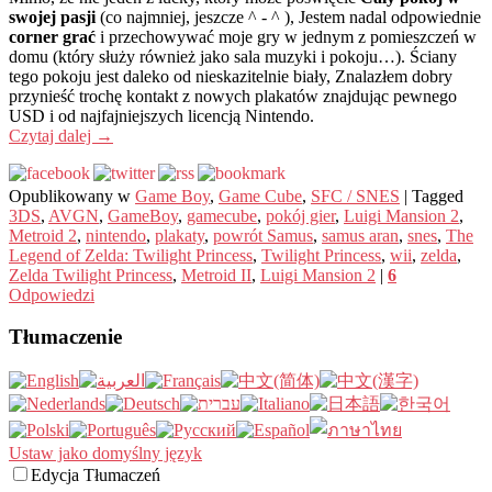
swojej pasji
(co najmniej, jeszcze ^ - ^ ), Jestem nadal odpowiednie
corner grać
i przechowywać moje gry w jednym z pomieszczeń w
domu (który służy również jako sala muzyki i pokoju…). Ściany
tego pokoju jest daleko od nieskazitelnie biały, Znalazłem dobry
przynieść trochę kontakt z nowych plakatów znajdując pewnego
USD i od najfajniejszych licencją Nintendo.
Czytaj dalej
→
Opublikowany w
Game Boy
,
Game Cube
,
SFC / SNES
|
Tagged
3DS
,
AVGN
,
GameBoy
,
gamecube
,
pokój gier
,
Luigi Mansion 2
,
Metroid 2
,
nintendo
,
plakaty
,
powrót Samus
,
samus aran
,
snes
,
The
Legend of Zelda: Twilight Princess
,
Twilight Princess
,
wii
,
zelda
,
Zelda Twilight Princess
,
Metroid II
,
Luigi Mansion 2
|
6
Odpowiedzi
Tłumaczenie
Ustaw jako domyślny język
Edycja Tłumaczeń