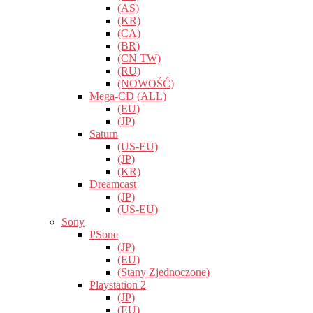
(AS)
(KR)
(CA)
(BR)
(CN TW)
(RU)
(NOWOŚĆ)
Mega-CD (ALL)
(EU)
(JP)
Saturn
(US-EU)
(JP)
(KR)
Dreamcast
(JP)
(US-EU)
Sony
PSone
(JP)
(EU)
(Stany Zjednoczone)
Playstation 2
(JP)
(EU)