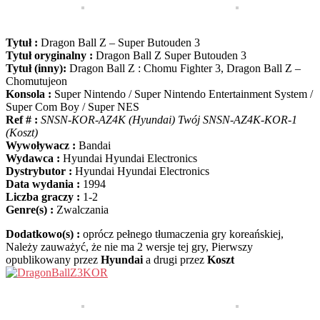
Tytuł :
Dragon Ball Z – Super Butouden 3
Tytuł oryginalny :
Dragon Ball Z Super Butouden 3
Tytuł (inny):
Dragon Ball Z : Chomu Fighter 3, Dragon Ball Z –
Chomutujeon
Konsola :
Super Nintendo / Super Nintendo Entertainment System /
Super Com Boy / Super NES
Ref # :
SNSN-KOR-AZ4K (Hyundai) Twój SNSN-AZ4K-KOR-1
(Koszt)
Wywoływacz :
Bandai
Wydawca :
Hyundai Hyundai Electronics
Dystrybutor :
Hyundai Hyundai Electronics
Data wydania :
1994
Liczba graczy :
1-2
Genre(s) :
Zwalczania
Dodatkowo(s) :
oprócz pełnego tłumaczenia gry koreańskiej,
Należy zauważyć, że nie ma 2 wersje tej gry, Pierwszy
opublikowany przez
Hyundai
a drugi przez
Koszt