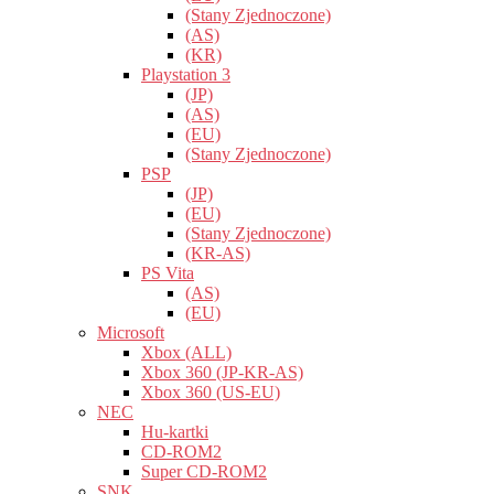
(Stany Zjednoczone)
(AS)
(KR)
Playstation 3
(JP)
(AS)
(EU)
(Stany Zjednoczone)
PSP
(JP)
(EU)
(Stany Zjednoczone)
(KR-AS)
PS Vita
(AS)
(EU)
Microsoft
Xbox (ALL)
Xbox 360 (JP-KR-AS)
Xbox 360 (US-EU)
NEC
Hu-kartki
CD-ROM2
Super CD-ROM2
SNK