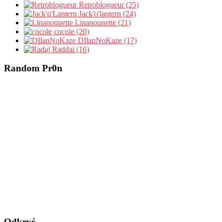
Retroblogueur (25)
Jack'o'lantern (24)
Linanounette (21)
cocole (20)
DIlanNoKaze (17)
Raddai (16)
Random Pr0n
Odkryć