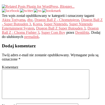
Ten wpis został opublikowany w kategorii i oznaczony tagami
Akira Toriyama
,
dbz
,
Dragon Ball Z - Chomutujeon
,
Dragon Ball Z
- Super Butouden 3
,
Korea
,
Super Nintendo
,
Super Nintendo
Entertainment System
,
Dragon Ball Z Super Butouden 3
,
Dragon
Ball Z : Chomu Fighter 3
,
Super Com Boy
przez
Dentifritz
. Dodaj
do ulubionych
permalink
.
Dodaj komentarz
Twój adres e-mail nie zostanie opublikowany.
Wymagane pola są
oznaczone
*
Komentarz