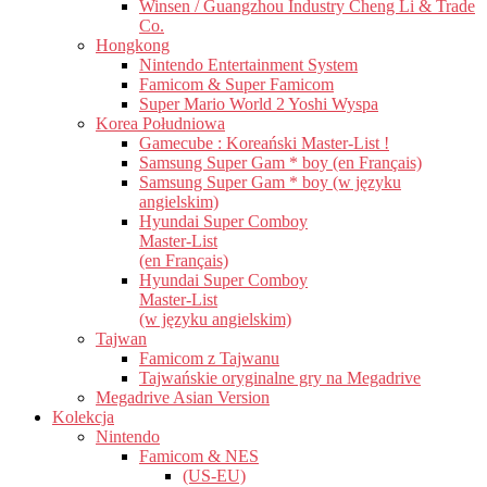
Winsen / Guangzhou Industry Cheng Li & Trade
Co.
Hongkong
Nintendo Entertainment System
Famicom & Super Famicom
Super Mario World 2 Yoshi Wyspa
Korea Południowa
Gamecube : Koreański Master-List !
Samsung Super Gam * boy (en Français)
Samsung Super Gam * boy (w języku
angielskim)
Hyundai Super Comboy
Master-List
(en Français)
Hyundai Super Comboy
Master-List
(w języku angielskim)
Tajwan
Famicom z Tajwanu
Tajwańskie oryginalne gry na Megadrive
Megadrive Asian Version
Kolekcja
Nintendo
Famicom & NES
(US-EU)