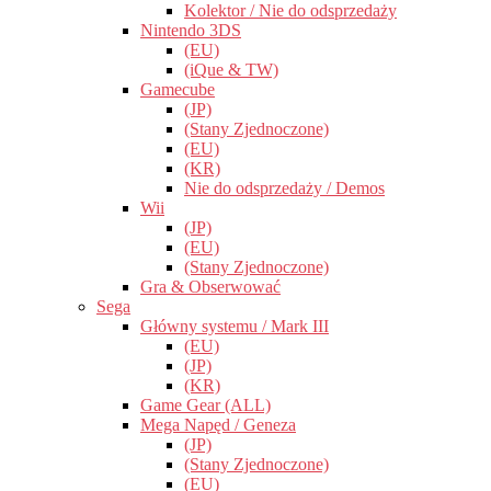
Kolektor / Nie do odsprzedaży
Nintendo 3DS
(EU)
(iQue & TW)
Gamecube
(JP)
(Stany Zjednoczone)
(EU)
(KR)
Nie do odsprzedaży / Demos
Wii
(JP)
(EU)
(Stany Zjednoczone)
Gra & Obserwować
Sega
Główny systemu / Mark III
(EU)
(JP)
(KR)
Game Gear (ALL)
Mega Napęd / Geneza
(JP)
(Stany Zjednoczone)
(EU)