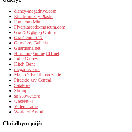
disney-megadrive.com
Elektroniczny Plastic
Famicom Mini
Flyers.arcade-museum.com
Gra & Oglądaj Online
Gra Center CX
Gameboy Galleria
Guardiana.net
Hardcoregaming101.net
Indie Games
Kitch-Bent
megadrive.me
Matka 3 Fan tłumaczenie
Pirackie gry Central
Satakore
Shmup
smspower.org
Unseen64
Video Game
World of Arkad
Chciałbym pójść