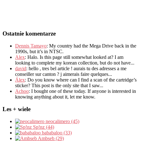
Ostatnie komentarze
Dennis Tamayo
:
My country had the Mega Drive back in the
1990s
,
but it’s in NTSC
.
Alex
: Halo.
Is this page still somewhat looked at
?
I am
looking to complete my korean collection
,
but do not have..
.
david
:
hello
,
tres bel article
!
aurais tu des adresses a me
conseiller sur canton
?
j aimerais faire quelques..
.
Álex
: Do you know where can I find a scan of the cartridge’s
sticker? This post is the only site that I saw...
Achoo
: I bought one of these today. If anyone is interested in
knowing anything about it, let me know.
Les + wiele
neocalimero (45)
Sp!nz (44)
bababaloo (33)
Ambseb (29)