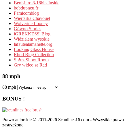
Benishiro 8-16bits Inside
bobdupneu.fr
Famicomblog
Wiertarka Chavouet
Wolverine Looney
Gówno Stories
iGREKKESS' Blog
Widziałem wysokie
lafautealamanette.org
Looking Glass House
Rhod Blog Collection
Sp!nz Show Room
Gry wideo są Rad
88 mph
88 mph
BONUS !
Prawo autorskie © 2011-2026 Scanlines16.com - Wszystkie prawa
zastrzeżone